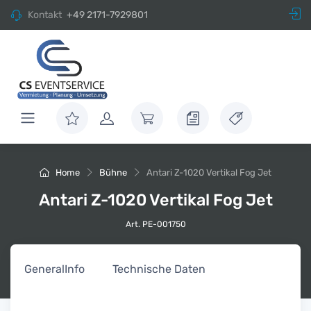
Kontakt
+49 2171-7929801
Home
Bühne
Antari Z-1020 Vertikal Fog Jet
Antari Z-1020 Vertikal Fog Jet
Art. PE-001750
General
Info
Technische Daten