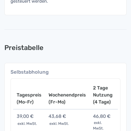
gesteuert werden.
Preistabelle
Selbstabholung
2 Tage
Tagespreis
Wochenendpreis
Nutzung
Woch
(Mo-Fr)
(Fr-Mo)
(4 Tage)
(7 Ta
39,00 €
43,68 €
46,80 €
78,0
exkl.
exkl. MwSt.
exkl. MwSt.
exkl. 
MwSt.