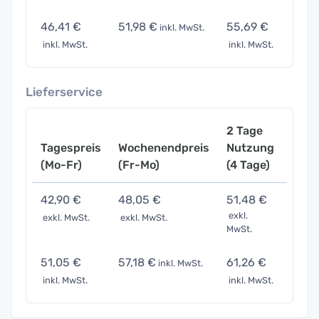
46,41 €
51,98 €
55,69 €
92,8
inkl. MwSt.
inkl. MwSt.
inkl. MwSt.
inkl. 
Lieferservice
2 Tage
Tagespreis
Wochenendpreis
Nutzung
Woch
(Mo-Fr)
(Fr-Mo)
(4 Tage)
(7 Ta
42,90 €
48,05 €
51,48 €
85,8
exkl.
exkl. MwSt.
exkl. MwSt.
exkl. 
MwSt.
51,05 €
57,18 €
61,26 €
102,1
inkl. MwSt.
inkl. MwSt.
inkl. MwSt.
inkl. 