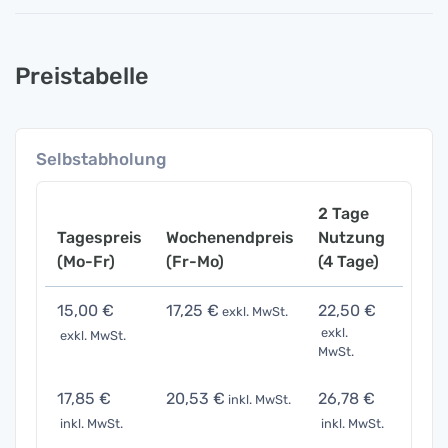
Preistabelle
Selbstabholung
2 Tage
Tagespreis
Wochenendpreis
Nutzung
Woch
(Mo-Fr)
(Fr-Mo)
(4 Tage)
(7 Ta
15,00 €
17,25 €
22,50 €
33,0
exkl. MwSt.
exkl.
exkl. MwSt.
exkl. 
MwSt.
17,85 €
20,53 €
26,78 €
39,2
inkl. MwSt.
inkl. MwSt.
inkl. MwSt.
inkl. 