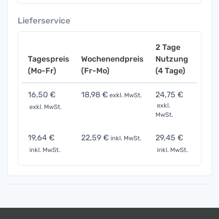
Lieferservice
2 Tage
Tagespreis
Wochenendpreis
Nutzung
Woch
(Mo-Fr)
(Fr-Mo)
(4 Tage)
(7 Ta
16,50 €
18,98 €
24,75 €
36,3
exkl. MwSt.
exkl.
exkl. MwSt.
exkl. 
MwSt.
19,64 €
22,59 €
29,45 €
43,2
inkl. MwSt.
inkl. MwSt.
inkl. MwSt.
inkl. 