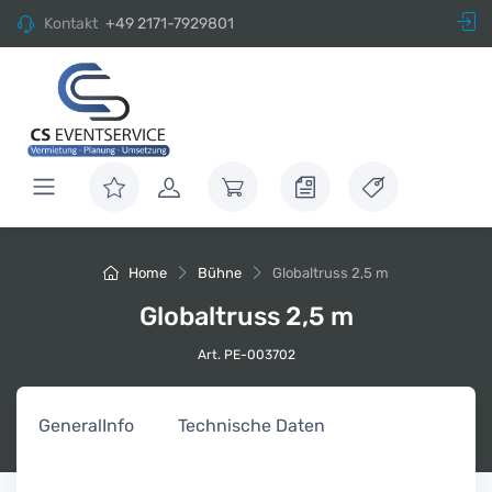
Kontakt
+49 2171-7929801
Home
Bühne
Globaltruss 2,5 m
Globaltruss 2,5 m
Art. PE-003702
General
Info
Technische Daten