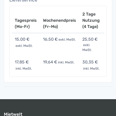
Lieferservice
2 Tage
Tagespreis
Wochenendpreis
Nutzung
Woch
(Mo-Fr)
(Fr-Mo)
(4 Tage)
(7 Ta
15,00 €
16,50 €
25,50 €
52,5
exkl. MwSt.
exkl.
exkl. MwSt.
exkl. 
MwSt.
17,85 €
19,64 €
30,35 €
62,4
inkl. MwSt.
inkl. MwSt.
inkl. MwSt.
inkl. 
Mietwelt