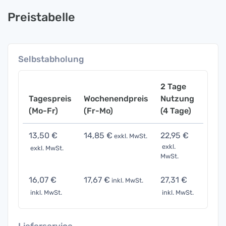
Preistabelle
Selbstabholung
2 Tage
Tagespreis
Wochenendpreis
Nutzung
Woch
(Mo-Fr)
(Fr-Mo)
(4 Tage)
(7 Ta
13,50 €
14,85 €
22,95 €
47,2
exkl. MwSt.
exkl.
exkl. MwSt.
exkl. 
MwSt.
16,07 €
17,67 €
27,31 €
56,2
inkl. MwSt.
inkl. MwSt.
inkl. MwSt.
inkl. 