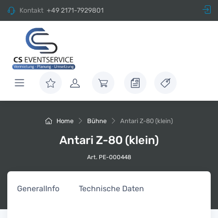
Kontakt
+49 2171-7929801
Home
Bühne
Antari Z-80 (klein)
Antari Z-80 (klein)
Art. PE-000448
General
Info
Technische Daten