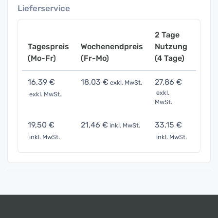
Lieferservice
2 Tage
Tagespreis
Wochenendpreis
Nutzung
Woch
(Mo-Fr)
(Fr-Mo)
(4 Tage)
(7 Ta
16,39 €
18,03 €
27,86 €
57,3
exkl. MwSt.
exkl.
exkl. MwSt.
exkl. 
MwSt.
19,50 €
21,46 €
33,15 €
68,2
inkl. MwSt.
inkl. MwSt.
inkl. MwSt.
inkl. 