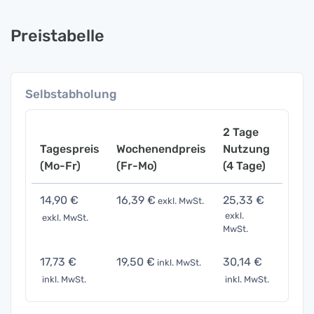
Preistabelle
Selbstabholung
2 Tage
Tagespreis
Wochenendpreis
Nutzung
Woch
(Mo-Fr)
(Fr-Mo)
(4 Tage)
(7 Ta
14,90 €
16,39 €
25,33 €
52,1
exkl. MwSt.
exkl.
exkl. MwSt.
exkl. 
MwSt.
17,73 €
19,50 €
30,14 €
62,0
inkl. MwSt.
inkl. MwSt.
inkl. MwSt.
inkl. 