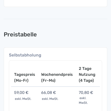
Preistabelle
Selbstabholung
2 Tage
Tagespreis
Wochenendpreis
Nutzung
Woch
(Mo-Fr)
(Fr-Mo)
(4 Tage)
(7 Ta
59,00 €
66,08 €
70,80 €
118,
exkl.
exkl. MwSt.
exkl. MwSt.
exkl. 
MwSt.