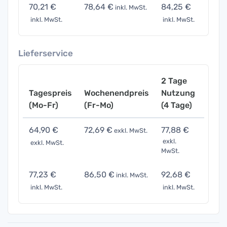
70,21 €
78,64 €
84,25 €
140,
inkl. MwSt.
inkl. MwSt.
inkl. MwSt.
inkl. 
Lieferservice
2 Tage
Tagespreis
Wochenendpreis
Nutzung
Woch
(Mo-Fr)
(Fr-Mo)
(4 Tage)
(7 Ta
64,90 €
72,69 €
77,88 €
129,
exkl. MwSt.
exkl.
exkl. MwSt.
exkl. 
MwSt.
77,23 €
86,50 €
92,68 €
154,
inkl. MwSt.
inkl. MwSt.
inkl. MwSt.
inkl. 