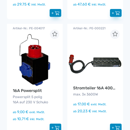
29,75 €
47,60 €
ab
inkl. MwSt.
ab
inkl. MwSt.
+
+
Artikel-Nr.: PE-004017
Artikel-Nr.: PE-000221
Stromteiler 16A 400V auf 3x 2 Phasen 240V 16A
16A Powersplit
max. 3x 3600W
Powersplit 5 polig
16A auf 230 V Schuko
17,00 €
ab
exkl. MwSt.
20,23 €
ab
inkl. MwSt.
9,00 €
ab
exkl. MwSt.
10,71 €
ab
inkl. MwSt.
+
+