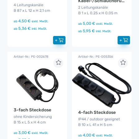
Kabel-/Schlauchbrücke Gelb/schwarz
4 Leitungskanäle
2 Leitungskanäle
B 87 x L 12 x H 2,1 cm
B 1 x L 0,25 x H 0,05 m
4,50 €
ab
exkl. MwSt.
5,00 €
ab
exkl. MwSt.
5,36 €
ab
inkl. MwSt.
5,95 €
ab
inkl. MwSt.
+
+
Artikel-Nr.: PE-002678
Artikel-Nr.: PE-005356
3-fach Steckdose
4-fach Steckdose
ohne Kindersicherung
IP44 / outdoor geeignet
B 15 x L 5 x H 4 cm
B 10 x L 41 x H 5 cm
3,00 €
ab
exkl. MwSt.
4,00 €
ab
exkl. MwSt.