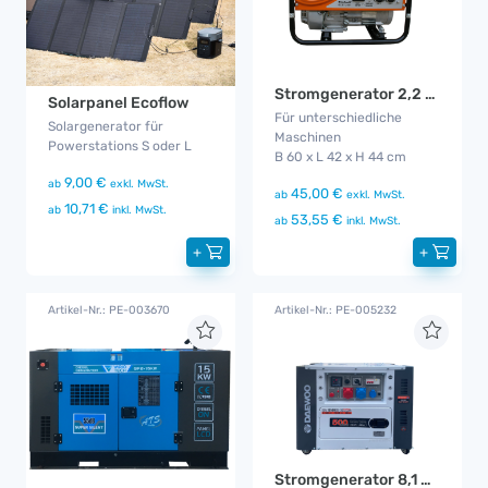
Stromgenerator 2,2 kW
Solarpanel Ecoflow
Für unterschiedliche
Solargenerator für
Maschinen
Powerstations S oder L
B 60 x L 42 x H 44 cm
9,00 €
ab
exkl. MwSt.
45,00 €
ab
exkl. MwSt.
10,71 €
ab
inkl. MwSt.
53,55 €
ab
inkl. MwSt.
+
+
Artikel-Nr.: PE-003670
Artikel-Nr.: PE-005232
Stromgenerator 8,1 KVA