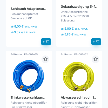
Gekaabzweigung 3-fach
Schlauch Adapterset GK
Ohne Absperrhähne
Schlauchadapterset
KTW A & DVGW W270
Gardena auf GK
Zulassung
8,00 €
ab
exkl. MwSt.
5,00 €
ab
exkl. MwSt.
9,52 €
ab
inkl. MwSt.
5,95 €
ab
inkl. MwSt.
+
+
Artikel-Nr.: PE-002635
Artikel-Nr.: PE-002652
Trinkwasserschlauch 10 m
Abwasserschlauch 10 m
Reinigung nicht inbegriffen
Reinigung nicht inbegriffen
Für Trinkwasser
nicht für Trinkwasser