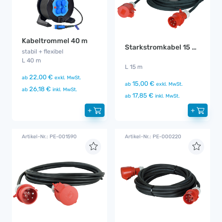
Kabeltrommel 40 m
Starkstromkabel 15 m 16A
stabil + flexibel
L 40 m
L 15 m
22,00 €
ab
exkl. MwSt.
15,00 €
ab
exkl. MwSt.
26,18 €
ab
inkl. MwSt.
17,85 €
ab
inkl. MwSt.
+
+
Artikel-Nr.: PE-001590
Artikel-Nr.: PE-000220