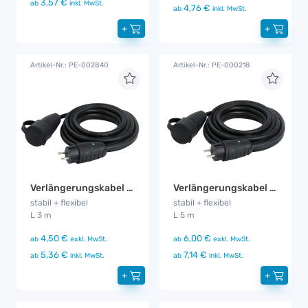
3,57 €
ab
inkl. MwSt.
4,76 €
ab
inkl. MwSt.
+
+
Artikel-Nr.: PE-002840
Artikel-Nr.: PE-000218
Verlängerungskabel 3 m mit Kontrollleuchte
Verlängerungskabel 5 m mit Kontrollleuchte
stabil + flexibel
stabil + flexibel
L 3 m
L 5 m
4,50 €
6,00 €
ab
exkl. MwSt.
ab
exkl. MwSt.
5,36 €
7,14 €
ab
inkl. MwSt.
ab
inkl. MwSt.
+
+