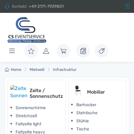
Kontakt
+49 2171-7929801
Home
Mietwelt
Infrastruktur
Zelte /
Mobiliar
Sonnenschutz
Barhocker
Sonnenschirme
Stehtische
Stretchzelt
Stühle
Faltzelte light
Tische
Faltzelte heavy