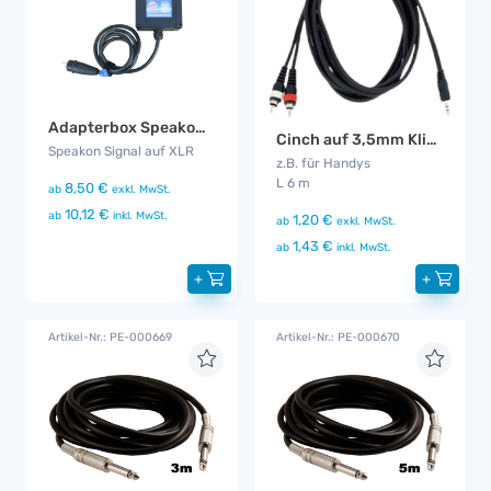
Adapterbox Speakon auf XLR
Cinch auf 3,5mm Klinke Kabel 1,5 m
Speakon Signal auf XLR
z.B. für Handys
L 6 m
8,50 €
ab
exkl. MwSt.
10,12 €
ab
inkl. MwSt.
1,20 €
ab
exkl. MwSt.
1,43 €
ab
inkl. MwSt.
+
+
Artikel-Nr.: PE-000669
Artikel-Nr.: PE-000670