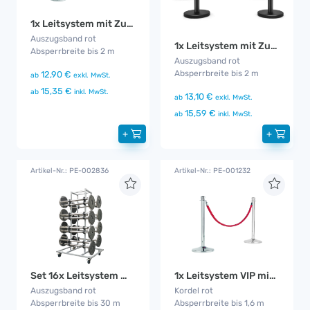
1x Leitsystem mit Zugband
Auszugsband rot
1x Leitsystem mit Zugband Schwarz
Absperrbreite bis 2 m
Auszugsband rot
Absperrbreite bis 2 m
12,90 €
ab
exkl. MwSt.
15,35 €
ab
inkl. MwSt.
13,10 €
ab
exkl. MwSt.
15,59 €
ab
inkl. MwSt.
+
+
Artikel-Nr.: PE-002836
Artikel-Nr.: PE-001232
Set 16x Leitsystem mit Zugband
1x Leitsystem VIP mit Kordel
Auszugsband rot
Kordel rot
Absperrbreite bis 30 m
Absperrbreite bis 1,6 m