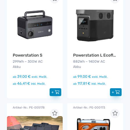
Powerstation S
Powerstation L Ecoflow
299Wh – 300W AC
882Wh – 1400W AC
Akku
Akku
39,00 €
99,00 €
ab
exkl. MwSt.
ab
exkl. MwSt.
46,41 €
117,81 €
ab
inkl. MwSt.
ab
inkl. MwSt.
+
+
Artikel-Nr.: PE-005178
Artikel-Nr.: PE-000173