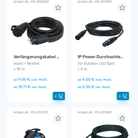
Artikel-Nr.: PE-000980
Artikel-Nr.: PE-005199
Verlängerungskabel 10 m
IP Power Durchschleifkabel 5 m
stabil + flexibel
für Outdoor LED Spot
L 10 m
L 5 m
9,00 €
4,50 €
ab
exkl. MwSt.
ab
exkl. MwSt.
10,71 €
5,36 €
ab
inkl. MwSt.
ab
inkl. MwSt.
+
+
Artikel-Nr.: PE-000279
Artikel-Nr.: PE-001589