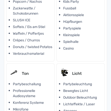
Popcorn / Nachos
Kids Party
Zuckerwatte /
Fussball
Schokobrunnen
Aktionsspiele
SLUSH ICE
Hüpfburgen
Softeis / Eis am Stiel
Partyspiele
Waffeln / Poffertjes
Kleinspiele
Crépes / Churros
Spielhalle
Donuts / twisted Potatos
Casino
Verbrauchsmaterial
Ton
Licht
Partybeschallung
Partybeleuchtung
Professionelle
Bewegtes Licht
Audiosysteme
Outdoor Beleuchtung
Konferenz Systeme
Lichteffekte / Laser
Mikrofone
Aircones