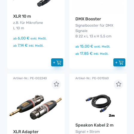
XLR 10 m
DMX Booster
z.B. für Mikrofone
Signalbooster für DMX
L 10 m
Signale
B 22 x L 13 x H 5,5 cm
6,00 €
ab
exkl. MwSt.
7,14 €
ab
inkl. MwSt.
15,00 €
ab
exkl. MwSt.
17,85 €
ab
inkl. MwSt.
+
+
Artikel-Nr.: PE-002240
Artikel-Nr.: PE-001060
Speakon Kabel 2 m
XLR Adapter
Signal + Strom