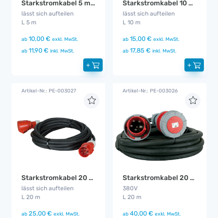
Starkstromkabel 5 m 32A
Starkstromkabel 10 m 32A
lässt sich aufteilen
lässt sich aufteilen
L 5 m
L 10 m
10,00 €
15,00 €
ab
exkl. MwSt.
ab
exkl. MwSt.
11,90 €
17,85 €
ab
inkl. MwSt.
ab
inkl. MwSt.
+
+
Artikel-Nr.: PE-003027
Artikel-Nr.: PE-003026
Starkstromkabel 20 m 32A
Starkstromkabel 20 m 63A
lässt sich aufteilen
380V
L 20 m
L 20 m
25,00 €
40,00 €
ab
exkl. MwSt.
ab
exkl. MwSt.