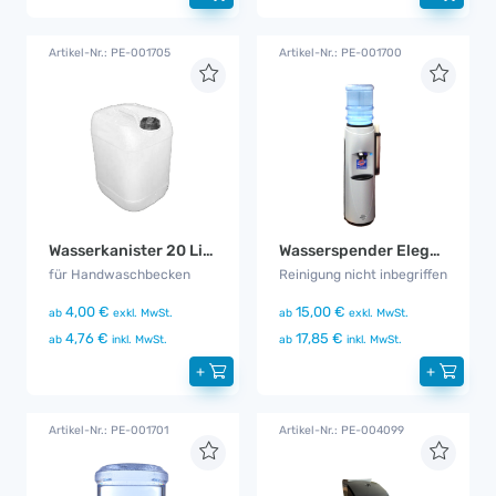
Artikel-Nr.: PE-001705
Artikel-Nr.: PE-001700
Wasserkanister 20 Liter Handwaschbecken
Wasserspender Elegance
für Handwaschbecken
Reinigung nicht inbegriffen
4,00 €
15,00 €
ab
exkl. MwSt.
ab
exkl. MwSt.
4,76 €
17,85 €
ab
inkl. MwSt.
ab
inkl. MwSt.
+
+
Artikel-Nr.: PE-001701
Artikel-Nr.: PE-004099