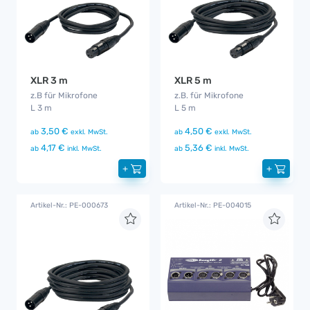
XLR 3 m
XLR 5 m
z.B für Mikrofone
z.B. für Mikrofone
L 3 m
L 5 m
3,50 €
4,50 €
ab
exkl. MwSt.
ab
exkl. MwSt.
4,17 €
5,36 €
ab
inkl. MwSt.
ab
inkl. MwSt.
+
+
Artikel-Nr.: PE-000673
Artikel-Nr.: PE-004015