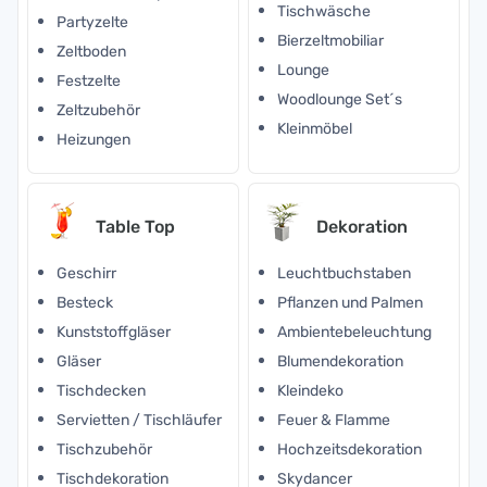
Tischwäsche
Partyzelte
Bierzeltmobiliar
Zeltboden
Lounge
Festzelte
Woodlounge Set´s
Zeltzubehör
Kleinmöbel
Heizungen
Table Top
Dekoration
Geschirr
Leuchtbuchstaben
Besteck
Pflanzen und Palmen
Kunststoffgläser
Ambientebeleuchtung
Gläser
Blumendekoration
Tischdecken
Kleindeko
Servietten / Tischläufer
Feuer & Flamme
Tischzubehör
Hochzeitsdekoration
Tischdekoration
Skydancer