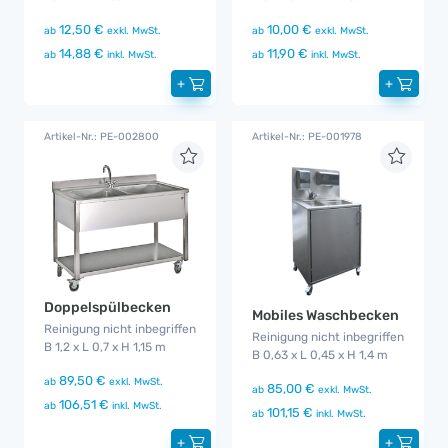
12,50 €
10,00 €
ab
exkl. MwSt.
ab
exkl. MwSt.
14,88 €
11,90 €
ab
inkl. MwSt.
ab
inkl. MwSt.
+
+
Artikel-Nr.: PE-002800
Artikel-Nr.: PE-001978
Doppelspülbecken
Mobiles Waschbecken
Reinigung nicht inbegriffen
Reinigung nicht inbegriffen
B 1,2 x L 0,7 x H 1,15 m
B 0,63 x L 0,45 x H 1,4 m
89,50 €
ab
exkl. MwSt.
85,00 €
ab
exkl. MwSt.
106,51 €
ab
inkl. MwSt.
101,15 €
ab
inkl. MwSt.
+
+