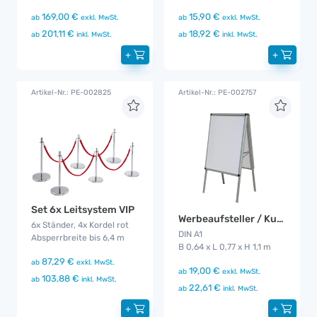
169,00 €
15,90 €
ab
exkl. MwSt.
ab
exkl. MwSt.
201,11 €
18,92 €
ab
inkl. MwSt.
ab
inkl. MwSt.
+
+
Artikel-Nr.: PE-002825
Artikel-Nr.: PE-002757
Set 6x Leitsystem VIP
Werbeaufsteller / Kundenstopper
6x Ständer, 4x Kordel rot
DIN A1
Absperrbreite bis 6,4 m
B 0,64 x L 0,77 x H 1,1 m
87,29 €
ab
exkl. MwSt.
19,00 €
ab
exkl. MwSt.
103,88 €
ab
inkl. MwSt.
22,61 €
ab
inkl. MwSt.
+
+