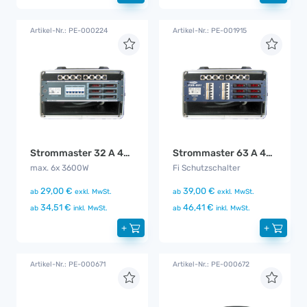
Artikel-Nr.: PE-000224
Artikel-Nr.: PE-001915
Strommaster 32 A 400V auf 6x 240V 16A
Strommaster 63 A 400V auf 4x 400V 32A
max. 6x 3600W
Fi Schutzschalter
29,00 €
39,00 €
ab
exkl. MwSt.
ab
exkl. MwSt.
34,51 €
46,41 €
ab
inkl. MwSt.
ab
inkl. MwSt.
+
+
Artikel-Nr.: PE-000671
Artikel-Nr.: PE-000672