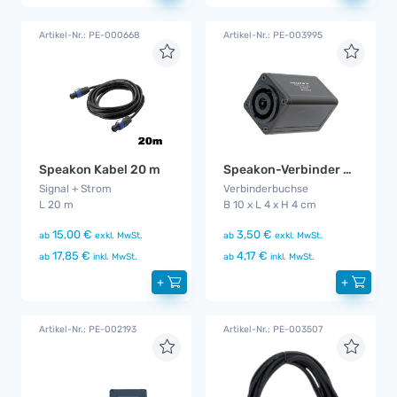
Artikel-Nr.: PE-000668
Artikel-Nr.: PE-003995
Speakon Kabel 20 m
Speakon-Verbinder 8 pol
Signal + Strom
Verbinderbuchse
L 20 m
B 10 x L 4 x H 4 cm
15,00 €
3,50 €
ab
exkl. MwSt.
ab
exkl. MwSt.
17,85 €
4,17 €
ab
inkl. MwSt.
ab
inkl. MwSt.
+
+
Artikel-Nr.: PE-002193
Artikel-Nr.: PE-003507