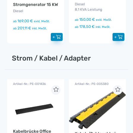
Stromgenerator 15 KW
Diesel
8,1 KVA Leistung
Diesel
150,00 €
ab
exkl. MwSt.
169,00 €
ab
exkl. MwSt.
178,50 €
ab
inkl. MwSt.
201,11 €
ab
inkl. MwSt.
+
+
Strom / Kabel / Adapter
Artikel-Nr.: PE-001436
Artikel-Nr.: PE-005380
Kabelbrücke Office