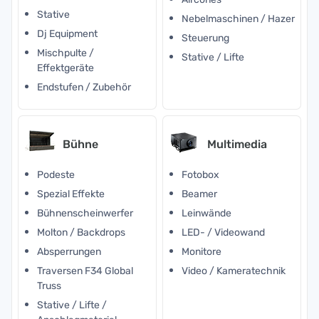
Stative
Nebelmaschinen / Hazer
Dj Equipment
Steuerung
Mischpulte /
Stative / Lifte
Effektgeräte
Endstufen / Zubehör
Bühne
Multimedia
Podeste
Fotobox
Spezial Effekte
Beamer
Bühnenscheinwerfer
Leinwände
Molton / Backdrops
LED- / Videowand
Absperrungen
Monitore
Traversen F34 Global
Video / Kameratechnik
Truss
Stative / Lifte /