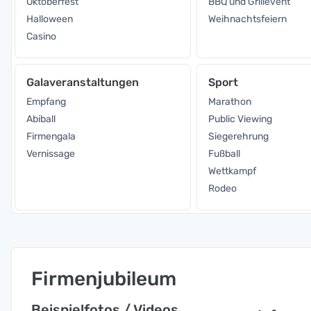
Oktoberfest
BBQ und Grillevent
Halloween
Weihnachtsfeiern
Casino
Galaveranstaltungen
Sport
Empfang
Marathon
Abiball
Public Viewing
Firmengala
Siegerehrung
Vernissage
Fußball
Wettkampf
Rodeo
Firmenjubileum
Beispielfotos / Videos