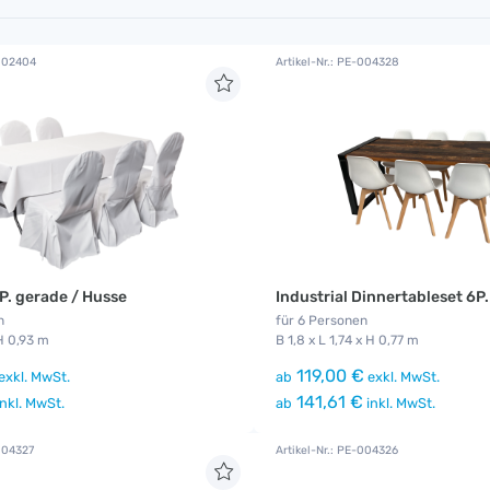
-002404
Artikel-Nr.: PE-004328
P. gerade / Husse
Industrial Dinnertableset 6P.
n
für 6 Personen
 H 0,93 m
B 1,8 x L 1,74 x H 0,77 m
119,00 €
exkl. MwSt.
ab
exkl. MwSt.
141,61 €
nkl. MwSt.
ab
inkl. MwSt.
-004327
Artikel-Nr.: PE-004326