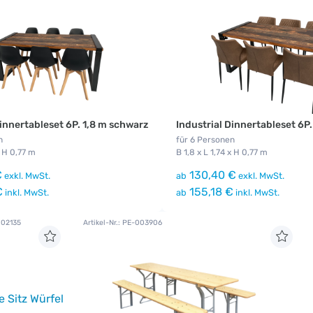
Dinnertableset 6P. 1,8 m schwarz
Industrial Dinnertableset 6P
n
für 6 Personen
x H 0,77 m
B 1,8 x L 1,74 x H 0,77 m
€
130,40 €
exkl. MwSt.
ab
exkl. MwSt.
€
155,18 €
inkl. MwSt.
ab
inkl. MwSt.
002135
Artikel-Nr.: PE-003906