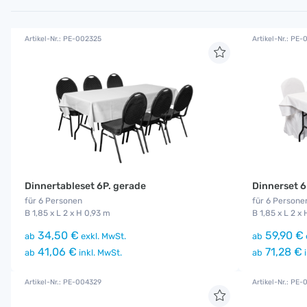
Artikel-Nr.: PE-002325
Artikel-Nr.: PE
Dinnertableset 6P. gerade
Dinnerset 6
für 6 Personen
für 6 Persone
B 1,85 x L 2 x H 0,93 m
B 1,85 x L 2 x
34,50 €
59,90 €
ab
exkl. MwSt.
ab
41,06 €
71,28 €
ab
inkl. MwSt.
ab
i
Artikel-Nr.: PE-004329
Artikel-Nr.: PE