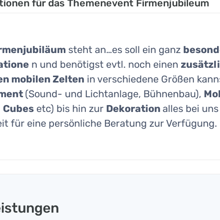
tionen für das Themenevent Firmenjubileum
rmenjubiläum
steht an…es soll ein ganz
besond
atione
n und benötigst evtl. noch einen
zusätzl
n mobilen Zelten
in verschiedene Größen kann
ment
(Sound- und Lichtanlage, Bühnenbau),
Mob
,
Cubes
etc) bis hin zur
Dekoration
alles bei un
eit für eine persönliche Beratung zur Verfügung.
eistungen