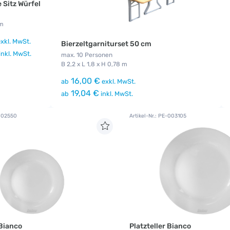
 Sitz Würfel
cm
xkl. MwSt.
Bierzeltgarniturset 50 cm
inkl. MwSt.
max. 10 Personen
B 2,2 x L 1,8 x H 0,78 m
16,00 €
ab
exkl. MwSt.
19,04 €
ab
inkl. MwSt.
-002550
Artikel-Nr.: PE-003105
Bianco
Platzteller Bianco