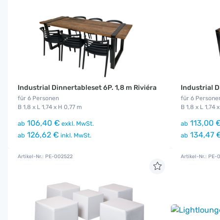
Industrial Dinnertableset 6P. 1,8 m Riviéra
Industrial 
für 6 Personen
für 6 Persone
B 1,8 x L 1,74 x H 0,77 m
B 1,8 x L 1,74 
106,40 €
113,00 
ab
exkl. MwSt.
ab
126,62 €
134,47 
ab
inkl. MwSt.
ab
Artikel-Nr.: PE-002522
Artikel-Nr.: PE-