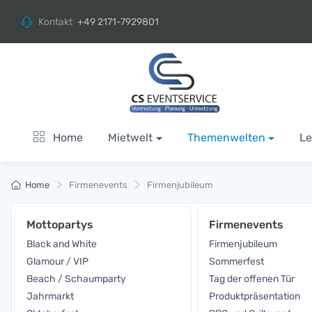
Kontakt
+49 2171-7929801
Home
Mietwelt
Themenwelten
Le
Home
Firmenevents
Firmenjubileum
Mottopartys
Firmenevents
Black and White
Firmenjubileum
Glamour / VIP
Sommerfest
Beach / Schaumparty
Tag der offenen Tür
Jahrmarkt
Produktpräsentation