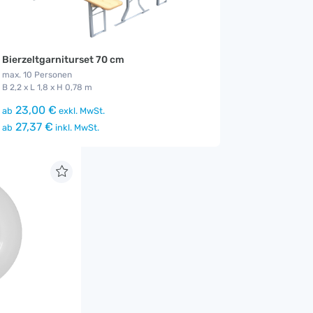
Bierzeltgarniturset 70 cm
max. 10 Personen
B 2,2 x L 1,8 x H 0,78 m
23,00 €
ab
exkl. MwSt.
27,37 €
ab
inkl. MwSt.