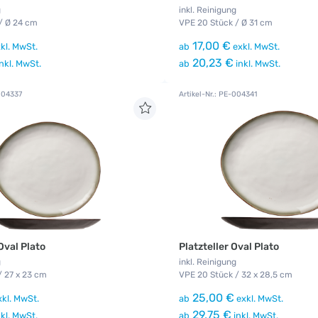
g
inkl. Reinigung
/ Ø 24 cm
VPE 20 Stück / Ø 31 cm
17,00 €
kl. MwSt.
ab
exkl. MwSt.
20,23 €
nkl. MwSt.
ab
inkl. MwSt.
-004337
Artikel-Nr.: PE-004341
Oval Plato
Platzteller Oval Plato
g
inkl. Reinigung
/ 27 x 23 cm
VPE 20 Stück / 32 x 28,5 cm
25,00 €
kl. MwSt.
ab
exkl. MwSt.
29,75 €
kl. MwSt.
ab
inkl. MwSt.