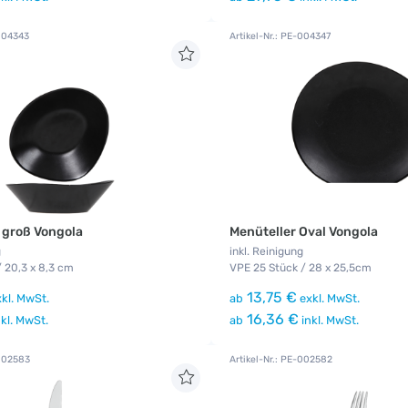
-004343
Artikel-Nr.: PE-004347
 groß Vongola
Menüteller Oval Vongola
g
inkl. Reinigung
/ 20,3 x 8,3 cm
VPE 25 Stück / 28 x 25,5cm
13,75 €
kl. MwSt.
ab
exkl. MwSt.
16,36 €
kl. MwSt.
ab
inkl. MwSt.
-002583
Artikel-Nr.: PE-002582