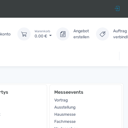
Angebot
Auftrag
Warenkorb
konto
0.00
€
erstellen
verbind
rtys
Messeevents
Vortrag
Ausstellung
t
Hausmesse
Fachmesse