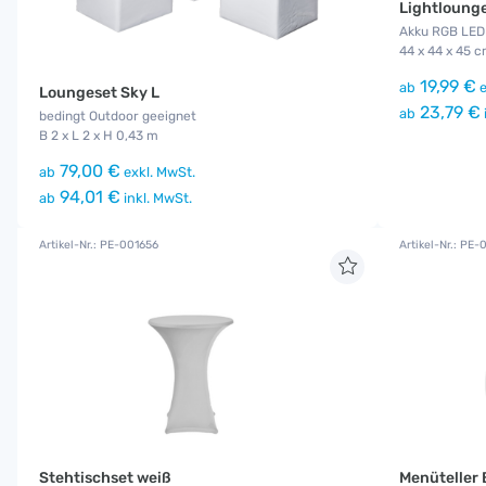
Lightlounge
Akku RGB LED
44 x 44 x 45 
19,99 €
ab
e
Loungeset Sky L
23,79 €
ab
bedingt Outdoor geeignet
B 2 x L 2 x H 0,43 m
79,00 €
ab
exkl. MwSt.
94,01 €
ab
inkl. MwSt.
Artikel-Nr.: PE-001656
Artikel-Nr.: PE
Stehtischset weiß
Menüteller 