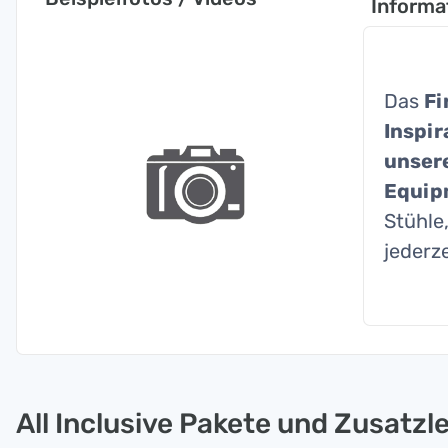
Informa
Das
Fi
Inspir
unsere
Equip
Stühle
jederz
All Inclusive Pakete und Zusatzl