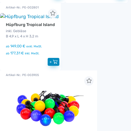
Artikel-Nr.: PE-002801
Hüpfburg Tropical Island
inkl. Gebläse
B 4,9 x L 4 x H 3,2 m
149,00 €
ab
exkl. MwSt.
177,31 €
ab
inkl. MwSt.
+
Artikel-Nr.: PE-003905