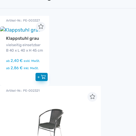
Artikel-Nr.: PE-003327
Klappstuhl grau
vielseitig einsetzbar
B 40 x L 40 x H 45 cm
2,40 €
ab
exkl. MwSt.
2,86 €
ab
inkl. MwSt.
+
Artikel-Nr.: PE-002321