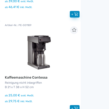
39,00 €
ab
exkl. MwSt.
46,41 €
ab
inkl. MwSt.
+
Artikel-Nr.: PE-001189
Kaffeemaschine Contessa
Reinigung nicht inbegriffen
B 21 x T 38 x H 52 cm
25,00 €
ab
exkl. MwSt.
29,75 €
ab
inkl. MwSt.
+