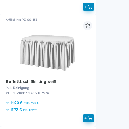
+
Artikel-Nr.: PE-001453
Buffetttisch Skirting weiß
inkl. Reinigung
VPE 1 Stück / 1,78 x 0,76 m
14,90 €
ab
exkl. MwSt.
17,73 €
ab
inkl. MwSt.
+