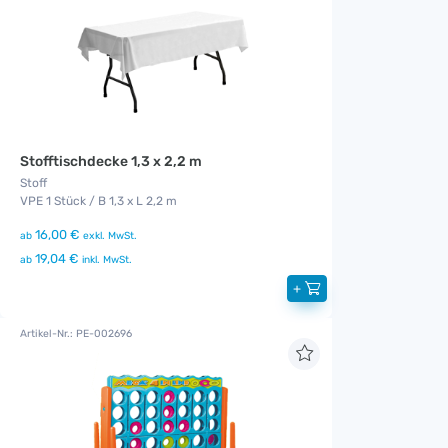
Stofftischdecke 1,3 x 2,2 m
Stoff
VPE 1 Stück / B 1,3 x L 2,2 m
16,00 €
ab
exkl. MwSt.
19,04 €
ab
inkl. MwSt.
+
Artikel-Nr.: PE-002696