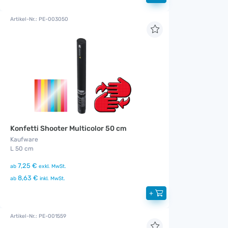
Artikel-Nr.: PE-003050
Konfetti Shooter Multicolor 50 cm
Kaufware
L 50 cm
7,25 €
ab
exkl. MwSt.
8,63 €
ab
inkl. MwSt.
+
Artikel-Nr.: PE-001559