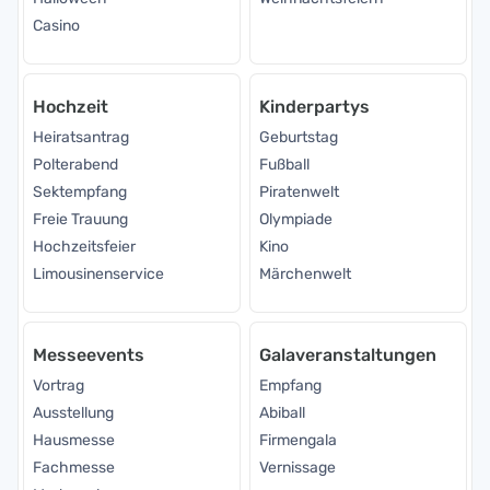
Casino
Hochzeit
Kinderpartys
Heiratsantrag
Geburtstag
Polterabend
Fußball
Sektempfang
Piratenwelt
Freie Trauung
Olympiade
Hochzeitsfeier
Kino
Limousinenservice
Märchenwelt
Messeevents
Galaveranstaltungen
Vortrag
Empfang
Ausstellung
Abiball
Hausmesse
Firmengala
Fachmesse
Vernissage