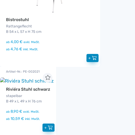
Bistrostuhl
Rattangeflecht
B 54 x L 57 x H 75 cm
4,00 €
ab
exkl. MwSt.
4,76 €
ab
inkl. MwSt.
+
Artikel-Nr.: PE-002021
Riviéra Stuhl schwarz
stapelbar
B 49 x L 49 x H 76 cm
8,90 €
ab
exkl. MwSt.
10,59 €
ab
inkl. MwSt.
+