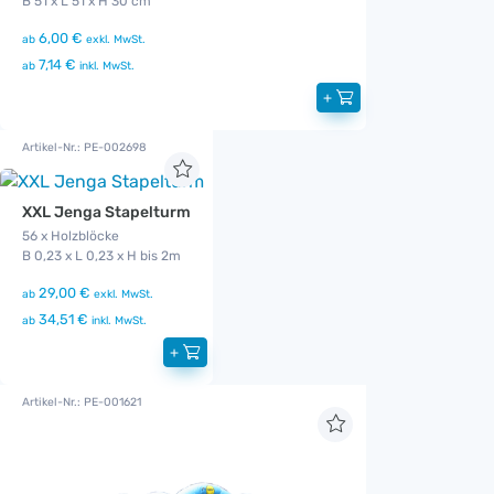
B 51 x L 51 x H 30 cm
6,00 €
ab
exkl. MwSt.
7,14 €
ab
inkl. MwSt.
+
Artikel-Nr.: PE-002698
XXL Jenga Stapelturm
56 x Holzblöcke
B 0,23 x L 0,23 x H bis 2m
29,00 €
ab
exkl. MwSt.
34,51 €
ab
inkl. MwSt.
+
Artikel-Nr.: PE-001621