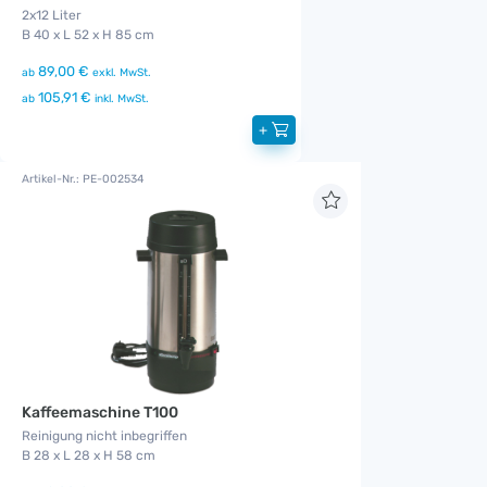
2x12 Liter
B 40 x L 52 x H 85 cm
89,00 €
ab
exkl. MwSt.
105,91 €
ab
inkl. MwSt.
+
Artikel-Nr.: PE-002534
Kaffeemaschine T100
Reinigung nicht inbegriffen
B 28 x L 28 x H 58 cm