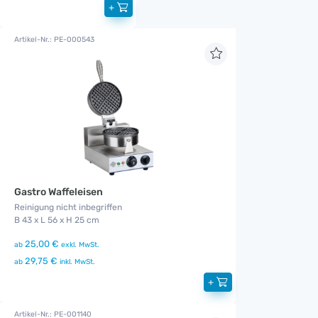
+
Artikel-Nr.: PE-000543
Gastro Waffeleisen
Reinigung nicht inbegriffen
B 43 x L 56 x H 25 cm
25,00 €
ab
exkl. MwSt.
29,75 €
ab
inkl. MwSt.
+
Artikel-Nr.: PE-001140