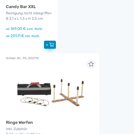
Candy Bar XXL
Reinigung nicht inbegriffen
B 2,1 x L 1,3 x H 2,5 cm
169,00 €
ab
exkl. MwSt.
201,11 €
ab
inkl. MwSt.
+
Artikel-Nr.: PE-002713
Ringe Werfen
inkl. Zubehör