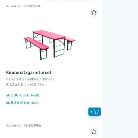
Artikel-Nr.: PE-001239
Kindersitzgarniturset
1 Tisch & 2 Bänke für Kinder
B 1,2 x L 0,4 x H 0,47 m
7,00 €
ab
exkl. MwSt.
8,33 €
ab
inkl. MwSt.
+
Artikel-Nr.: PE-003906