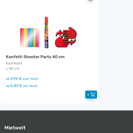
Konfetti Shooter Party 40 cm
Kaufware
L 40 cm
4,90 €
ab
exkl. MwSt.
5,83 €
ab
inkl. MwSt.
+
Mietwelt