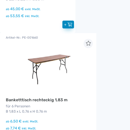
45,00 €
ab
exkl. MwSt.
53,55 €
ab
inkl. MwSt.
+
Artikel-Nr.: PE-001660
Banketttisch rechteckig 1,83 m
für 6 Personen
B 1,83 x L 0,76 x H 0,76 m
6,50 €
ab
exkl. MwSt.
7,74 €
ab
inkl. MwSt.