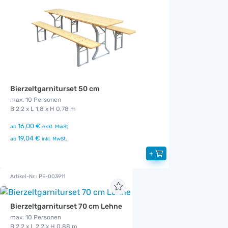
Bierzeltgarniturset 50 cm
max. 10 Personen
B 2,2 x L 1,8 x H 0,78 m
16,00 €
ab
exkl. MwSt.
19,04 €
ab
inkl. MwSt.
+
Artikel-Nr.: PE-003911
Bierzeltgarniturset 70 cm Lehne
max. 10 Personen
B 2,2 x L 2,2 x H 0,88 m