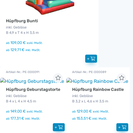
Hüpfburg Bunti
inkl. Gebläse
B 4,9 x T 4 x H 3,5 m
109,00 €
ab
exkl. MwSt.
129,71 €
ab
inkl. MwSt.
+
Artikel-Nr.: PE-000091
Artikel-Nr.: PE-000089
Hüpfburg Geburstagstorte
Hüpfburg Rainbow Castle
inkl. Gebläse
inkl. Gebläse
B 4 x L 4 x H 4,5 m
B 3,2 x L 4,6 x H 3,5 m
149,00 €
129,00 €
ab
exkl. MwSt.
ab
exkl. MwSt.
177,31 €
153,51 €
ab
inkl. MwSt.
ab
inkl. MwSt.
+
+