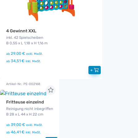
4 Gewinnt XXL
inkl. 42 Spielscheiben
B 0,55 x L 1,18 x H 1,16 m
29,00 €
ab
exkl. MwSt.
34,51 €
ab
inkl. MwSt.
+
Artikel-Nr.: PE-002168
Fritteuse einzelnd
Reinigung nicht inbegriffen
B 28 x L 44 x H 22 cm
39,00 €
ab
exkl. MwSt.
46,41 €
ab
inkl. MwSt.