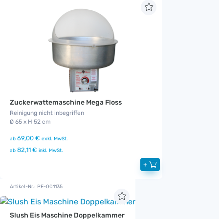
Zuckerwattemaschine Mega Floss
Reinigung nicht inbegriffen
Ø 65 x H 52 cm
69,00 €
ab
exkl. MwSt.
82,11 €
ab
inkl. MwSt.
+
Artikel-Nr.: PE-001135
Slush Eis Maschine Doppelkammer