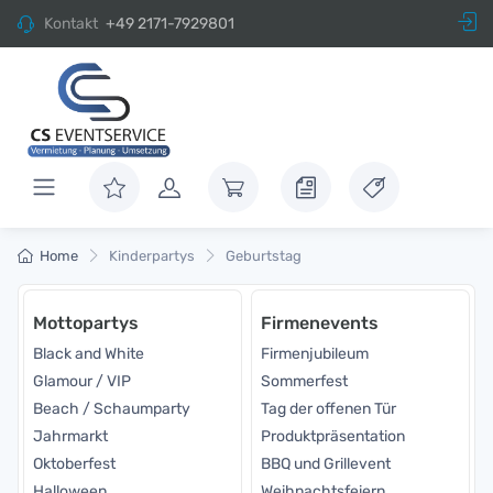
Kontakt
+49 2171-7929801
Home
Kinderpartys
Geburtstag
Mottopartys
Firmenevents
Black and White
Firmenjubileum
Glamour / VIP
Sommerfest
Beach / Schaumparty
Tag der offenen Tür
Jahrmarkt
Produktpräsentation
Oktoberfest
BBQ und Grillevent
Halloween
Weihnachtsfeiern