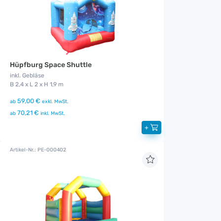
Hüpfburg Space Shuttle
inkl. Gebläse
B 2,4 x L 2 x H 1,9 m
59,00 €
ab
exkl. MwSt.
70,21 €
ab
inkl. MwSt.
+
Artikel-Nr.: PE-000402