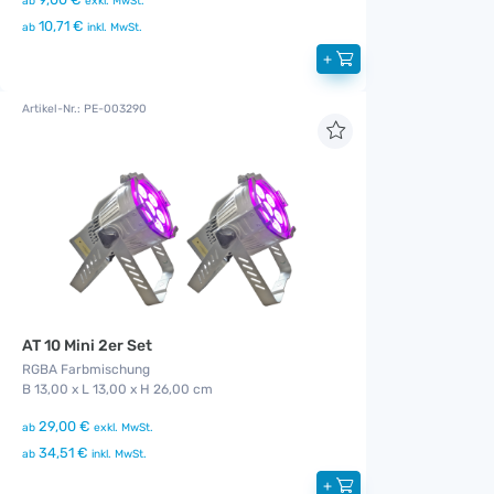
ab
exkl. MwSt.
10,71 €
ab
inkl. MwSt.
+
Artikel-Nr.: PE-003290
AT 10 Mini 2er Set
RGBA Farbmischung
B 13,00 x L 13,00 x H 26,00 cm
29,00 €
ab
exkl. MwSt.
34,51 €
ab
inkl. MwSt.
+