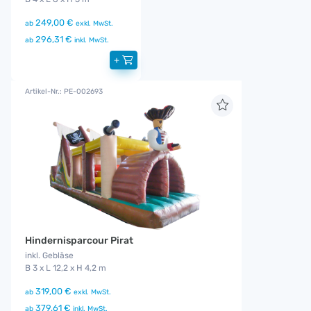
249,00 €
ab
exkl. MwSt.
296,31 €
ab
inkl. MwSt.
+
Artikel-Nr.: PE-002693
Hindernisparcour Pirat
inkl. Gebläse
B 3 x L 12,2 x H 4,2 m
319,00 €
ab
exkl. MwSt.
379,61 €
ab
inkl. MwSt.