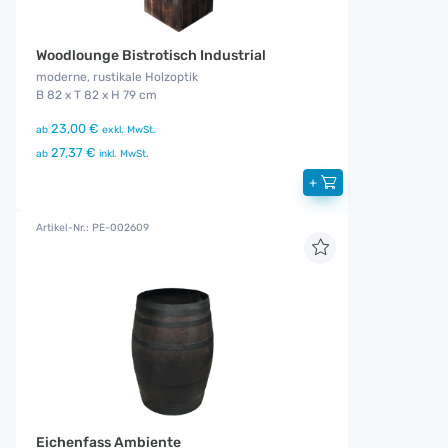
Woodlounge Bistrotisch Industrial
moderne, rustikale Holzoptik
B 82 x T 82 x H 79 cm
23,00 €
ab
exkl. MwSt.
27,37 €
ab
inkl. MwSt.
+
Artikel-Nr.: PE-002609
Eichenfass Ambiente