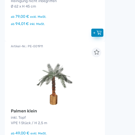
Reinigung nicht inbegriffen
Ø 62 x H 45 cm
79,00 €
ab
exkl. MwSt.
94,01 €
ab
inkl. MwSt.
+
Artikel-Nr.: PE-001911
Palmen klein
inkl. Topf
VPE 1 Stück / H 2,5 m
49,00 €
ab
exkl. MwSt.