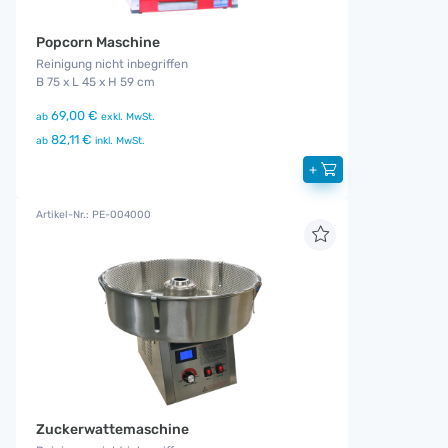
Popcorn Maschine
Reinigung nicht inbegriffen
B 75 x L 45 x H 59 cm
69,00 €
ab
exkl. MwSt.
82,11 €
ab
inkl. MwSt.
+
Artikel-Nr.: PE-004000
Zuckerwattemaschine