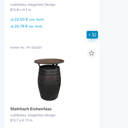
rustikales, elegantes Design
Ø 0,8 x H 1 m
22,50 €
ab
exkl. MwSt.
26,78 €
ab
inkl. MwSt.
+
Artikel-Nr.: PE-002251
Stehtisch Eichenfass
rustikales, elegantes Design
Ø 0,7 x H 1,1 m