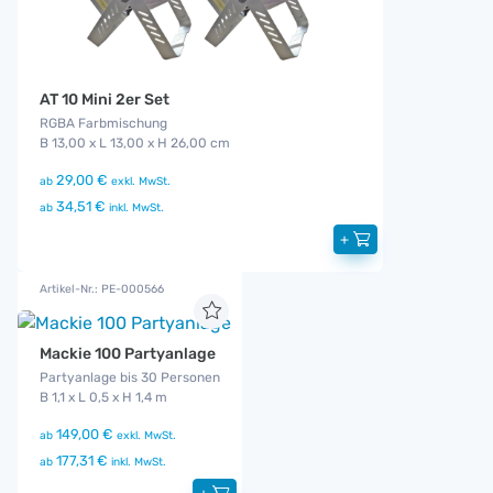
AT 10 Mini 2er Set
RGBA Farbmischung
B 13,00 x L 13,00 x H 26,00 cm
29,00 €
ab
exkl. MwSt.
34,51 €
ab
inkl. MwSt.
+
Artikel-Nr.: PE-000566
Mackie 100 Partyanlage
Partyanlage bis 30 Personen
B 1,1 x L 0,5 x H 1,4 m
149,00 €
ab
exkl. MwSt.
177,31 €
ab
inkl. MwSt.