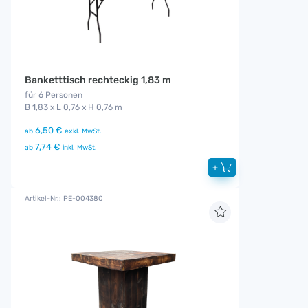
Banketttisch rechteckig 1,83 m
für 6 Personen
B 1,83 x L 0,76 x H 0,76 m
6,50 €
ab
exkl. MwSt.
7,74 €
ab
inkl. MwSt.
+
Artikel-Nr.: PE-004380