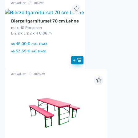
Artikel-Nr.: PE-003911
Bierzeltgarniturset 70 cm Lehne
max. 10 Personen
B 2,2 x L 2,2 x H 0,88 m
45,00 €
ab
exkl. MwSt.
53,55 €
ab
inkl. MwSt.
+
Artikel-Nr.: PE-001239