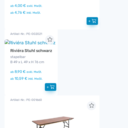
4,00 €
ab
exkl. MwSt.
4,76 €
ab
inkl. MwSt.
+
Artikel-Nr.: PE-002021
Riviéra Stuhl schwarz
stapelbar
B 49 x L 49 x H 76 cm
8,90 €
ab
exkl. MwSt.
10,59 €
ab
inkl. MwSt.
+
Artikel-Nr.: PE-001660