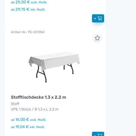
25,00 €
ab
exkl. MwSt.
29,75 €
ab
inkl. MwSt.
+
Artikel-Nr.: PE-001354
Stofftischdecke 1,3 x 2,2 m
Stoff
VPE 1 Stück / B 1,3 x L 2,2 m
16,00 €
ab
exkl. MwSt.
19,04 €
ab
inkl. MwSt.
+