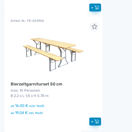
+
Artikel-Nr.: PE-003906
Bierzeltgarniturset 50 cm
max. 10 Personen
B 2,2 x L 1,8 x H 0,78 m
16,00 €
ab
exkl. MwSt.
19,04 €
ab
inkl. MwSt.
+