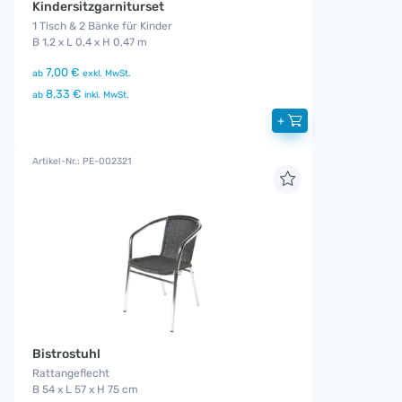
Kindersitzgarniturset
1 Tisch & 2 Bänke für Kinder
B 1,2 x L 0,4 x H 0,47 m
7,00 €
ab
exkl. MwSt.
8,33 €
ab
inkl. MwSt.
+
Artikel-Nr.: PE-002321
Bistrostuhl
Rattangeflecht
B 54 x L 57 x H 75 cm