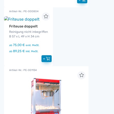
Artikel-Nr.: PE-000804
Friteuse doppelt
Reinigung nicht inbegriffen
B 57 x L 49 x H 34 cm
75,00 €
ab
exkl. MwSt.
89,25 €
ab
inkl. MwSt.
+
Artikel-Nr.: PE-001134