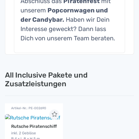
Abschluss das
Piratenfest
mit
unserem
Popcornwagen und
der Candybar.
Haben wir Dein
Interesse geweckt? Dann lass
Dich von unserem Team beraten.
All Inclusive Pakete und
Zusatzleistungen
Artikel-Nr.: PE-002690
Rutsche Piratenschiff
inkl. 2 Gebläse
B 4 x L 8 x H 5 m