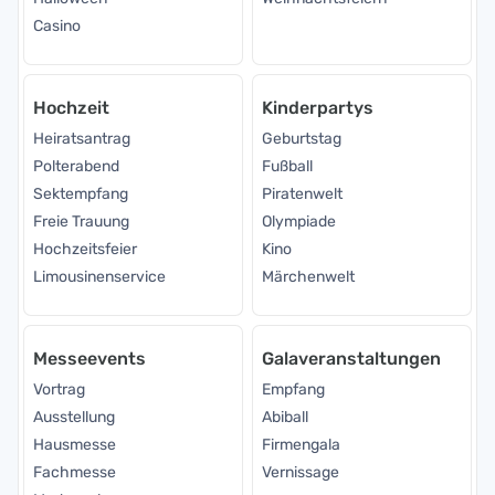
Casino
Hochzeit
Kinderpartys
Heiratsantrag
Geburtstag
Polterabend
Fußball
Sektempfang
Piratenwelt
Freie Trauung
Olympiade
Hochzeitsfeier
Kino
Limousinenservice
Märchenwelt
Messeevents
Galaveranstaltungen
Vortrag
Empfang
Ausstellung
Abiball
Hausmesse
Firmengala
Fachmesse
Vernissage