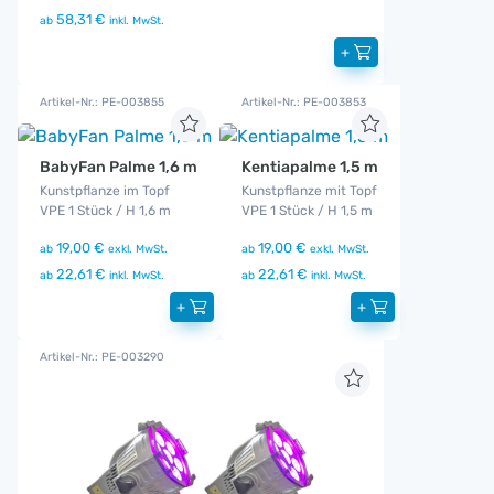
58,31 €
ab
inkl. MwSt.
+
Artikel-Nr.: PE-003855
Artikel-Nr.: PE-003853
BabyFan Palme 1,6 m
Kentiapalme 1,5 m
Kunstpflanze im Topf
Kunstpflanze mit Topf
VPE 1 Stück / H 1,6 m
VPE 1 Stück / H 1,5 m
19,00 €
19,00 €
ab
exkl. MwSt.
ab
exkl. MwSt.
22,61 €
22,61 €
ab
inkl. MwSt.
ab
inkl. MwSt.
+
+
Artikel-Nr.: PE-003290