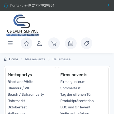
Kontakt
+49 2171-7929801
Home
Messeevents
Hausmesse
Mottopartys
Firmenevents
Black and White
Firmenjubileum
Glamour / VIP
Sommerfest
Beach / Schaumparty
Tag der offenen Tür
Jahrmarkt
Produktpräsentation
Oktoberfest
BBQ und Grillevent
Halloween
Weihnachtsfeiern