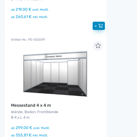
219,00 €
ab
exkl. MwSt.
260,61 €
ab
inkl. MwSt.
+
Artikel-Nr.: PE-002091
Messestand 4 x 4 m
Wände, Boden, Frontblende
B 4 x L 4 m
299,00 €
ab
exkl. MwSt.
355,81 €
ab
inkl. MwSt.