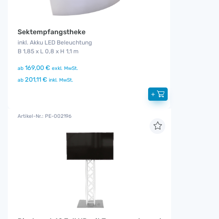
Sektempfangstheke
inkl. Akku LED Beleuchtung
B 1,85 x L 0,8 x H 1,1 m
169,00 €
ab
exkl. MwSt.
201,11 €
ab
inkl. MwSt.
+
Artikel-Nr.: PE-002196