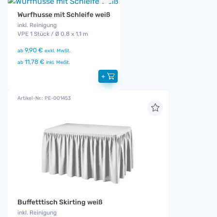
Wurfhusse mit Schleife weiß
inkl. Reinigung
VPE 1 Stück / Ø 0,8 x 1,1 m
9,90 €
ab
exkl. MwSt.
11,78 €
ab
inkl. MwSt.
+
Artikel-Nr.: PE-001453
Buffetttisch Skirting weiß
inkl. Reinigung