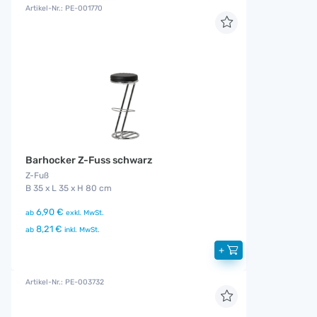
Artikel-Nr.: PE-001770
Barhocker Z-Fuss schwarz
Z-Fuß
B 35 x L 35 x H 80 cm
6,90 €
ab
exkl. MwSt.
8,21 €
ab
inkl. MwSt.
+
Artikel-Nr.: PE-003732