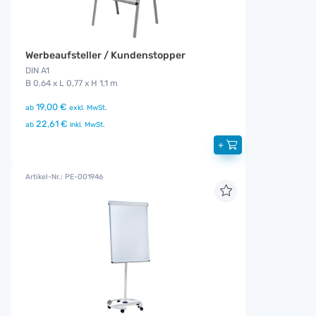
Werbeaufsteller / Kundenstopper
DIN A1
B 0,64 x L 0,77 x H 1,1 m
19,00 €
ab
exkl. MwSt.
22,61 €
ab
inkl. MwSt.
+
Artikel-Nr.: PE-001946