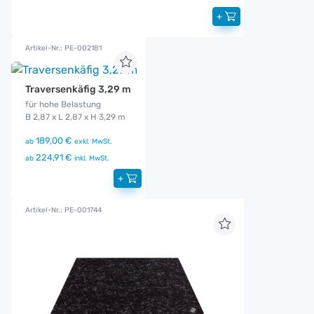
+
Artikel-Nr.: PE-002181
Traversenkäfig 3,29 m
für hohe Belastung
B 2,87 x L 2,87 x H 3,29 m
189,00 €
ab
exkl. MwSt.
224,91 €
ab
inkl. MwSt.
+
Artikel-Nr.: PE-001744