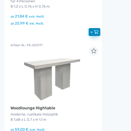
für 4 Personen
B 1,2 x L 0,76 x H 0,76 m
21,84 €
ab
exkl. MwSt.
25,99 €
ab
inkl. MwSt.
+
Artikel-Nr.: PE-003777
Woodlounge Hightable
moderne, rustikale Holzoptik
B 1,68 x L 0,7 x H 1,1 m
59,00 €
ab
exkl. MwSt.