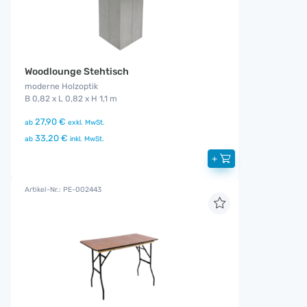
Woodlounge Stehtisch
moderne Holzoptik
B 0,82 x L 0,82 x H 1,1 m
27,90 €
ab
exkl. MwSt.
33,20 €
ab
inkl. MwSt.
+
Artikel-Nr.: PE-002443