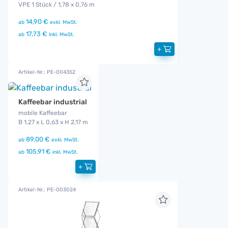
VPE 1 Stück / 1,78 x 0,76 m
14,90 €
ab
exkl. MwSt.
17,73 €
ab
inkl. MwSt.
+
Artikel-Nr.: PE-004352
Kaffeebar industrial
mobile Kaffeebar
B 1,27 x L 0,63 x H 2,17 m
89,00 €
ab
exkl. MwSt.
105,91 €
ab
inkl. MwSt.
+
Artikel-Nr.: PE-003024