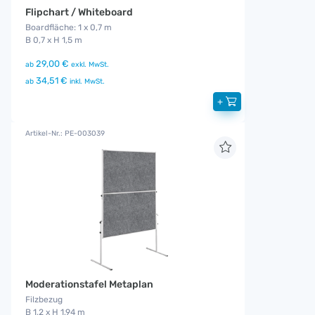
Flipchart / Whiteboard
Boardfläche: 1 x 0,7 m
B 0,7 x H 1,5 m
29,00 €
ab
exkl. MwSt.
34,51 €
ab
inkl. MwSt.
+
Artikel-Nr.: PE-003039
Moderationstafel Metaplan
Filzbezug
B 1,2 x H 1,94 m