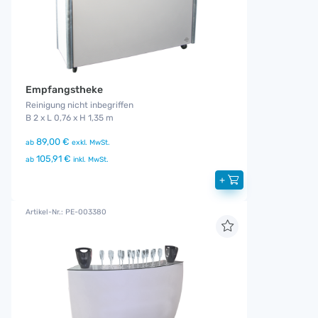
Empfangstheke
Reinigung nicht inbegriffen
B 2 x L 0,76 x H 1,35 m
89,00 €
ab
exkl. MwSt.
105,91 €
ab
inkl. MwSt.
+
Artikel-Nr.: PE-003380