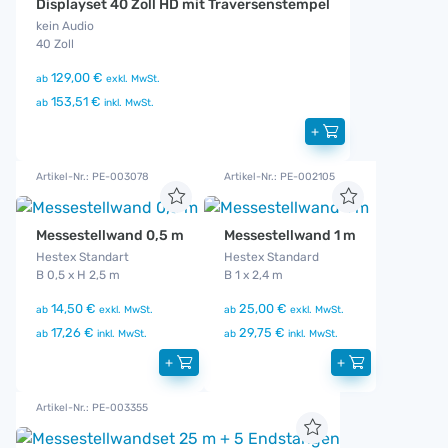
Displayset 40 Zoll HD mit Traversenstempel
kein Audio
40 Zoll
129,00 €
ab
exkl. MwSt.
153,51 €
ab
inkl. MwSt.
+
Artikel-Nr.: PE-003078
Artikel-Nr.: PE-002105
Messestellwand 0,5 m
Messestellwand 1 m
Hestex Standart
Hestex Standard
B 0,5 x H 2,5 m
B 1 x 2,4 m
14,50 €
25,00 €
ab
exkl. MwSt.
ab
exkl. MwSt.
17,26 €
29,75 €
ab
inkl. MwSt.
ab
inkl. MwSt.
+
+
Artikel-Nr.: PE-003355