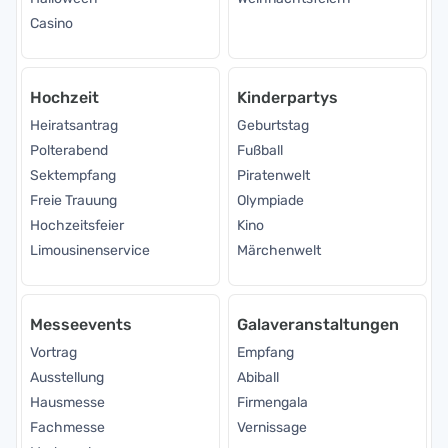
Casino
Hochzeit
Kinderpartys
Heiratsantrag
Geburtstag
Polterabend
Fußball
Sektempfang
Piratenwelt
Freie Trauung
Olympiade
Hochzeitsfeier
Kino
Limousinenservice
Märchenwelt
Messeevents
Galaveranstaltungen
Vortrag
Empfang
Ausstellung
Abiball
Hausmesse
Firmengala
Fachmesse
Vernissage