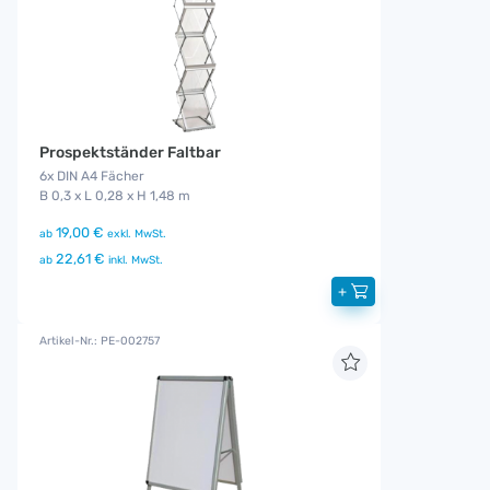
Prospektständer Faltbar
6x DIN A4 Fächer
B 0,3 x L 0,28 x H 1,48 m
19,00 €
ab
exkl. MwSt.
22,61 €
ab
inkl. MwSt.
+
Artikel-Nr.: PE-002757