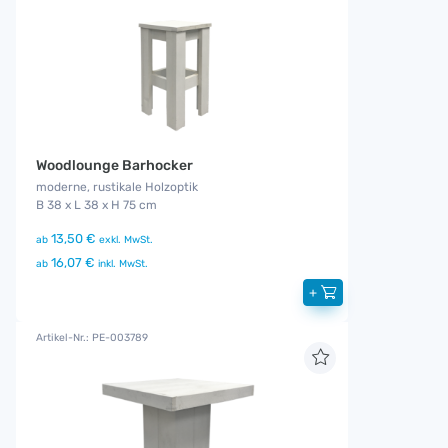
Woodlounge Barhocker
moderne, rustikale Holzoptik
B 38 x L 38 x H 75 cm
13,50 €
ab
exkl. MwSt.
16,07 €
ab
inkl. MwSt.
+
Artikel-Nr.: PE-003789