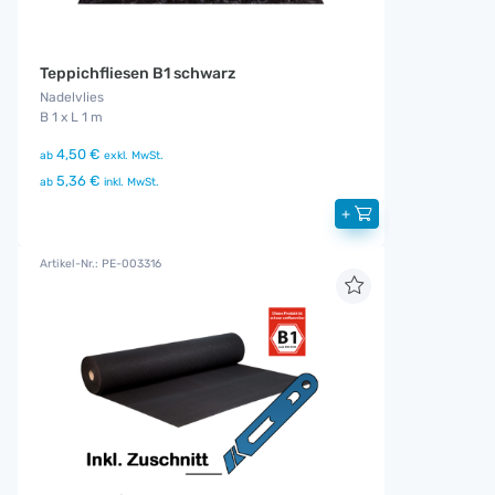
Teppichfliesen B1 schwarz
Nadelvlies
B 1 x L 1 m
4,50 €
ab
exkl. MwSt.
5,36 €
ab
inkl. MwSt.
+
Artikel-Nr.: PE-003316