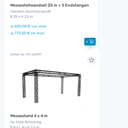
Messestellwandset 25 m + 5 Endstangen
robustes Aluminiumprofil
B 25 x H 2,5 m
650,00 €
ab
exkl. MwSt.
773,50 €
ab
inkl. MwSt.
+
Artikel-Nr.: PE-002191
Messestand 4 x 4 m
für hohe Belastung
B 4 x L 4 x H 3,3 m