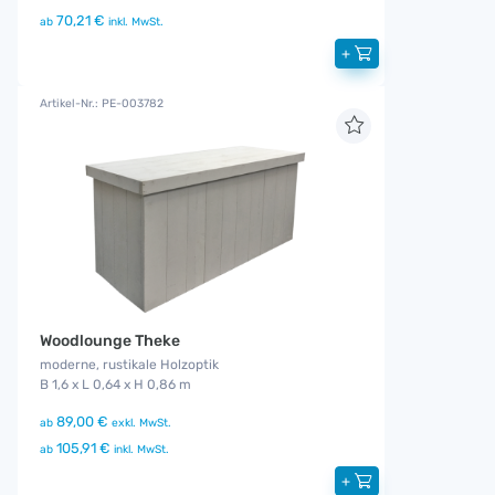
70,21 €
ab
inkl. MwSt.
+
Artikel-Nr.: PE-003782
Woodlounge Theke
moderne, rustikale Holzoptik
B 1,6 x L 0,64 x H 0,86 m
89,00 €
ab
exkl. MwSt.
105,91 €
ab
inkl. MwSt.
+