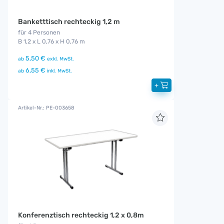
Banketttisch rechteckig 1,2 m
für 4 Personen
B 1,2 x L 0,76 x H 0,76 m
5,50 €
ab
exkl. MwSt.
6,55 €
ab
inkl. MwSt.
+
Artikel-Nr.: PE-003658
Konferenztisch rechteckig 1,2 x 0,8m