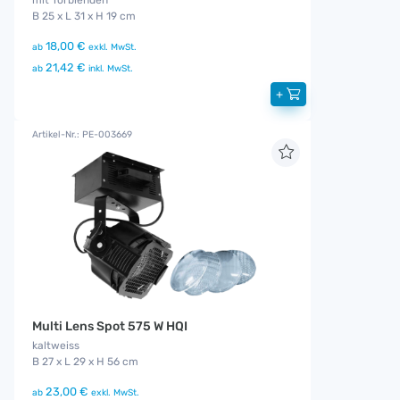
mit Torblenden
B 25 x L 31 x H 19 cm
18,00 €
ab
exkl. MwSt.
21,42 €
ab
inkl. MwSt.
+
Artikel-Nr.: PE-003669
Multi Lens Spot 575 W HQI
kaltweiss
B 27 x L 29 x H 56 cm
23,00 €
ab
exkl. MwSt.