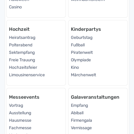
Casino
Hochzeit
Kinderpartys
Heiratsantrag
Geburtstag
Polterabend
Fußball
Sektempfang
Piratenwelt
Freie Trauung
Olympiade
Hochzeitsfeier
Kino
Limousinenservice
Märchenwelt
Messeevents
Galaveranstaltungen
Vortrag
Empfang
Ausstellung
Abiball
Hausmesse
Firmengala
Fachmesse
Vernissage