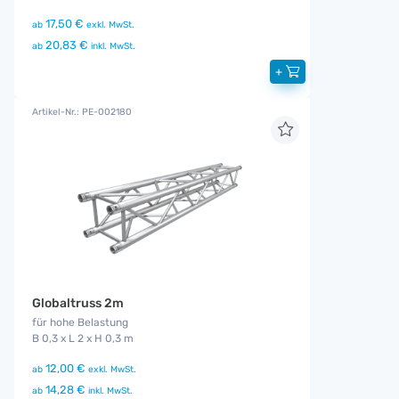
17,50 €
ab
exkl. MwSt.
20,83 €
ab
inkl. MwSt.
+
Artikel-Nr.: PE-002180
Globaltruss 2m
für hohe Belastung
B 0,3 x L 2 x H 0,3 m
12,00 €
ab
exkl. MwSt.
14,28 €
ab
inkl. MwSt.