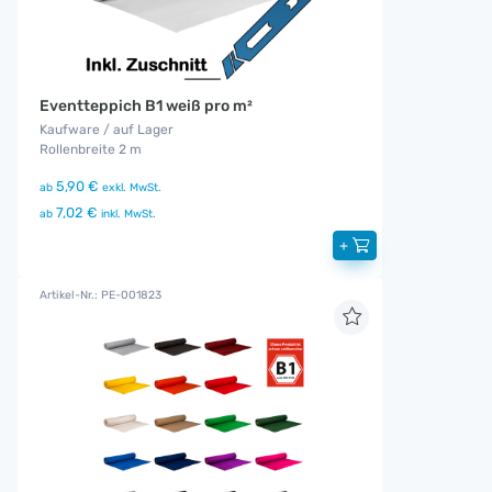
Eventteppich B1 weiß pro m²
Kaufware / auf Lager
Rollenbreite 2 m
5,90 €
ab
exkl. MwSt.
7,02 €
ab
inkl. MwSt.
+
Artikel-Nr.: PE-001823