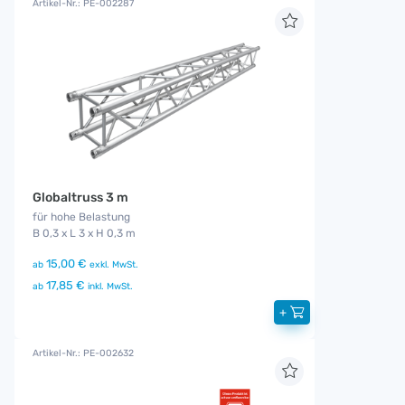
Artikel-Nr.: PE-002287
Globaltruss 3 m
für hohe Belastung
B 0,3 x L 3 x H 0,3 m
15,00 €
ab
exkl. MwSt.
17,85 €
ab
inkl. MwSt.
+
Artikel-Nr.: PE-002632