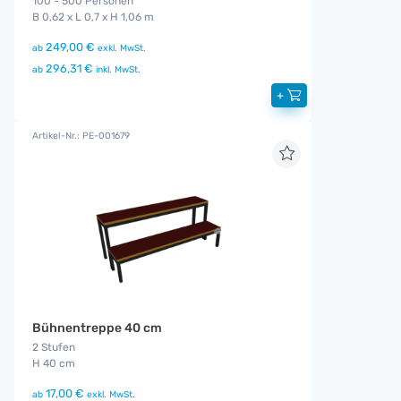
100 - 500 Personen
B 0,62 x L 0,7 x H 1,06 m
249,00 €
ab
exkl. MwSt.
296,31 €
ab
inkl. MwSt.
+
Artikel-Nr.: PE-001679
Bühnentreppe 40 cm
2 Stufen
H 40 cm
17,00 €
ab
exkl. MwSt.