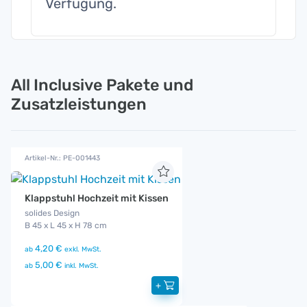
Verfügung.
All Inclusive Pakete und
Zusatzleistungen
Artikel-Nr.: PE-001443
Klappstuhl Hochzeit mit Kissen
solides Design
B 45 x L 45 x H 78 cm
4,20 €
ab
exkl. MwSt.
5,00 €
ab
inkl. MwSt.
+