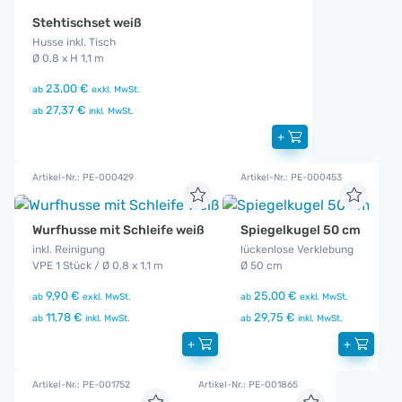
Stehtischset weiß
Husse inkl. Tisch
Ø 0,8 x H 1,1 m
23,00 €
ab
exkl. MwSt.
27,37 €
ab
inkl. MwSt.
+
Artikel-Nr.: PE-000429
Artikel-Nr.: PE-000453
Wurfhusse mit Schleife weiß
Spiegelkugel 50 cm
inkl. Reinigung
lückenlose Verklebung
VPE 1 Stück / Ø 0,8 x 1,1 m
Ø 50 cm
9,90 €
25,00 €
ab
exkl. MwSt.
ab
exkl. MwSt.
11,78 €
29,75 €
ab
inkl. MwSt.
ab
inkl. MwSt.
+
+
Artikel-Nr.: PE-001752
Artikel-Nr.: PE-001865