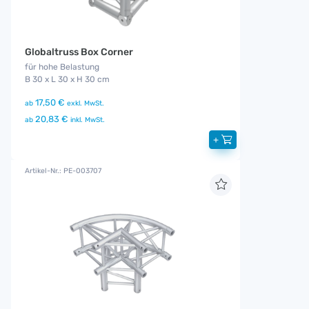
Globaltruss Box Corner
für hohe Belastung
B 30 x L 30 x H 30 cm
17,50 €
ab
exkl. MwSt.
20,83 €
ab
inkl. MwSt.
+
Artikel-Nr.: PE-003707