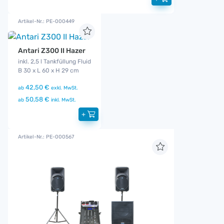
Artikel-Nr.: PE-000449
Antari Z300 II Hazer
inkl. 2,5 l Tankfüllung Fluid
B 30 x L 60 x H 29 cm
42,50 €
ab
exkl. MwSt.
50,58 €
ab
inkl. MwSt.
+
Artikel-Nr.: PE-000567