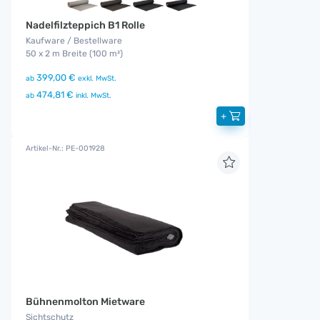
Nadelfilzteppich B1 Rolle
Kaufware / Bestellware
50 x 2 m Breite (100 m²)
399,00 €
ab
exkl. MwSt.
474,81 €
ab
inkl. MwSt.
+
Artikel-Nr.: PE-001928
Bühnenmolton Mietware
Sichtschutz