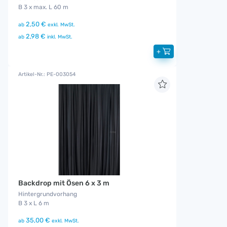
B 3 x max. L 60 m
2,50 €
ab
exkl. MwSt.
2,98 €
ab
inkl. MwSt.
+
Artikel-Nr.: PE-003054
Backdrop mit Ösen 6 x 3 m
Hintergrundvorhang
B 3 x L 6 m
35,00 €
ab
exkl. MwSt.