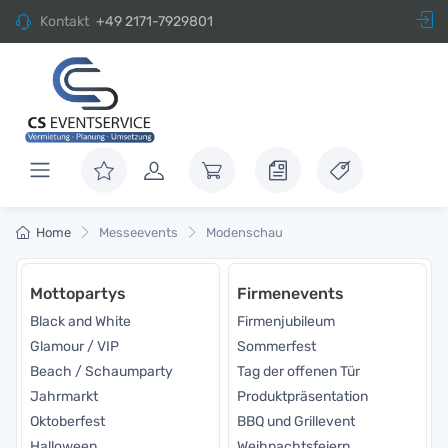
Kontakt
+49 2171-7929801
Home
Messeevents
Modenschau
Mottopartys
Firmenevents
Black and White
Firmenjubileum
Glamour / VIP
Sommerfest
Beach / Schaumparty
Tag der offenen Tür
Jahrmarkt
Produktpräsentation
Oktoberfest
BBQ und Grillevent
Halloween
Weihnachtsfeiern