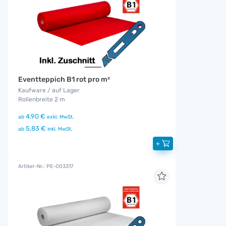
Eventteppich B1 rot pro m²
Kaufware / auf Lager
Rollenbreite 2 m
4,90 €
ab
exkl. MwSt.
5,83 €
ab
inkl. MwSt.
+
Artikel-Nr.: PE-003317