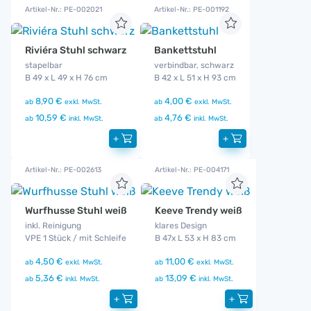
Artikel-Nr.: PE-002021
Artikel-Nr.: PE-001192
Riviéra Stuhl schwarz
Bankettstuhl
stapelbar
verbindbar, schwarz
B 49 x L 49 x H 76 cm
B 42 x L 51 x H 93 cm
8,90 €
4,00 €
ab
exkl. MwSt.
ab
exkl. MwSt.
10,59 €
4,76 €
ab
inkl. MwSt.
ab
inkl. MwSt.
+
+
Artikel-Nr.: PE-002613
Artikel-Nr.: PE-004171
Wurfhusse Stuhl weiß
Keeve Trendy weiß
inkl. Reinigung
klares Design
VPE 1 Stück / mit Schleife
B 47x L 53 x H 83 cm
4,50 €
11,00 €
ab
exkl. MwSt.
ab
exkl. MwSt.
5,36 €
13,09 €
ab
inkl. MwSt.
ab
inkl. MwSt.
+
+