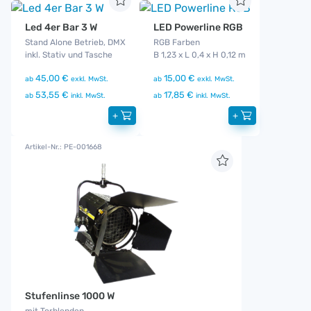
Led 4er Bar 3 W
LED Powerline RGB
Stand Alone Betrieb, DMX
RGB Farben
inkl. Stativ und Tasche
B 1,23 x L 0,4 x H 0,12 m
45,00 €
15,00 €
ab
exkl. MwSt.
ab
exkl. MwSt.
53,55 €
17,85 €
ab
inkl. MwSt.
ab
inkl. MwSt.
+
+
Artikel-Nr.: PE-001668
Stufenlinse 1000 W