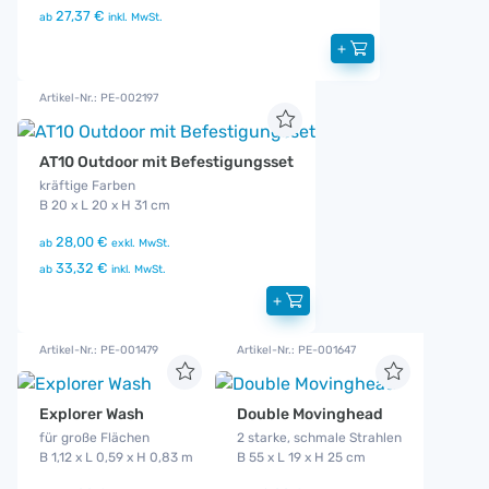
27,37 €
ab
inkl. MwSt.
+
Artikel-Nr.: PE-002197
AT10 Outdoor mit Befestigungsset
kräftige Farben
B 20 x L 20 x H 31 cm
28,00 €
ab
exkl. MwSt.
33,32 €
ab
inkl. MwSt.
+
Artikel-Nr.: PE-001479
Artikel-Nr.: PE-001647
Explorer Wash
Double Movinghead
für große Flächen
2 starke, schmale Strahlen
B 1,12 x L 0,59 x H 0,83 m
B 55 x L 19 x H 25 cm