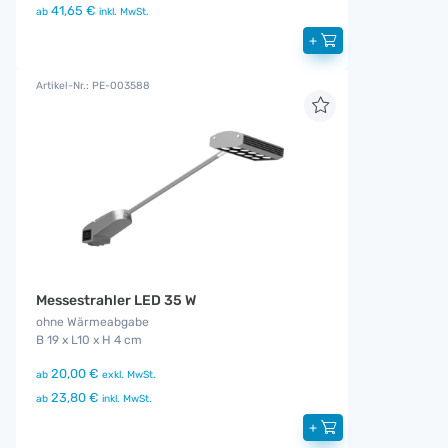
41,65 €
ab
inkl. MwSt.
+
Artikel-Nr.: PE-003588
Messestrahler LED 35 W
ohne Wärmeabgabe
B 19 x L10 x H 4 cm
20,00 €
ab
exkl. MwSt.
23,80 €
ab
inkl. MwSt.
+