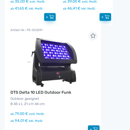
35,00 €
39,00 €
ab
exkl. MwSt.
ab
exkl. MwSt.
41,65 €
46,41 €
ab
inkl. MwSt.
ab
inkl. MwSt.
+
+
Artikel-Nr.: PE-003291
DTS Delta 10 LED Outdoor Funk
Outdoor geeignet
B 45 x L 21 x H 44 cm
79,00 €
ab
exkl. MwSt.
94,01 €
ab
inkl. MwSt.
+