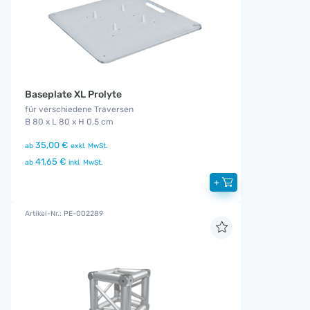
Baseplate XL Prolyte
für verschiedene Traversen
B 80 x L 80 x H 0,5 cm
35,00 €
ab
exkl. MwSt.
41,65 €
ab
inkl. MwSt.
+
Artikel-Nr.: PE-002289