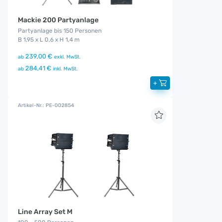
Mackie 200 Partyanlage
Partyanlage bis 150 Personen
B 1,95 x L 0,6 x H 1,4 m
239,00 €
ab
exkl. MwSt.
284,41 €
ab
inkl. MwSt.
+
Artikel-Nr.: PE-002854
Line Array Set M