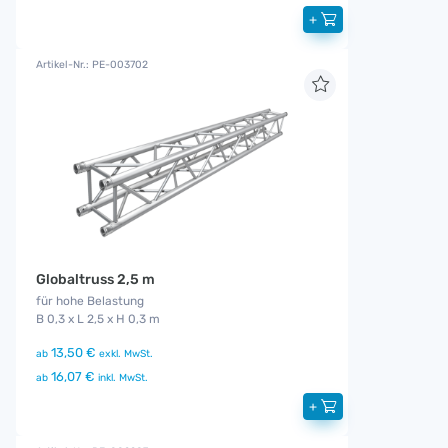
+
Artikel-Nr.: PE-003702
Globaltruss 2,5 m
für hohe Belastung
B 0,3 x L 2,5 x H 0,3 m
13,50 €
ab
exkl. MwSt.
16,07 €
ab
inkl. MwSt.
+