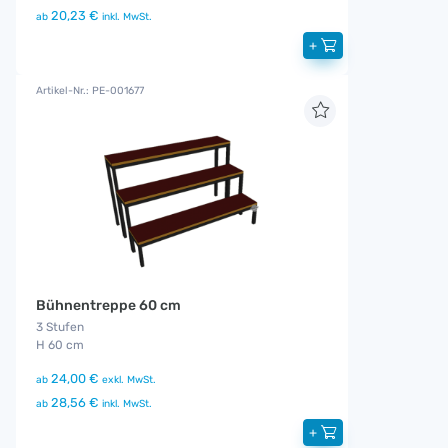
20,23 €
ab
inkl. MwSt.
+
Artikel-Nr.: PE-001677
Bühnentreppe 60 cm
3 Stufen
H 60 cm
24,00 €
ab
exkl. MwSt.
28,56 €
ab
inkl. MwSt.
+