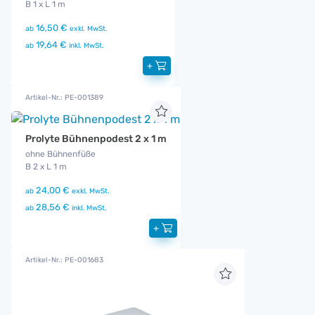
B 1 x L 1 m
16,50 €
ab
exkl. MwSt.
19,64 €
ab
inkl. MwSt.
+
Artikel-Nr.: PE-001389
Prolyte Bühnenpodest 2 x 1 m
ohne Bühnenfüße
B 2 x L 1 m
24,00 €
ab
exkl. MwSt.
28,56 €
ab
inkl. MwSt.
+
Artikel-Nr.: PE-001683