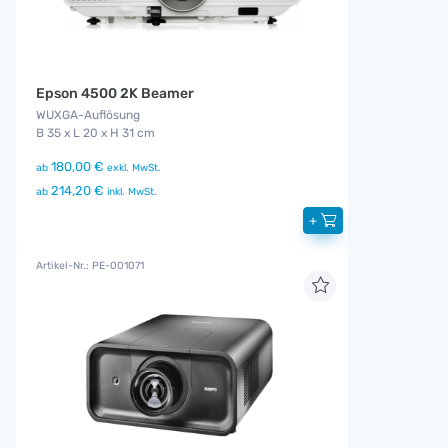
Epson 4500 2K Beamer
WUXGA-Auflösung
B 35 x L 20 x H 31 cm
180,00 €
ab
exkl. MwSt.
214,20 €
ab
inkl. MwSt.
+
Artikel-Nr.: PE-001071