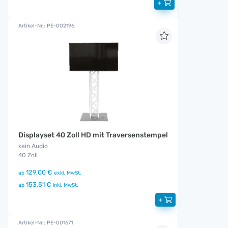
+
Artikel-Nr.: PE-002196
Displayset 40 Zoll HD mit Traversenstempel
kein Audio
40 Zoll
129,00 €
ab
exkl. MwSt.
153,51 €
ab
inkl. MwSt.
+
Artikel-Nr.: PE-001671