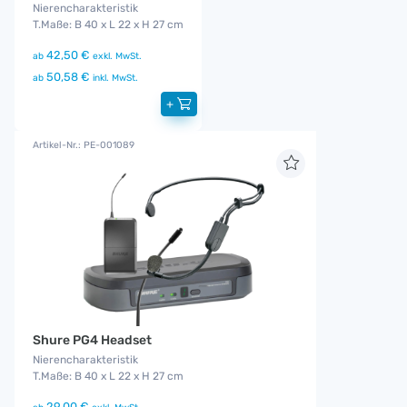
Nierencharakteristik
T.Maße: B 40 x L 22 x H 27 cm
42,50 €
ab
exkl. MwSt.
50,58 €
ab
inkl. MwSt.
+
Artikel-Nr.: PE-001089
Shure PG4 Headset
Nierencharakteristik
T.Maße: B 40 x L 22 x H 27 cm
29,00 €