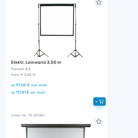
Elektr. Leinwand 3,50 m
Format 4:3
max. H 3,66 m
99,00 €
ab
exkl. MwSt.
117,81 €
ab
inkl. MwSt.
+
Artikel-Nr.: PE-001397