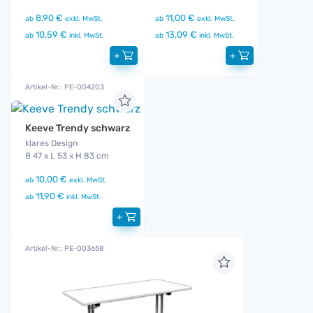
8,90 €
11,00 €
ab
exkl. MwSt.
ab
exkl. MwSt.
10,59 €
13,09 €
ab
inkl. MwSt.
ab
inkl. MwSt.
+
+
Artikel-Nr.: PE-004203
Keeve Trendy schwarz
klares Design
B 47 x L 53 x H 83 cm
10,00 €
ab
exkl. MwSt.
11,90 €
ab
inkl. MwSt.
+
Artikel-Nr.: PE-003658