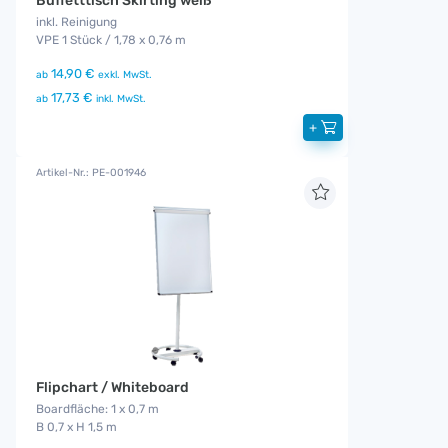
Buffetttisch Skirting weiß
inkl. Reinigung
VPE 1 Stück / 1,78 x 0,76 m
14,90 €
ab
exkl. MwSt.
17,73 €
ab
inkl. MwSt.
+
Artikel-Nr.: PE-001946
Flipchart / Whiteboard
Boardfläche: 1 x 0,7 m
B 0,7 x H 1,5 m