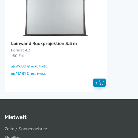
Leinwand Rückprojektion 3,5 m
Format 4:3
180 Zoll
99,00 €
ab
exkl. MwSt.
117,81 €
ab
inkl. MwSt.
+
Mietwelt
Zelte / Sonnenschutz
Mobiliar