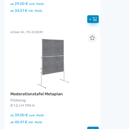
29,00 €
ab
exkl. MwSt.
34,51 €
ab
inkl. MwSt.
+
Artikel-Nr.: PE-003039
Moderationstafel Metaplan
Filzbezug
B 1,2 x H 1,94 m
39,00 €
ab
exkl. MwSt.
46,41 €
ab
inkl. MwSt.