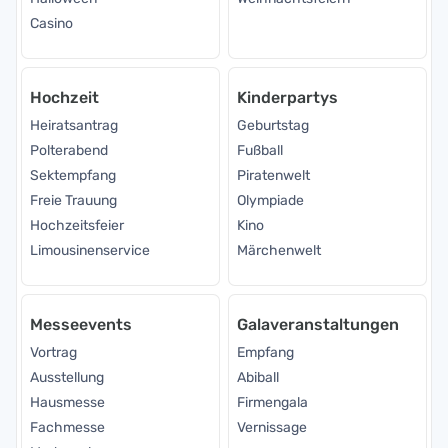
Casino
Hochzeit
Kinderpartys
Heiratsantrag
Geburtstag
Polterabend
Fußball
Sektempfang
Piratenwelt
Freie Trauung
Olympiade
Hochzeitsfeier
Kino
Limousinenservice
Märchenwelt
Messeevents
Galaveranstaltungen
Vortrag
Empfang
Ausstellung
Abiball
Hausmesse
Firmengala
Fachmesse
Vernissage