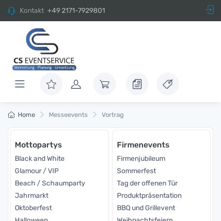
Kontakt
+49 2171-7929801
Home
Messeevents
Vortrag
Mottopartys
Firmenevents
Black and White
Firmenjubileum
Glamour / VIP
Sommerfest
Beach / Schaumparty
Tag der offenen Tür
Jahrmarkt
Produktpräsentation
Oktoberfest
BBQ und Grillevent
Halloween
Weihnachtsfeiern