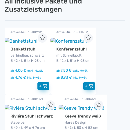
All Inclusive Pakete und
Zusatzleistungen
Artikel-Nr.: PE-001192
Artikel-Nr.: PE-004071
Bankettstuhl
Konferenzstuhl
verbindbar, schwarz
mit Schreibpult
B 42 x L 51 x H 93 cm
B 42 x L 51 x H 93 cm
4,00 €
7,50 €
ab
exkl. MwSt.
ab
exkl. MwSt.
4,76 €
8,93 €
ab
inkl. MwSt.
ab
inkl. MwSt.
+
+
Artikel-Nr.: PE-002021
Artikel-Nr.: PE-004171
Riviéra Stuhl schwarz
Keeve Trendy weiß
stapelbar
klares Design
B 49 x L 49 x H 76 cm
B 47x L 53 x H 83 cm