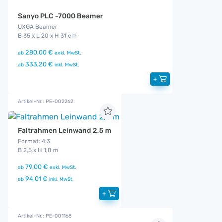
Sanyo PLC -7000 Beamer
UXGA Beamer
B 35 x L 20 x H 31 cm
280,00 €
ab
exkl. MwSt.
333,20 €
ab
inkl. MwSt.
+
Artikel-Nr.: PE-002262
Faltrahmen Leinwand 2,5 m
Format: 4:3
B 2,5 x H 1,8 m
79,00 €
ab
exkl. MwSt.
94,01 €
ab
inkl. MwSt.
+
Artikel-Nr.: PE-001168