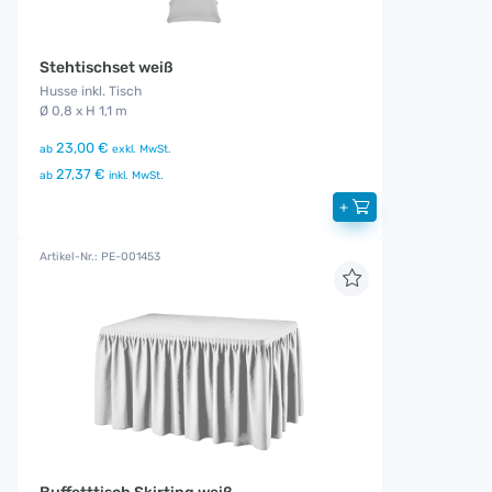
Stehtischset weiß
Husse inkl. Tisch
Ø 0,8 x H 1,1 m
23,00 €
ab
exkl. MwSt.
27,37 €
ab
inkl. MwSt.
+
Artikel-Nr.: PE-001453