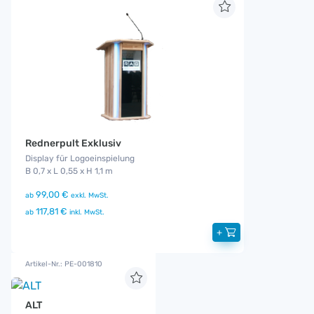
Rednerpult Exklusiv
Display für Logoeinspielung
B 0,7 x L 0,55 x H 1,1 m
99,00 €
ab
exkl. MwSt.
117,81 €
ab
inkl. MwSt.
+
Artikel-Nr.: PE-001810
ALT