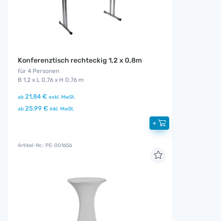
Konferenztisch rechteckig 1,2 x 0,8m
für 4 Personen
B 1,2 x L 0,76 x H 0,76 m
21,84 €
ab
exkl. MwSt.
25,99 €
ab
inkl. MwSt.
+
Artikel-Nr.: PE-001656