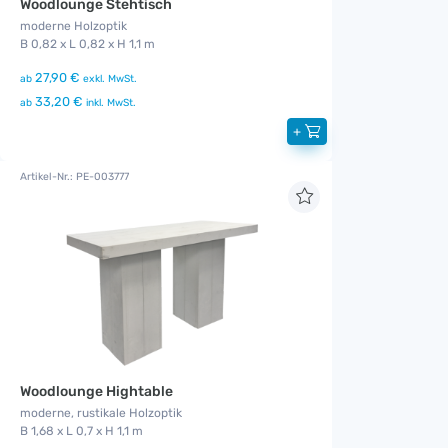
Woodlounge Stehtisch
moderne Holzoptik
B 0,82 x L 0,82 x H 1,1 m
27,90 €
ab
exkl. MwSt.
33,20 €
ab
inkl. MwSt.
+
Artikel-Nr.: PE-003777
Woodlounge Hightable
moderne, rustikale Holzoptik
B 1,68 x L 0,7 x H 1,1 m