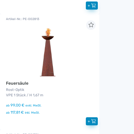
+
Artikel-Nr.: PE-002813
Feuersäule
Rost-Optik
VPE 1 Stück / H 1,67 m
99,00 €
ab
exkl. MwSt.
117,81 €
ab
inkl. MwSt.
+