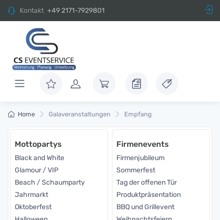
Kontakt
+49 2171-7929801
Home
Galaveranstaltungen
Empfang
Mottopartys
Firmenevents
Black and White
Firmenjubileum
Glamour / VIP
Sommerfest
Beach / Schaumparty
Tag der offenen Tür
Jahrmarkt
Produktpräsentation
Oktoberfest
BBQ und Grillevent
Halloween
Weihnachtsfeiern