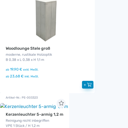
Woodlounge Stele groß
moderne, rustikale Holzoptik
B 0,38 x L 0,38 x H 1,1 m
19,90 €
ab
exkl. MwSt.
23,68 €
ab
inkl. MwSt.
+
Artikel-Nr.: PE-003323
Kerzenleuchter 5-armig 1,2 m
Reinigung nicht inbegriffen
VPE 1 Stück / H 1,2 m