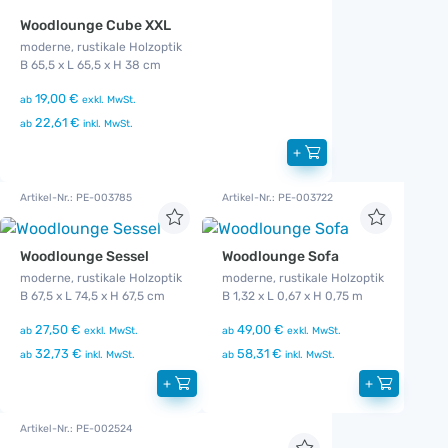
Woodlounge Cube XXL
moderne, rustikale Holzoptik
B 65,5 x L 65,5 x H 38 cm
19,00 €
ab
exkl. MwSt.
22,61 €
ab
inkl. MwSt.
+
Artikel-Nr.: PE-003785
Artikel-Nr.: PE-003722
Woodlounge Sessel
Woodlounge Sofa
moderne, rustikale Holzoptik
moderne, rustikale Holzoptik
B 67,5 x L 74,5 x H 67,5 cm
B 1,32 x L 0,67 x H 0,75 m
27,50 €
49,00 €
ab
exkl. MwSt.
ab
exkl. MwSt.
32,73 €
58,31 €
ab
inkl. MwSt.
ab
inkl. MwSt.
+
+
Artikel-Nr.: PE-002524