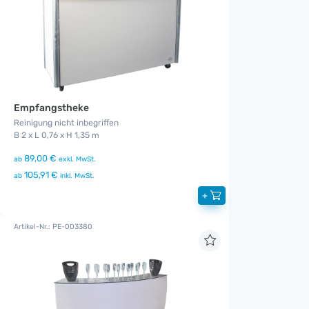
Empfangstheke
Reinigung nicht inbegriffen
B 2 x L 0,76 x H 1,35 m
89,00 €
ab
exkl. MwSt.
105,91 €
ab
inkl. MwSt.
+
Artikel-Nr.: PE-003380