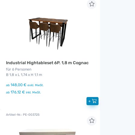
Industrial Hightableset 6P. 1,8 m Cognac
für 6 Personen
B 1,8 x L 1,74 x H 1,1 m
148,00 €
ab
exkl. MwSt.
176,12 €
ab
inkl. MwSt.
+
Artikel-Nr.: PE-003725