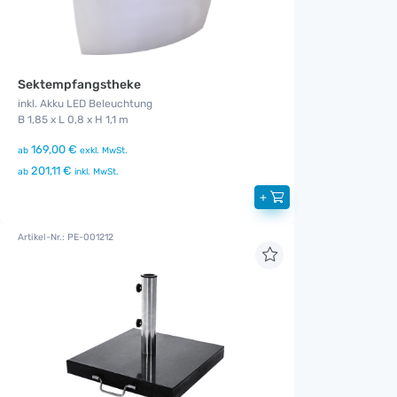
Sektempfangstheke
inkl. Akku LED Beleuchtung
B 1,85 x L 0,8 x H 1,1 m
169,00 €
ab
exkl. MwSt.
201,11 €
ab
inkl. MwSt.
+
Artikel-Nr.: PE-001212