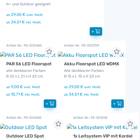
In- und Outdoor geeignet
29,00 €
ab
exkl. MwSt.
34,51 €
ab
inkl. MwSt.
+
Artikel-Nr.: PE-000450
Artikel-Nr.: PE-003709
PAR 56 LED Floorspot
Akku Floorspot LED WDMX
alle denkbaren Farben
Alle denkbaren Farben
B 22 x L 21 x H 22 cm
B 15 x L 15 x H 23 cm
9,00 €
29,00 €
ab
exkl. MwSt.
ab
exkl. MwSt.
10,71 €
34,51 €
ab
inkl. MwSt.
ab
inkl. MwSt.
+
+
Artikel-Nr.: PE-003420
Artikel-Nr.: PE-001232
Outdoor LED Spot
1x Leitsystem VIP mit Kordel