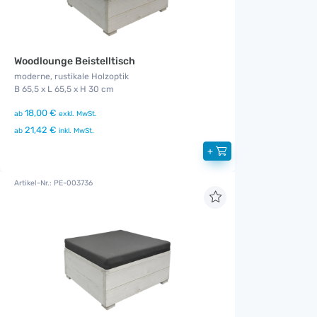
Woodlounge Beistelltisch
moderne, rustikale Holzoptik
B 65,5 x L 65,5 x H 30 cm
18,00 €
ab
exkl. MwSt.
21,42 €
ab
inkl. MwSt.
+
Artikel-Nr.: PE-003736