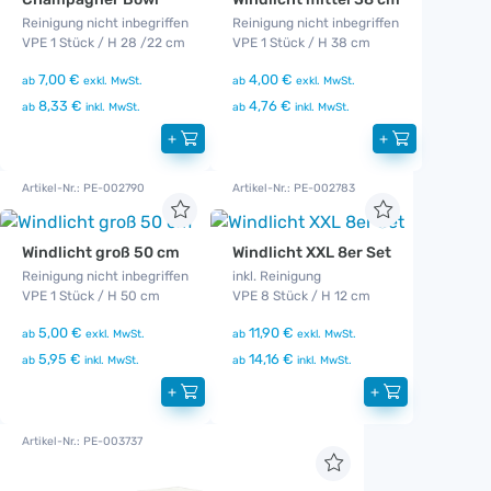
Reinigung nicht inbegriffen
Reinigung nicht inbegriffen
VPE 1 Stück / H 28 /22 cm
VPE 1 Stück / H 38 cm
7,00 €
4,00 €
ab
exkl. MwSt.
ab
exkl. MwSt.
8,33 €
4,76 €
ab
inkl. MwSt.
ab
inkl. MwSt.
+
+
Artikel-Nr.: PE-002790
Artikel-Nr.: PE-002783
Windlicht groß 50 cm
Windlicht XXL 8er Set
Reinigung nicht inbegriffen
inkl. Reinigung
VPE 1 Stück / H 50 cm
VPE 8 Stück / H 12 cm
5,00 €
11,90 €
ab
exkl. MwSt.
ab
exkl. MwSt.
5,95 €
14,16 €
ab
inkl. MwSt.
ab
inkl. MwSt.
+
+
Artikel-Nr.: PE-003737