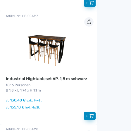
+
Artikel-Nr.: PE-004317
Industrial Hightableset 6P. 1,8 m schwarz
für 6 Personen
B 1,8 x L 1,74 x H 1,1 m
130,40 €
ab
exkl. MwSt.
155,18 €
ab
inkl. MwSt.
+
Artikel-Nr.: PE-004318