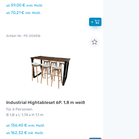
59,00 €
ab
exkl. MwSt.
70,21 €
ab
inkl. MwSt.
+
Artikel-Nr.: PE-004316
Industrial Hightableset 6P. 1,8 m weiß
für 6 Personen
B 1,8 x L 1,74 x H 1,1 m
136,40 €
ab
exkl. MwSt.
162,32 €
ab
inkl. MwSt.