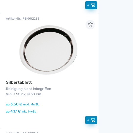
+
Artikel-Nr.: PE-002233
Silbertablett
Reinigung nicht inbegriffen
VPE 1 Stück, Ø 38 cm
3,50 €
ab
exkl. MwSt.
4,17 €
ab
inkl. MwSt.
+