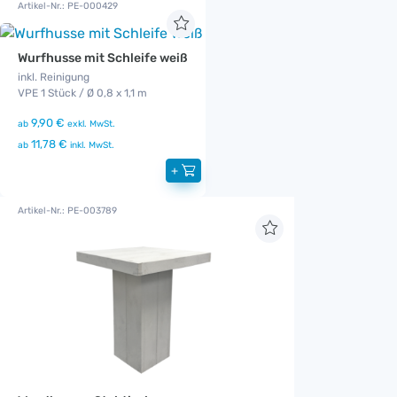
Artikel-Nr.: PE-000429
Wurfhusse mit Schleife weiß
inkl. Reinigung
VPE 1 Stück / Ø 0,8 x 1,1 m
9,90 €
ab
exkl. MwSt.
11,78 €
ab
inkl. MwSt.
+
Artikel-Nr.: PE-003789