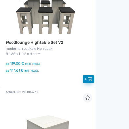
Woodlounge Hightable Set V2
moderne, rustikale Holzoptik
B 1,68 x L 1,2 x H 1,1 m
119,00 €
ab
exkl. MwSt.
141,61 €
ab
inkl. MwSt.
+
Artikel-Nr.: PE-003778