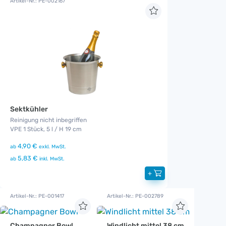
Artikel-Nr.: PE-002167
Sektkühler
Reinigung nicht inbegriffen
VPE 1 Stück, 5 l / H 19 cm
4,90 €
ab
exkl. MwSt.
5,83 €
ab
inkl. MwSt.
+
Artikel-Nr.: PE-001417
Artikel-Nr.: PE-002789
Champagner Bowl
Windlicht mittel 38 cm