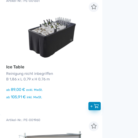
Artikel-Nr.: PE-001351
Ice Table
Reinigung nicht inbegriffen
B 1,86 x L 0,79 x H 0,76 m
89,00 €
ab
exkl. MwSt.
105,91 €
ab
inkl. MwSt.
+
Artikel-Nr.: PE-001960