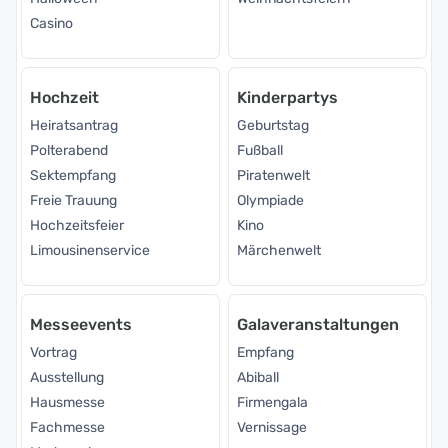
Casino
Hochzeit
Kinderpartys
Heiratsantrag
Geburtstag
Polterabend
Fußball
Sektempfang
Piratenwelt
Freie Trauung
Olympiade
Hochzeitsfeier
Kino
Limousinenservice
Märchenwelt
Messeevents
Galaveranstaltungen
Vortrag
Empfang
Ausstellung
Abiball
Hausmesse
Firmengala
Fachmesse
Vernissage