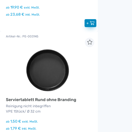
19,90 €
ab
exkl. MwSt.
23,68 €
ab
inkl. MwSt.
+
Artikel-Nr.: PE-003145
Serviertablett Rund ohne Branding
Reinigung nicht inbegriffen
VPE 1Stück/ Ø 32 cm
1,50 €
ab
exkl. MwSt.
1,79 €
ab
inkl. MwSt.