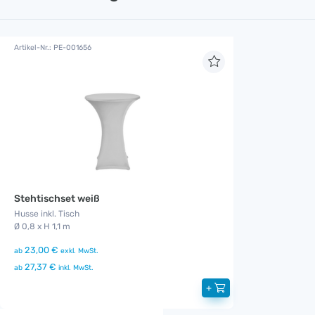
Artikel-Nr.: PE-001656
Stehtischset weiß
Husse inkl. Tisch
Ø 0,8 x H 1,1 m
23,00 €
ab
exkl. MwSt.
27,37 €
ab
inkl. MwSt.
+