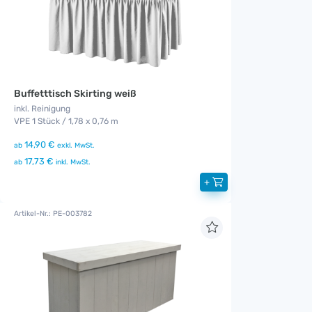
Buffetttisch Skirting weiß
inkl. Reinigung
VPE 1 Stück / 1,78 x 0,76 m
14,90 €
ab
exkl. MwSt.
17,73 €
ab
inkl. MwSt.
+
Artikel-Nr.: PE-003782