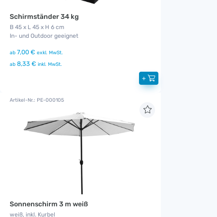
Schirmständer 34 kg
B 45 x L 45 x H 6 cm
In- und Outdoor geeignet
7,00 €
ab
exkl. MwSt.
8,33 €
ab
inkl. MwSt.
+
Artikel-Nr.: PE-000105
Sonnenschirm 3 m weiß
weiß, inkl. Kurbel