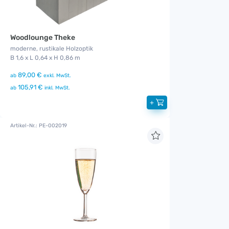
Woodlounge Theke
moderne, rustikale Holzoptik
B 1,6 x L 0,64 x H 0,86 m
89,00 €
ab
exkl. MwSt.
105,91 €
ab
inkl. MwSt.
+
Artikel-Nr.: PE-002019