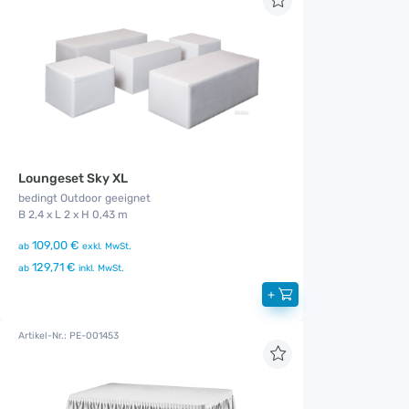
Loungeset Sky XL
bedingt Outdoor geeignet
B 2,4 x L 2 x H 0,43 m
109,00 €
ab
exkl. MwSt.
129,71 €
ab
inkl. MwSt.
+
Artikel-Nr.: PE-001453