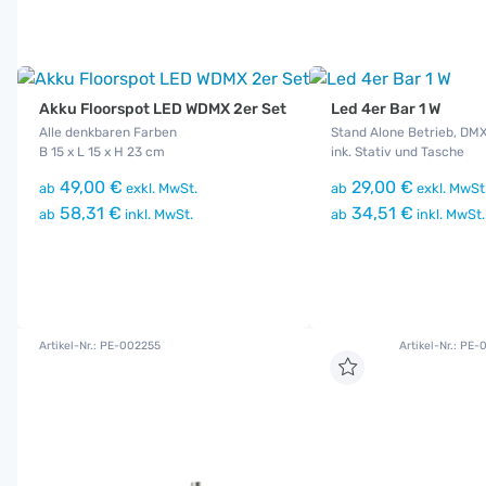
Akku Floorspot LED WDMX 2er Set
Led 4er Bar 1 W
Alle denkbaren Farben
Stand Alone Betrieb, DM
B 15 x L 15 x H 23 cm
ink. Stativ und Tasche
49,00 €
29,00 €
ab
exkl. MwSt.
ab
exkl. MwSt
58,31 €
34,51 €
ab
inkl. MwSt.
ab
inkl. MwSt.
Artikel-Nr.: PE-002255
Artikel-Nr.: PE