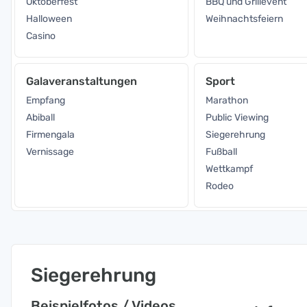
Oktoberfest
BBQ und Grillevent
Halloween
Weihnachtsfeiern
Casino
Galaveranstaltungen
Sport
Empfang
Marathon
Abiball
Public Viewing
Firmengala
Siegerehrung
Vernissage
Fußball
Wettkampf
Rodeo
Siegerehrung
Beispielfotos / Videos