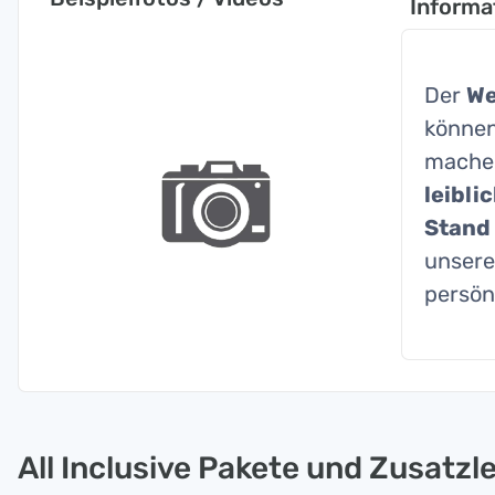
Informa
Der
We
können
machen
leibli
Stand
unsere
persön
All Inclusive Pakete und Zusatzl