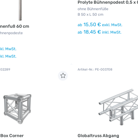
Prolyte Bühnenpodest 0,5 x 
ohne Bühnenfüße
B 50 x L 50 cm
15,50 €
ab
exkl. MwSt.
hnenfuß 60 cm
18,45 €
ab
inkl. MwSt.
Bühnenpodeste
kl. MwSt.
kl. MwSt.
-002289
Artikel-Nr.: PE-003708
 Box Corner
Globaltruss Abgang