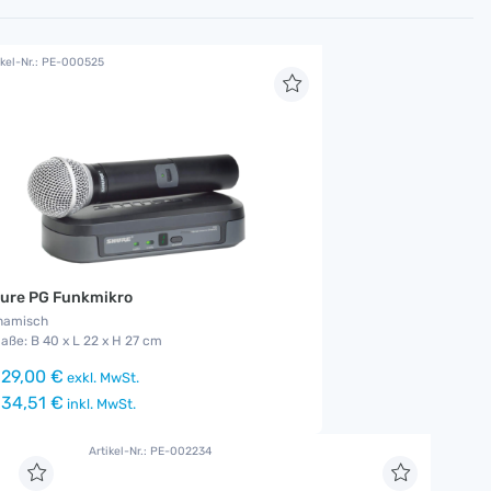
ikel-Nr.: PE-000525
ure PG Funkmikro
namisch
aße: B 40 x L 22 x H 27 cm
29,00 €
exkl. MwSt.
34,51 €
inkl. MwSt.
Artikel-Nr.: PE-002234