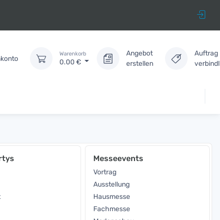
Angebot
Auftrag
Warenkorb
konto
0.00
€
erstellen
verbind
rtys
Messeevents
Vortrag
Ausstellung
t
Hausmesse
Fachmesse