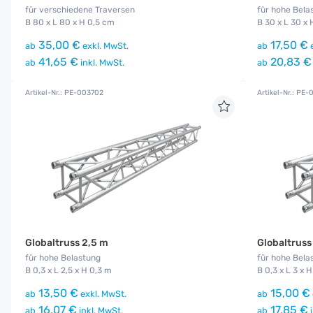
für verschiedene Traversen
für hohe Bela
B 80 x L 80 x H 0,5 cm
B 30 x L 30 x
35,00 €
17,50 €
ab
exkl. MwSt.
ab
e
41,65 €
20,83 €
ab
inkl. MwSt.
ab
Artikel-Nr.: PE-003702
Artikel-Nr.: PE
Globaltruss 2,5 m
Globaltruss
für hohe Belastung
für hohe Bela
B 0,3 x L 2,5 x H 0,3 m
B 0,3 x L 3 x 
13,50 €
15,00 €
ab
exkl. MwSt.
ab
16,07 €
17,85 €
ab
inkl. MwSt.
ab
i