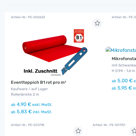
Artikel-Nr.: PE-002632
Artikel-Nr.: PE
Mikrofonst
mit Schwenk
H 0,94 - 1,6 m
5,00 €
ab
e
Eventteppich B1 rot pro m²
5,95 €
ab
in
Kaufware / auf Lager
Rollenbreite 2 m
4,90 €
ab
exkl. MwSt.
5,83 €
ab
inkl. MwSt.
Artikel-Nr.: PE-003718
Artikel-Nr.: PE-001751