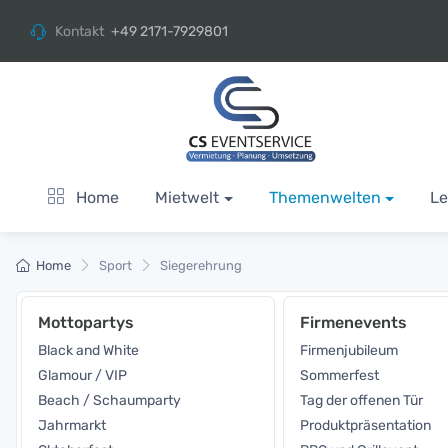
Kontakt
+49 2171-7929801
Home
Mietwelt
Themenwelten
Le
Home
Sport
Siegerehrung
Mottopartys
Firmenevents
Black and White
Firmenjubileum
Glamour / VIP
Sommerfest
Beach / Schaumparty
Tag der offenen Tür
Jahrmarkt
Produktpräsentation