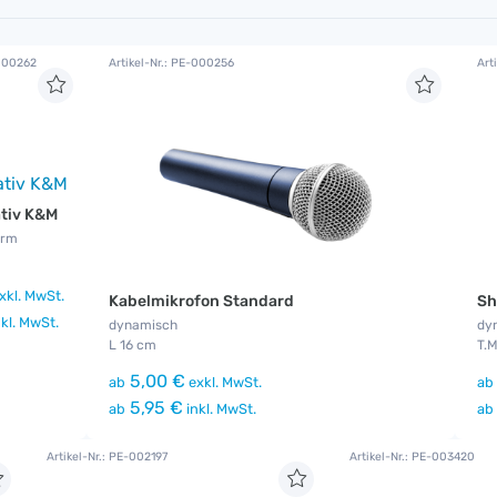
-000262
Artikel-Nr.: PE-000256
Art
ativ K&M
arm
xkl. MwSt.
Kabelmikrofon Standard
Sh
kl. MwSt.
dynamisch
dy
L 16 cm
T.M
5,00 €
ab
exkl. MwSt.
ab
5,95 €
ab
inkl. MwSt.
ab
Artikel-Nr.: PE-002197
Artikel-Nr.: PE-003420