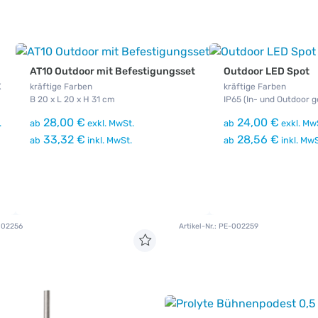
AT10 Outdoor mit Befestigungsset
Outdoor LED Spot
X
kräftige Farben
kräftige Farben
B 20 x L 20 x H 31 cm
IP65 (In- und Outdoor 
28,00 €
24,00 €
.
ab
exkl. MwSt.
ab
exkl. Mw
33,32 €
28,56 €
ab
inkl. MwSt.
ab
inkl. MwS
-002256
Artikel-Nr.: PE-002259