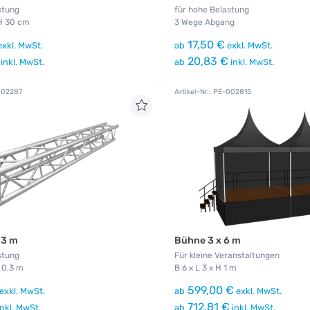
stung
für hohe Belastung
 H 30 cm
3 Wege Abgang
17,50 €
xkl. MwSt.
ab
exkl. MwSt.
20,83 €
inkl. MwSt.
ab
inkl. MwSt.
-002287
Artikel-Nr.: PE-002815
 3 m
Bühne 3 x 6 m
stung
Für kleine Veranstaltungen
H 0,3 m
B 6 x L 3 x H 1 m
599,00 €
exkl. MwSt.
ab
exkl. MwSt.
712,81 €
nkl. MwSt.
ab
inkl. MwSt.