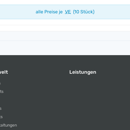
alle Preise je
VE
(10 Stück)
elt
Leistungen
s
ts
s
ts
taltungen