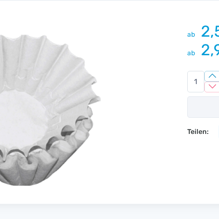
2,
ab
2,
ab
Teilen: