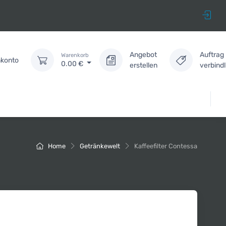
Angebot
Auftrag
Warenkorb
konto
0.00
€
erstellen
verbind
Home
Getränkewelt
Kaffeefilter Contessa