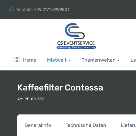
Kontakt
+49 2171-7929801
Home
Mietwelt
Themenwelten
Le
Kaffeefilter Contessa
Art. PE-001359
General
Info
Technische Daten
Liefe