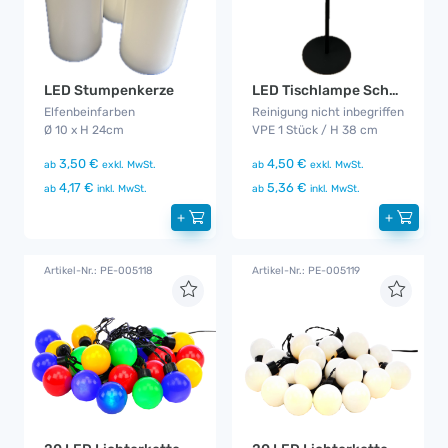
LED Stumpenkerze
LED Tischlampe Schwarz Akku
Elfenbeinfarben
Reinigung nicht inbegriffen
Ø 10 x H 24cm
VPE 1 Stück / H 38 cm
3,50 €
4,50 €
ab
exkl. MwSt.
ab
exkl. MwSt.
4,17 €
5,36 €
ab
inkl. MwSt.
ab
inkl. MwSt.
+
+
Artikel-Nr.: PE-005118
Artikel-Nr.: PE-005119