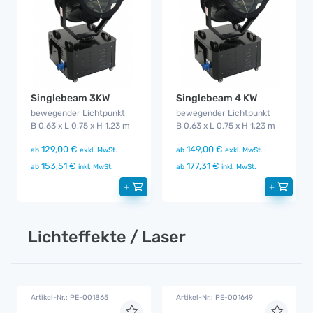
Singlebeam 3KW
Singlebeam 4 KW
bewegender Lichtpunkt
bewegender Lichtpunkt
B 0,63 x L 0,75 x H 1,23 m
B 0,63 x L 0,75 x H 1,23 m
129,00 €
149,00 €
ab
exkl. MwSt.
ab
exkl. MwSt.
153,51 €
177,31 €
ab
inkl. MwSt.
ab
inkl. MwSt.
+
+
Lichteffekte / Laser
Artikel-Nr.: PE-001865
Artikel-Nr.: PE-001649