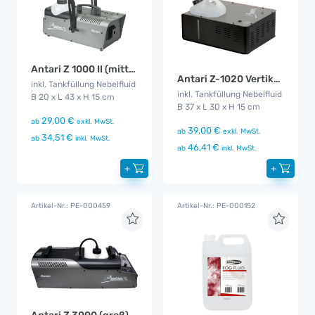
Antari Z 1000 II (mittel)
Antari Z-1020 Vertikal Fog Jet
inkl. Tankfüllung Nebelfluid
inkl. Tankfüllung Nebelfluid
B 20 x L 43 x H 15 cm
B 37 x L 30 x H 15 cm
29,00 €
ab
exkl. MwSt.
39,00 €
ab
exkl. MwSt.
34,51 €
ab
inkl. MwSt.
46,41 €
ab
inkl. MwSt.
+
+
Artikel-Nr.: PE-000459
Artikel-Nr.: PE-000152