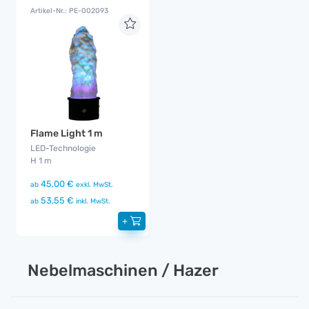
Artikel-Nr.: PE-002093
Flame Light 1 m
LED-Technologie
H 1 m
45,00 €
ab
exkl. MwSt.
53,55 €
ab
inkl. MwSt.
+
Nebelmaschinen / Hazer