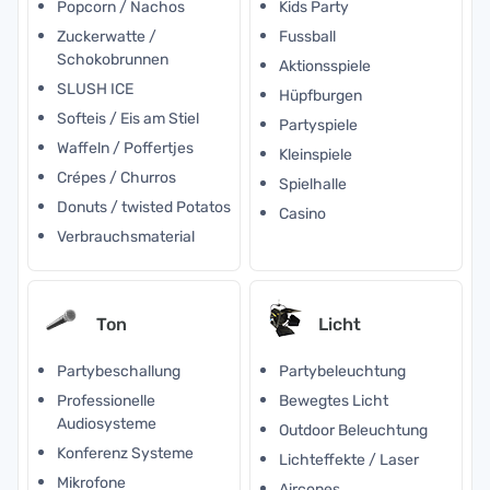
Popcorn / Nachos
Kids Party
Zuckerwatte /
Fussball
Schokobrunnen
Aktionsspiele
SLUSH ICE
Hüpfburgen
Softeis / Eis am Stiel
Partyspiele
Waffeln / Poffertjes
Kleinspiele
Crépes / Churros
Spielhalle
Donuts / twisted Potatos
Casino
Verbrauchsmaterial
Ton
Licht
Partybeschallung
Partybeleuchtung
Professionelle
Bewegtes Licht
Audiosysteme
Outdoor Beleuchtung
Konferenz Systeme
Lichteffekte / Laser
Mikrofone
Aircones