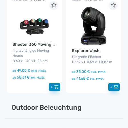
Shooter 360 Movinglight
Explorer Wash
4 unabhängige Moving
Heads
für große Flächen
B 60 x L 40 x H 28 cm
B 1,12 x L 0,59 x H 0,83 m
49,00 €
ab
exkl. MwSt.
35,00 €
ab
exkl. MwSt.
58,31 €
ab
inkl. MwSt.
41,65 €
ab
inkl. MwSt.
+
+
Outdoor Beleuchtung