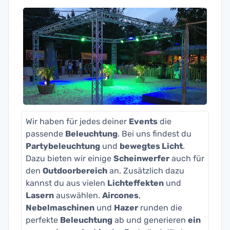
Wir haben für jedes deiner
Events
die
passende
Beleuchtung
. Bei uns findest du
Partybeleuchtung
und
bewegtes Licht
.
Dazu bieten wir einige
Scheinwerfer
auch für
den
Outdoorbereich
an. Zusätzlich dazu
kannst du aus vielen
Lichteffekten
und
Lasern
auswählen.
Aircones
,
Nebelmaschinen
und
Hazer
runden die
perfekte
Beleuchtung
ab und generieren
ein