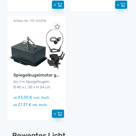
+
+
Artikel-Nr.: PE-003113
Spiegelkugelmotor groß
bis 1 m Spiegelkugeln
B 40 x L 30 x H 24 cm
23,00 €
ab
exkl. MwSt.
27,37 €
ab
inkl. MwSt.
+
Bewegtes Licht