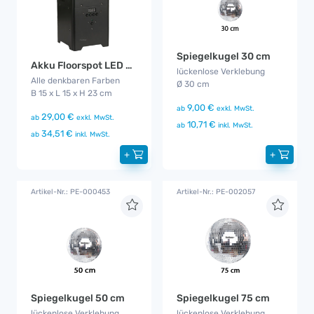
Spiegelkugel 30 cm
Akku Floorspot LED WDMX
lückenlose Verklebung
Alle denkbaren Farben
Ø 30 cm
B 15 x L 15 x H 23 cm
9,00 €
ab
exkl. MwSt.
29,00 €
ab
exkl. MwSt.
10,71 €
ab
inkl. MwSt.
34,51 €
ab
inkl. MwSt.
+
+
Artikel-Nr.: PE-000453
Artikel-Nr.: PE-002057
Spiegelkugel 50 cm
Spiegelkugel 75 cm
lückenlose Verklebung
lückenlose Verklebung