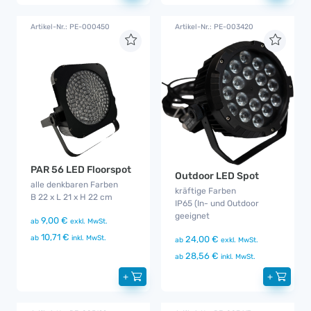
Artikel-Nr.: PE-000450
Artikel-Nr.: PE-003420
PAR 56 LED Floorspot
Outdoor LED Spot
alle denkbaren Farben
kräftige Farben
B 22 x L 21 x H 22 cm
IP65 (In- und Outdoor
geeignet
9,00 €
ab
exkl. MwSt.
10,71 €
ab
inkl. MwSt.
24,00 €
ab
exkl. MwSt.
28,56 €
ab
inkl. MwSt.
+
+