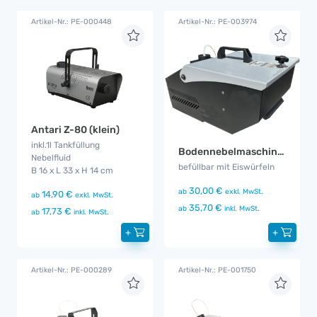
Artikel-Nr.: PE-000448
Artikel-Nr.: PE-003974
Antari Z-80 (klein)
inkl.1l Tankfüllung
Bodennebelmaschine Foggy CS
Nebelfluid
befüllbar mit Eiswürfeln
B 16 x L 33 x H 14 cm
30,00 €
ab
exkl. MwSt.
14,90 €
ab
exkl. MwSt.
35,70 €
ab
inkl. MwSt.
17,73 €
ab
inkl. MwSt.
+
+
Artikel-Nr.: PE-000289
Artikel-Nr.: PE-001750