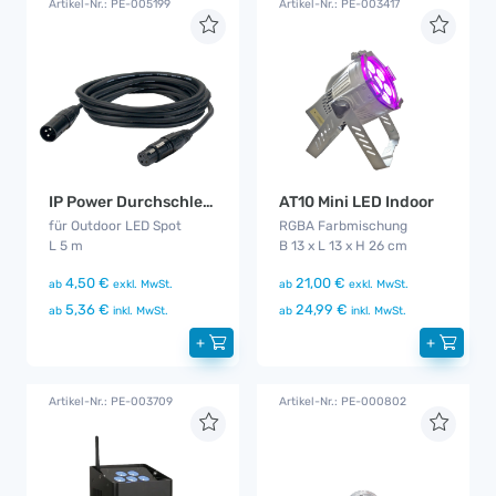
Artikel-Nr.: PE-005199
Artikel-Nr.: PE-003417
IP Power Durchschleifkabel 5 m
AT10 Mini LED Indoor
für Outdoor LED Spot
RGBA Farbmischung
L 5 m
B 13 x L 13 x H 26 cm
4,50 €
21,00 €
ab
exkl. MwSt.
ab
exkl. MwSt.
5,36 €
24,99 €
ab
inkl. MwSt.
ab
inkl. MwSt.
+
+
Artikel-Nr.: PE-003709
Artikel-Nr.: PE-000802