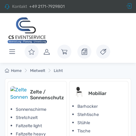
Kontakt
+49 2171-7929801
Home
Mietwelt
Licht
Zelte /
Mobiliar
Sonnenschutz
Barhocker
Sonnenschirme
Stehtische
Stretchzelt
Stühle
Faltzelte light
Tische
Faltzelte heavy