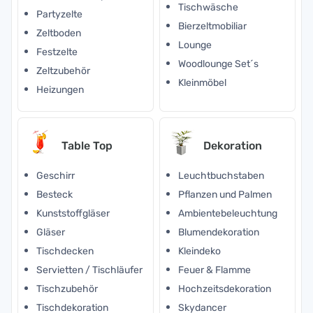
Tischwäsche
Partyzelte
Bierzeltmobiliar
Zeltboden
Lounge
Festzelte
Woodlounge Set´s
Zeltzubehör
Kleinmöbel
Heizungen
Table Top
Dekoration
Geschirr
Leuchtbuchstaben
Besteck
Pflanzen und Palmen
Kunststoffgläser
Ambientebeleuchtung
Gläser
Blumendekoration
Tischdecken
Kleindeko
Servietten / Tischläufer
Feuer & Flamme
Tischzubehör
Hochzeitsdekoration
Tischdekoration
Skydancer