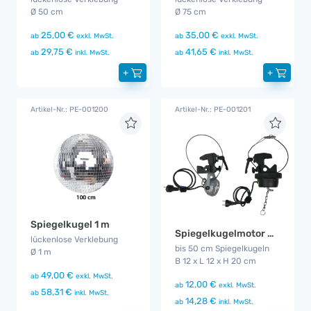
Ø 50 cm
Ø 75 cm
25,00 €
35,00 €
ab
exkl. MwSt.
ab
exkl. MwSt.
29,75 €
41,65 €
ab
inkl. MwSt.
ab
inkl. MwSt.
+
+
Artikel-Nr.: PE-001200
Artikel-Nr.: PE-001201
Spiegelkugel 1 m
Spiegelkugelmotor mit Lampe klein
lückenlose Verklebung
bis 50 cm Spiegelkugeln
Ø 1 m
B 12 x L 12 x H 20 cm
49,00 €
ab
exkl. MwSt.
12,00 €
ab
exkl. MwSt.
58,31 €
ab
inkl. MwSt.
14,28 €
ab
inkl. MwSt.