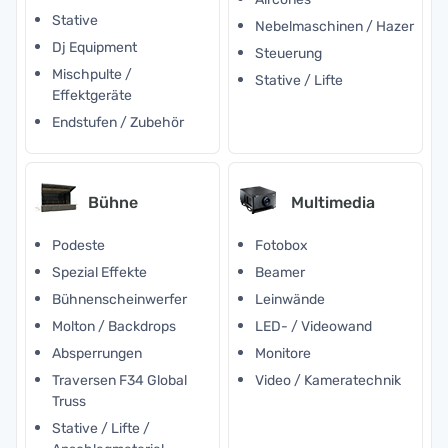
Stative
Nebelmaschinen / Hazer
Dj Equipment
Steuerung
Mischpulte /
Stative / Lifte
Effektgeräte
Endstufen / Zubehör
Bühne
Multimedia
Podeste
Fotobox
Spezial Effekte
Beamer
Bühnenscheinwerfer
Leinwände
Molton / Backdrops
LED- / Videowand
Absperrungen
Monitore
Traversen F34 Global
Video / Kameratechnik
Truss
Stative / Lifte /