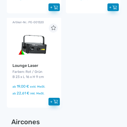
+
+
Artikel-Nr.: PE-001320
Lounge Laser
Farben: Rot / Grün
B 23 x L 16 x H 9 cm
19,00 €
ab
exkl. MwSt.
22,61 €
ab
inkl. MwSt.
+
Aircones