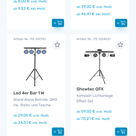
8,00 €
ab
exkl. MwSt.
39,00 €
ab
exkl. MwSt.
9,52 €
ab
inkl. MwSt.
46,41 €
ab
inkl. MwSt.
+
+
Artikel-Nr.: PE-001751
Artikel-Nr.: PE-004037
Showtec QFX
Led 4er Bar 1 W
Kompakt Lichtanlage
Stand Alone Betrieb, DMX
Effekt Set
ink. Stativ und Tasche
59,00 €
ab
exkl. MwSt.
29,00 €
ab
exkl. MwSt.
70,21 €
ab
inkl. MwSt.
34,51 €
ab
inkl. MwSt.
+
+