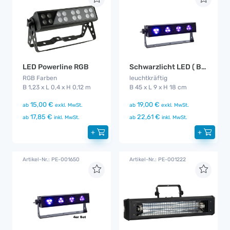
LED Powerline RGB
Schwarzlicht LED ( Blacklight - UV )
RGB Farben
leuchtkräftig
B 1,23 x L 0,4 x H 0,12 m
B 45 x L 9 x H 18 cm
15,00 €
19,00 €
ab
exkl. MwSt.
ab
exkl. MwSt.
17,85 €
22,61 €
ab
inkl. MwSt.
ab
inkl. MwSt.
+
+
Artikel-Nr.: PE-001650
Artikel-Nr.: PE-001222