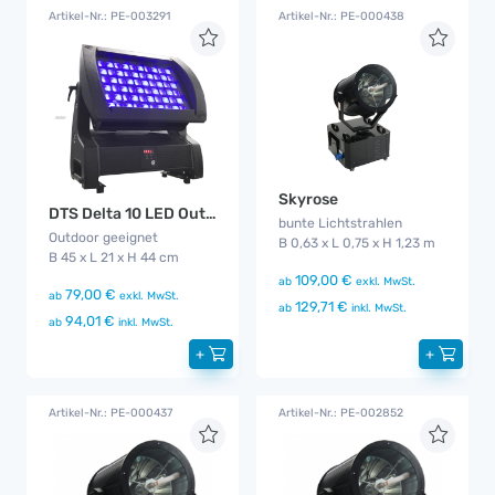
Artikel-Nr.: PE-003291
Artikel-Nr.: PE-000438
Skyrose
DTS Delta 10 LED Outdoor Funk
bunte Lichtstrahlen
Outdoor geeignet
B 0,63 x L 0,75 x H 1,23 m
B 45 x L 21 x H 44 cm
109,00 €
ab
exkl. MwSt.
79,00 €
ab
exkl. MwSt.
129,71 €
ab
inkl. MwSt.
94,01 €
ab
inkl. MwSt.
+
+
Artikel-Nr.: PE-000437
Artikel-Nr.: PE-002852