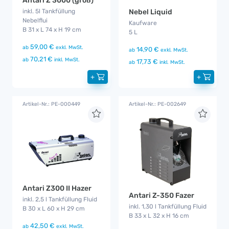
Antari Z 3000 (groß)
Nebel Liquid
inkl. 5l Tankfüllung
Nebelflui
Kaufware
B 31 x L 74 x H 19 cm
5 L
59,00 €
ab
exkl. MwSt.
14,90 €
ab
exkl. MwSt.
70,21 €
ab
inkl. MwSt.
17,73 €
ab
inkl. MwSt.
+
+
Artikel-Nr.: PE-000449
Artikel-Nr.: PE-002649
Antari Z300 II Hazer
Antari Z-350 Fazer
inkl. 2,5 l Tankfüllung Fluid
inkl. 1,30 l Tankfüllung Fluid
B 30 x L 60 x H 29 cm
B 33 x L 32 x H 16 cm
42,50 €
ab
exkl. MwSt.