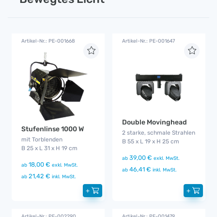
Artikel-Nr.: PE-001668
Artikel-Nr.: PE-001647
Double Movinghead
Stufenlinse 1000 W
2 starke, schmale Strahlen
mit Torblenden
B 55 x L 19 x H 25 cm
B 25 x L 31 x H 19 cm
39,00 €
ab
exkl. MwSt.
18,00 €
ab
exkl. MwSt.
46,41 €
ab
inkl. MwSt.
21,42 €
ab
inkl. MwSt.
+
+
Artikel-Nr.: PE-002290
Artikel-Nr.: PE-001479