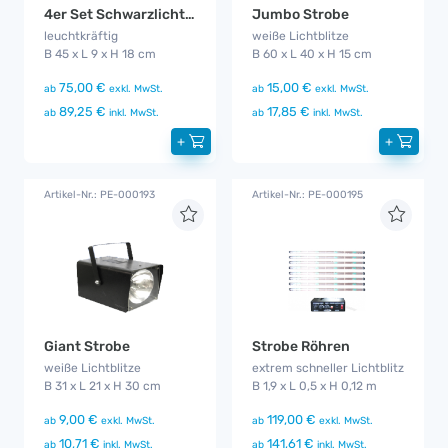
4er Set Schwarzlicht LED ( Blacklight - UV )
Jumbo Strobe
leuchtkräftig
weiße Lichtblitze
B 45 x L 9 x H 18 cm
B 60 x L 40 x H 15 cm
75,00 €
15,00 €
ab
exkl. MwSt.
ab
exkl. MwSt.
89,25 €
17,85 €
ab
inkl. MwSt.
ab
inkl. MwSt.
+
+
Artikel-Nr.: PE-000193
Artikel-Nr.: PE-000195
Giant Strobe
Strobe Röhren
weiße Lichtblitze
extrem schneller Lichtblitz
B 31 x L 21 x H 30 cm
B 1,9 x L 0,5 x H 0,12 m
9,00 €
119,00 €
ab
exkl. MwSt.
ab
exkl. MwSt.
10,71 €
141,61 €
ab
inkl. MwSt.
ab
inkl. MwSt.