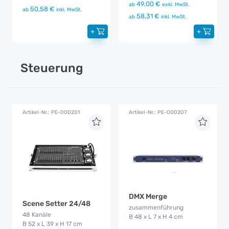
49,00 €
ab
exkl. MwSt.
50,58 €
ab
inkl. MwSt.
58,31 €
ab
inkl. MwSt.
+
+
Steuerung
Artikel-Nr.: PE-000201
Artikel-Nr.: PE-000207
DMX Merge
Scene Setter 24/48
zusammenführung
48 Kanäle
B 48 x L 7 x H 4 cm
B 52 x L 39 x H 17 cm