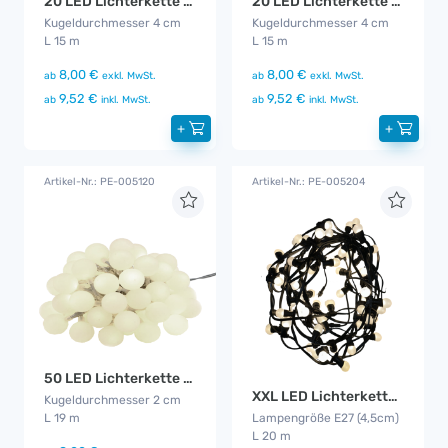
20 LED Lichterkette Bunt CS
20 LED Lichterkette warm - weiß
Kugeldurchmesser 4 cm
Kugeldurchmesser 4 cm
L 15 m
L 15 m
8,00 €
8,00 €
ab
exkl. MwSt.
ab
exkl. MwSt.
9,52 €
9,52 €
ab
inkl. MwSt.
ab
inkl. MwSt.
+
+
Artikel-Nr.: PE-005120
Artikel-Nr.: PE-005204
50 LED Lichterkette warm - weiß
XXL LED Lichterkette outdoor
Kugeldurchmesser 2 cm
L 19 m
Lampengröße E27 (4,5cm)
L 20 m