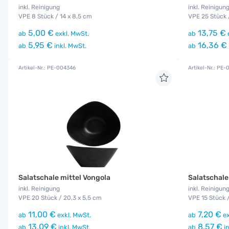
inkl. Reinigung
inkl. Reinigun
VPE 8 Stück / 14 x 8,5 cm
VPE 25 Stück 
5,00 €
13,75 €
ab
exkl. MwSt.
ab
5,95 €
16,36 €
ab
inkl. MwSt.
ab
Artikel-Nr.: PE-004346
Artikel-Nr.: PE
Salatschale mittel Vongola
Salatschale
inkl. Reinigung
inkl. Reinigun
VPE 20 Stück / 20,3 x 5,5 cm
VPE 15 Stück 
11,00 €
7,20 €
ab
exkl. MwSt.
ab
ex
13,09 €
8,57 €
ab
inkl. MwSt.
ab
in