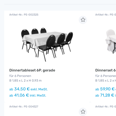
Artikel-Nr.: PE-002325
Artikel-Nr.: PE
Dinnertableset 6P. gerade
Dinnerset 6
für 6 Personen
für 6 Persone
B 1,85 x L 2 x H 0,93 m
B 1,85 x L 2 x
34,50 €
59,90 €
ab
exkl. MwSt.
ab
41,06 €
71,28 €
ab
inkl. MwSt.
ab
i
Artikel-Nr.: PE-004327
Artikel-Nr.: PE