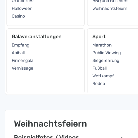
Oktoberfest
BBQ und Grillevent
Halloween
Weihnachtsfeiern
Casino
Galaveranstaltungen
Sport
Empfang
Marathon
Abiball
Public Viewing
Firmengala
Siegerehrung
Vernissage
Fußball
Wettkampf
Rodeo
Weihnachtsfeiern
Beispielfotos / Videos