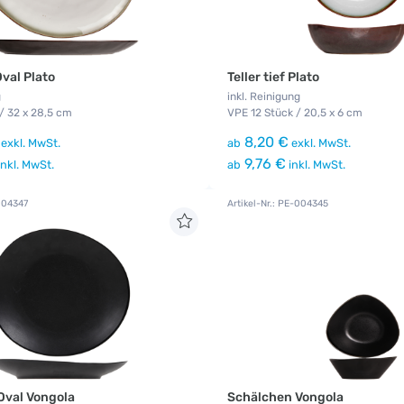
Oval Plato
Teller tief Plato
g
inkl. Reinigung
/ 32 x 28,5 cm
VPE 12 Stück / 20,5 x 6 cm
8,20 €
exkl. MwSt.
ab
exkl. MwSt.
9,76 €
nkl. MwSt.
ab
inkl. MwSt.
-004347
Artikel-Nr.: PE-004345
Oval Vongola
Schälchen Vongola