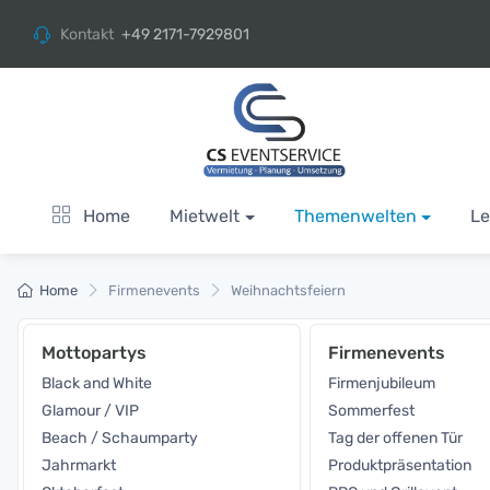
Kontakt
+49 2171-7929801
Home
Mietwelt
Themenwelten
Le
Home
Firmenevents
Weihnachtsfeiern
Mottopartys
Firmenevents
Black and White
Firmenjubileum
Glamour / VIP
Sommerfest
Beach / Schaumparty
Tag der offenen Tür
Jahrmarkt
Produktpräsentation