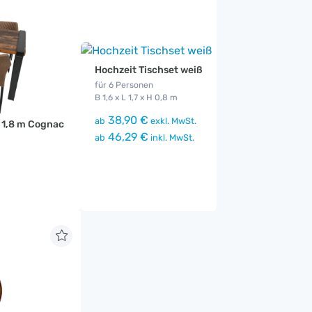
Hochzeit Tischset weiß
für 6 Personen
B 1,6 x L 1,7 x H 0,8 m
38,90 €
ab
exkl. MwSt.
. 1,8 m Cognac
46,29 €
ab
inkl. MwSt.