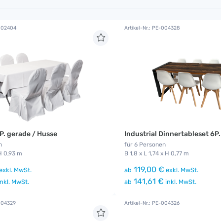
-002404
Artikel-Nr.: PE-004328
P. gerade / Husse
Industrial Dinnertableset 6P.
n
für 6 Personen
 H 0,93 m
B 1,8 x L 1,74 x H 0,77 m
119,00 €
exkl. MwSt.
ab
exkl. MwSt.
141,61 €
nkl. MwSt.
ab
inkl. MwSt.
-004329
Artikel-Nr.: PE-004326