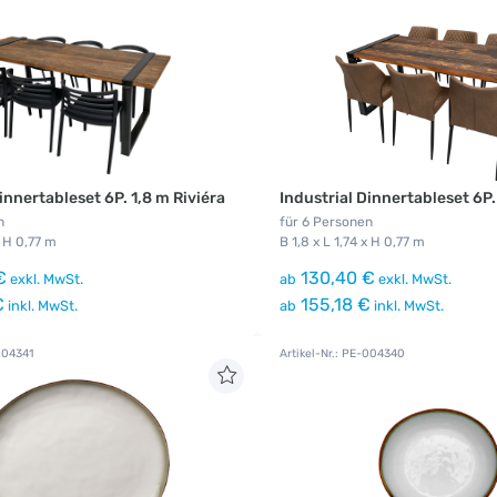
innertableset 6P. 1,8 m Riviéra
Industrial Dinnertableset 6P
n
für 6 Personen
x H 0,77 m
B 1,8 x L 1,74 x H 0,77 m
€
130,40 €
exkl. MwSt.
ab
exkl. MwSt.
€
155,18 €
inkl. MwSt.
ab
inkl. MwSt.
004341
Artikel-Nr.: PE-004340