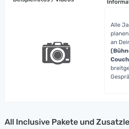
Informa
Alle J
planen
an Dei
(Bühne
Couchg
breitg
Gesprä
All Inclusive Pakete und Zusatzl