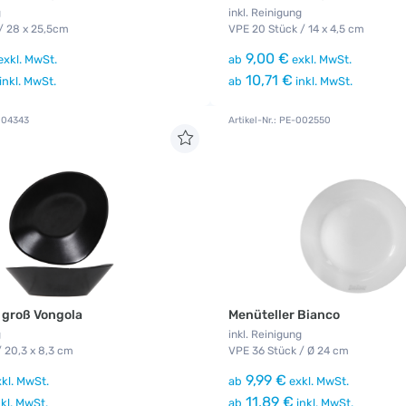
g
inkl. Reinigung
/ 28 x 25,5cm
VPE 20 Stück / 14 x 4,5 cm
9,00 €
exkl. MwSt.
ab
exkl. MwSt.
10,71 €
inkl. MwSt.
ab
inkl. MwSt.
-004343
Artikel-Nr.: PE-002550
 groß Vongola
Menüteller Bianco
g
inkl. Reinigung
/ 20,3 x 8,3 cm
VPE 36 Stück / Ø 24 cm
9,99 €
kl. MwSt.
ab
exkl. MwSt.
11,89 €
kl. MwSt.
ab
inkl. MwSt.