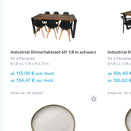
Industrial Dinnertableset 6P. 1,8 m schwarz
Industrial D
für 6 Personen
für 6 Persone
B 1,8 x L 1,74 x H 0,77 m
B 1,8 x L 1,74 
113,00 €
106,40 
ab
exkl. MwSt.
ab
134,47 €
126,62 
ab
inkl. MwSt.
ab
Artikel-Nr.: PE-004337
Artikel-Nr.: PE-