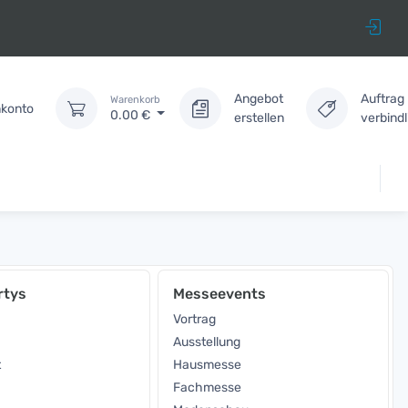
Angebot
Auftrag
Warenkorb
konto
0.00
€
erstellen
verbind
rtys
Messeevents
Vortrag
Ausstellung
t
Hausmesse
Fachmesse