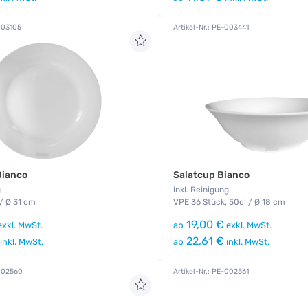
-003105
Artikel-Nr.: PE-003441
Bianco
Salatcup Bianco
g
inkl. Reinigung
/ Ø 31 cm
VPE 36 Stück, 50cl / Ø 18 cm
19,00 €
xkl. MwSt.
ab
exkl. MwSt.
22,61 €
inkl. MwSt.
ab
inkl. MwSt.
-002560
Artikel-Nr.: PE-002561