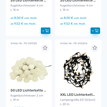
20 LED Lichterkette Bunt CS
20 LED Lichterkette warm - weiß
Kugeldurchmesser 4 cm
Kugeldurchmesser 4 cm
L 15 m
L 15 m
8,00 €
8,00 €
ab
exkl. MwSt.
ab
exkl. MwSt.
9,52 €
9,52 €
ab
inkl. MwSt.
ab
inkl. MwSt.
+
+
Artikel-Nr.: PE-005120
Artikel-Nr.: PE-005204
50 LED Lichterkette warm - weiß
XXL LED Lichterkette outdoor
Kugeldurchmesser 2 cm
L 19 m
Lampengröße E27 (4,5cm)
L 20 m