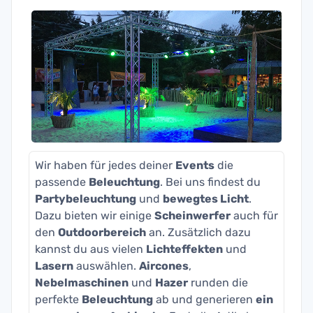
Wir haben für jedes deiner
Events
die
passende
Beleuchtung
. Bei uns findest du
Partybeleuchtung
und
bewegtes Licht
.
Dazu bieten wir einige
Scheinwerfer
auch für
den
Outdoorbereich
an. Zusätzlich dazu
kannst du aus vielen
Lichteffekten
und
Lasern
auswählen.
Aircones
,
Nebelmaschinen
und
Hazer
runden die
perfekte
Beleuchtung
ab und generieren
ein