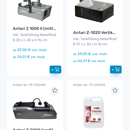
Antari Z 1000 II (mittel)
Antari Z-1020 Vertikal Fog Jet
inkl. Tankfüllung Nebelfluid
inkl. Tankfüllung Nebelfluid
B 20 x L 43 x H 15 cm
B 37 x L 30 x H 15 cm
29,00 €
ab
exkl. MwSt.
39,00 €
ab
exkl. MwSt.
34,51 €
ab
inkl. MwSt.
46,41 €
ab
inkl. MwSt.
+
+
Artikel-Nr.: PE-000459
Artikel-Nr.: PE-000152