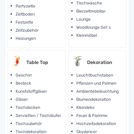
Tischwäsche
Partyzelte
Bierzeltmobiliar
Zeltboden
Lounge
Festzelte
Woodlounge Set´s
Zeltzubehör
Kleinmöbel
Heizungen
Table Top
Dekoration
Geschirr
Leuchtbuchstaben
Besteck
Pflanzen und Palmen
Kunststoffgläser
Ambientebeleuchtung
Gläser
Blumendekoration
Tischdecken
Kleindeko
Servietten / Tischläufer
Feuer & Flamme
Tischzubehör
Hochzeitsdekoration
Tischdekoration
Skydancer