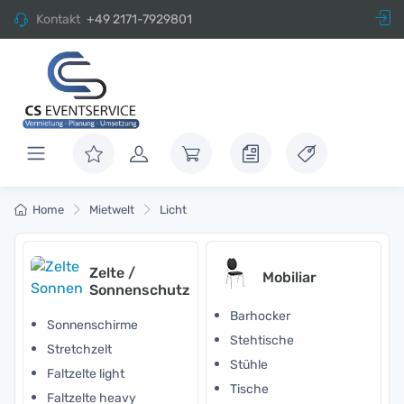
Kontakt
+49 2171-7929801
Home
Mietwelt
Licht
Zelte /
Mobiliar
Sonnenschutz
Barhocker
Sonnenschirme
Stehtische
Stretchzelt
Stühle
Faltzelte light
Tische
Faltzelte heavy