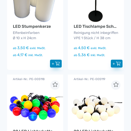
LED Stumpenkerze
LED Tischlampe Schwarz Akku
Elfenbeinfarben
Reinigung nicht inbegriffen
Ø 10 x H 24cm
VPE 1 Stück / H 38 cm
3,50 €
4,50 €
ab
exkl. MwSt.
ab
exkl. MwSt.
4,17 €
5,36 €
ab
inkl. MwSt.
ab
inkl. MwSt.
+
+
Artikel-Nr.: PE-005118
Artikel-Nr.: PE-005119