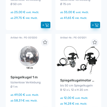
Ø 50 cm
Ø 75 cm
25,00 €
35,00 €
ab
exkl. MwSt.
ab
exkl. MwSt.
29,75 €
41,65 €
ab
inkl. MwSt.
ab
inkl. MwSt.
+
+
Artikel-Nr.: PE-001200
Artikel-Nr.: PE-001201
Spiegelkugel 1 m
Spiegelkugelmotor mit Lampe klein
lückenlose Verklebung
bis 50 cm Spiegelkugeln
Ø 1 m
B 12 x L 12 x H 20 cm
49,00 €
ab
exkl. MwSt.
12,00 €
ab
exkl. MwSt.
58,31 €
ab
inkl. MwSt.
14,28 €
ab
inkl. MwSt.