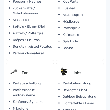
Popcorn / Nachos
Kids Party
Zuckerwatte /
Fussball
Schokobrunnen
Aktionsspiele
SLUSH ICE
Hüpfburgen
Softeis / Eis am Stiel
Partyspiele
Waffeln / Poffertjes
Kleinspiele
Crépes / Churros
Spielhalle
Donuts / twisted Potatos
Casino
Verbrauchsmaterial
Ton
Licht
Partybeschallung
Partybeleuchtung
Professionelle
Bewegtes Licht
Audiosysteme
Outdoor Beleuchtung
Konferenz Systeme
Lichteffekte / Laser
Mikrofone
Aircones