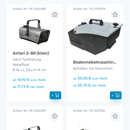
Artikel-Nr.: PE-000448
Artikel-Nr.: PE-003974
Antari Z-80 (klein)
inkl.1l Tankfüllung
Bodennebelmaschine Foggy CS
Nebelfluid
befüllbar mit Eiswürfeln
B 16 x L 33 x H 14 cm
30,00 €
ab
exkl. MwSt.
14,90 €
ab
exkl. MwSt.
35,70 €
ab
inkl. MwSt.
17,73 €
ab
inkl. MwSt.
+
+
Artikel-Nr.: PE-000289
Artikel-Nr.: PE-001750