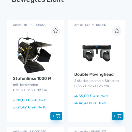
Artikel-Nr.: PE-001668
Artikel-Nr.: PE-001647
Double Movinghead
Stufenlinse 1000 W
2 starke, schmale Strahlen
mit Torblenden
B 55 x L 19 x H 25 cm
B 25 x L 31 x H 19 cm
39,00 €
ab
exkl. MwSt.
18,00 €
ab
exkl. MwSt.
46,41 €
ab
inkl. MwSt.
21,42 €
ab
inkl. MwSt.
+
+
Artikel-Nr.: PE-002290
Artikel-Nr.: PE-001479