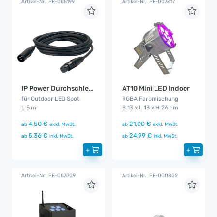
Artikel-Nr.: PE-005199
Artikel-Nr.: PE-003417
IP Power Durchschleifkabel 5 m
AT10 Mini LED Indoor
für Outdoor LED Spot
RGBA Farbmischung
L 5 m
B 13 x L 13 x H 26 cm
4,50 €
21,00 €
ab
exkl. MwSt.
ab
exkl. MwSt.
5,36 €
24,99 €
ab
inkl. MwSt.
ab
inkl. MwSt.
+
+
Artikel-Nr.: PE-003709
Artikel-Nr.: PE-000802