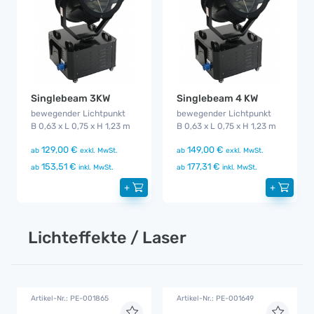
Singlebeam 3KW
Singlebeam 4 KW
bewegender Lichtpunkt
bewegender Lichtpunkt
B 0,63 x L 0,75 x H 1,23 m
B 0,63 x L 0,75 x H 1,23 m
129,00 €
149,00 €
ab
exkl. MwSt.
ab
exkl. MwSt.
153,51 €
177,31 €
ab
inkl. MwSt.
ab
inkl. MwSt.
+
+
Lichteffekte / Laser
Artikel-Nr.: PE-001865
Artikel-Nr.: PE-001649