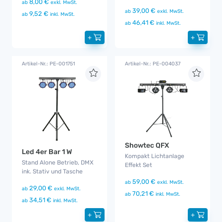
8,00 €
ab
exkl. MwSt.
39,00 €
ab
exkl. MwSt.
9,52 €
ab
inkl. MwSt.
46,41 €
ab
inkl. MwSt.
+
+
Artikel-Nr.: PE-001751
Artikel-Nr.: PE-004037
Showtec QFX
Led 4er Bar 1 W
Kompakt Lichtanlage
Stand Alone Betrieb, DMX
Effekt Set
ink. Stativ und Tasche
59,00 €
ab
exkl. MwSt.
29,00 €
ab
exkl. MwSt.
70,21 €
ab
inkl. MwSt.
34,51 €
ab
inkl. MwSt.
+
+