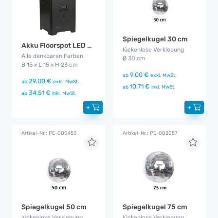
Spiegelkugel 30 cm
Akku Floorspot LED WDMX
lückenlose Verklebung
Alle denkbaren Farben
Ø 30 cm
B 15 x L 15 x H 23 cm
9,00 €
ab
exkl. MwSt.
29,00 €
ab
exkl. MwSt.
10,71 €
ab
inkl. MwSt.
34,51 €
ab
inkl. MwSt.
+
+
Artikel-Nr.: PE-000453
Artikel-Nr.: PE-002057
Spiegelkugel 50 cm
Spiegelkugel 75 cm
lückenlose Verklebung
lückenlose Verklebung