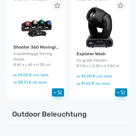
Shooter 360 Movinglight
Explorer Wash
4 unabhängige Moving
Heads
für große Flächen
B 60 x L 40 x H 28 cm
B 1,12 x L 0,59 x H 0,83 m
49,00 €
ab
exkl. MwSt.
35,00 €
ab
exkl. MwSt.
58,31 €
ab
inkl. MwSt.
41,65 €
ab
inkl. MwSt.
+
+
Outdoor Beleuchtung