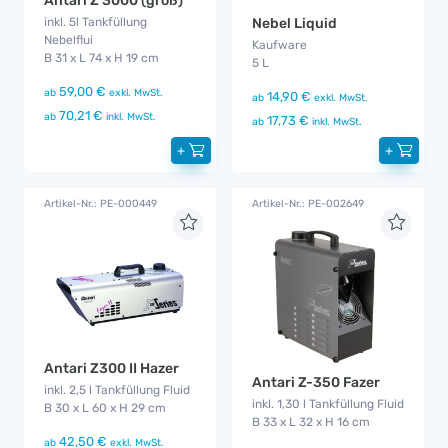
Antari Z 3000 (groß)
Nebel Liquid
inkl. 5l Tankfüllung
Nebelflui
Kaufware
B 31 x L 74 x H 19 cm
5 L
59,00 €
ab
exkl. MwSt.
14,90 €
ab
exkl. MwSt.
70,21 €
ab
inkl. MwSt.
17,73 €
ab
inkl. MwSt.
+
+
Artikel-Nr.: PE-000449
Artikel-Nr.: PE-002649
Antari Z300 II Hazer
Antari Z-350 Fazer
inkl. 2,5 l Tankfüllung Fluid
inkl. 1,30 l Tankfüllung Fluid
B 30 x L 60 x H 29 cm
B 33 x L 32 x H 16 cm
42,50 €
ab
exkl. MwSt.