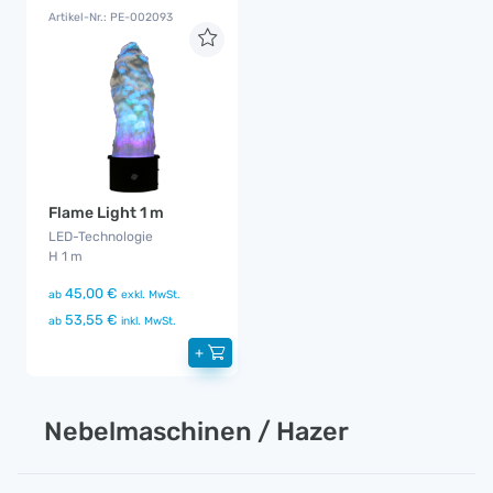
Artikel-Nr.: PE-002093
Flame Light 1 m
LED-Technologie
H 1 m
45,00 €
ab
exkl. MwSt.
53,55 €
ab
inkl. MwSt.
+
Nebelmaschinen / Hazer