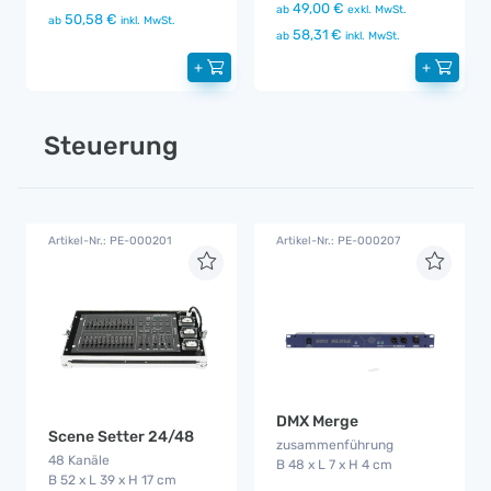
49,00 €
ab
exkl. MwSt.
50,58 €
ab
inkl. MwSt.
58,31 €
ab
inkl. MwSt.
+
+
Steuerung
Artikel-Nr.: PE-000201
Artikel-Nr.: PE-000207
DMX Merge
Scene Setter 24/48
zusammenführung
48 Kanäle
B 48 x L 7 x H 4 cm
B 52 x L 39 x H 17 cm