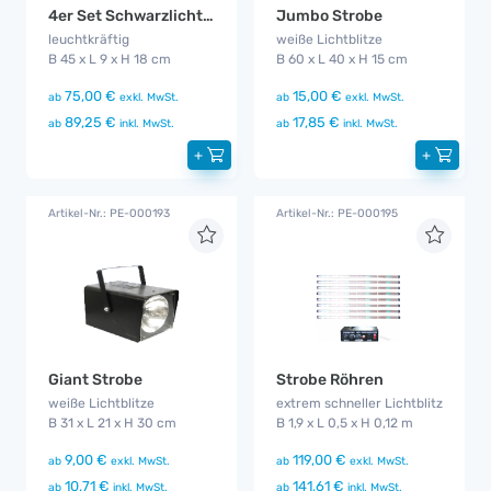
4er Set Schwarzlicht LED ( Blacklight - UV )
Jumbo Strobe
leuchtkräftig
weiße Lichtblitze
B 45 x L 9 x H 18 cm
B 60 x L 40 x H 15 cm
75,00 €
15,00 €
ab
exkl. MwSt.
ab
exkl. MwSt.
89,25 €
17,85 €
ab
inkl. MwSt.
ab
inkl. MwSt.
+
+
Artikel-Nr.: PE-000193
Artikel-Nr.: PE-000195
Giant Strobe
Strobe Röhren
weiße Lichtblitze
extrem schneller Lichtblitz
B 31 x L 21 x H 30 cm
B 1,9 x L 0,5 x H 0,12 m
9,00 €
119,00 €
ab
exkl. MwSt.
ab
exkl. MwSt.
10,71 €
141,61 €
ab
inkl. MwSt.
ab
inkl. MwSt.