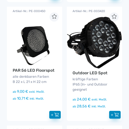
Artikel-Nr.: PE-000450
Artikel-Nr.: PE-003420
PAR 56 LED Floorspot
Outdoor LED Spot
alle denkbaren Farben
kräftige Farben
B 22 x L 21 x H 22 cm
IP65 (In- und Outdoor
geeignet
9,00 €
ab
exkl. MwSt.
10,71 €
ab
inkl. MwSt.
24,00 €
ab
exkl. MwSt.
28,56 €
ab
inkl. MwSt.
+
+