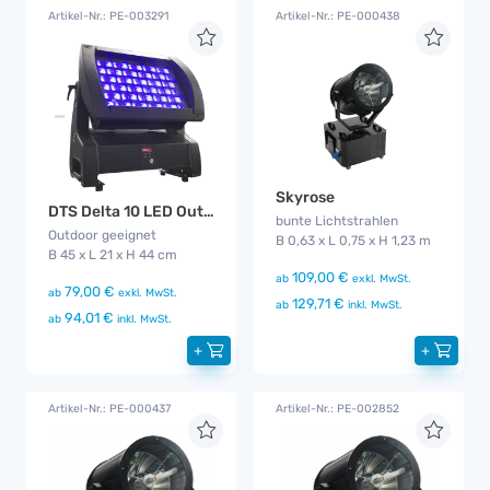
Artikel-Nr.: PE-003291
Artikel-Nr.: PE-000438
Skyrose
DTS Delta 10 LED Outdoor Funk
bunte Lichtstrahlen
Outdoor geeignet
B 0,63 x L 0,75 x H 1,23 m
B 45 x L 21 x H 44 cm
109,00 €
ab
exkl. MwSt.
79,00 €
ab
exkl. MwSt.
129,71 €
ab
inkl. MwSt.
94,01 €
ab
inkl. MwSt.
+
+
Artikel-Nr.: PE-000437
Artikel-Nr.: PE-002852