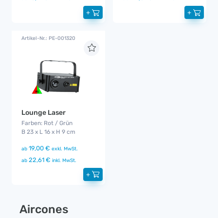
+
+
Artikel-Nr.: PE-001320
Lounge Laser
Farben: Rot / Grün
B 23 x L 16 x H 9 cm
19,00 €
ab
exkl. MwSt.
22,61 €
ab
inkl. MwSt.
+
Aircones