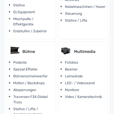
Stative
Nebelmaschinen / Hazer
Dj Equipment
Steuerung
Mischpulte /
Stative / Lifte
Effektgeräte
Endstufen / Zubehör
Bühne
Multimedia
Podeste
Fotobox
Spezial Effekte
Beamer
Bühnenscheinwerfer
Leinwände
Molton / Backdrops
LED- / Videowand
Absperrungen
Monitore
Traversen F34 Global
Video / Kameratechnik
Truss
Stative / Lifte /