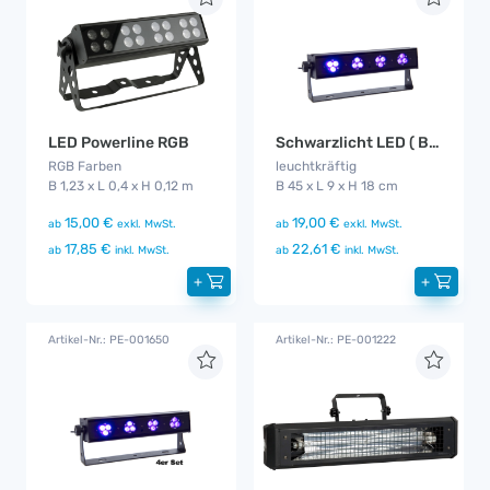
LED Powerline RGB
Schwarzlicht LED ( Blacklight - UV )
RGB Farben
leuchtkräftig
B 1,23 x L 0,4 x H 0,12 m
B 45 x L 9 x H 18 cm
15,00 €
19,00 €
ab
exkl. MwSt.
ab
exkl. MwSt.
17,85 €
22,61 €
ab
inkl. MwSt.
ab
inkl. MwSt.
+
+
Artikel-Nr.: PE-001650
Artikel-Nr.: PE-001222