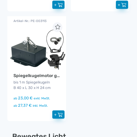
+
+
Artikel-Nr.: PE-003113
Spiegelkugelmotor groß
bis 1 m Spiegelkugeln
B 40 x L 30 x H 24 cm
23,00 €
ab
exkl. MwSt.
27,37 €
ab
inkl. MwSt.
+
Bewegtes Licht