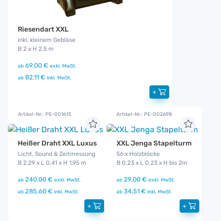
Riesendart XXL
inkl. kleinem Gebläse
B 2 x H 2,5 m
69,00 €
ab
exkl. MwSt.
82,11 €
ab
inkl. MwSt.
+
Artikel-Nr.: PE-001613
Artikel-Nr.: PE-002698
Heißer Draht XXL Luxus
XXL Jenga Stapelturm
Licht, Sound & Zeitmessung
56 x Holzblöcke
B 2,29 x L 0,41 x H 1,95 m
B 0,23 x L 0,23 x H bis 2m
240,00 €
29,00 €
ab
exkl. MwSt.
ab
exkl. MwSt.
285,60 €
34,51 €
ab
inkl. MwSt.
ab
inkl. MwSt.
+
+