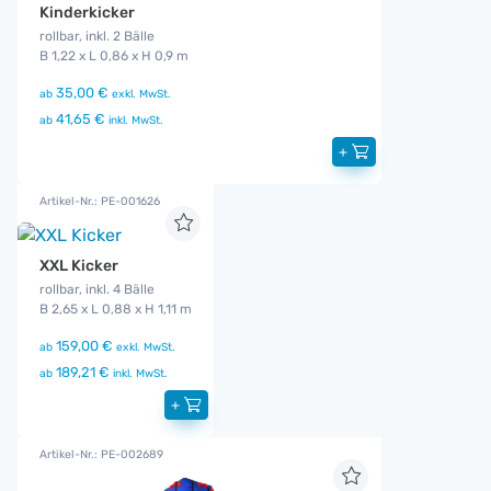
Kinderkicker
rollbar, inkl. 2 Bälle
B 1,22 x L 0,86 x H 0,9 m
35,00 €
ab
exkl. MwSt.
41,65 €
ab
inkl. MwSt.
+
Artikel-Nr.: PE-001626
XXL Kicker
rollbar, inkl. 4 Bälle
B 2,65 x L 0,88 x H 1,11 m
159,00 €
ab
exkl. MwSt.
189,21 €
ab
inkl. MwSt.
+
Artikel-Nr.: PE-002689