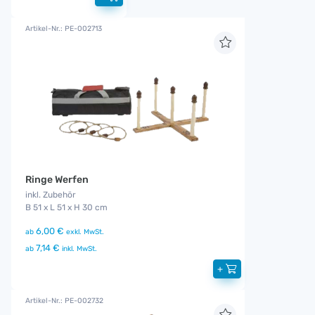
Artikel-Nr.: PE-002713
Ringe Werfen
inkl. Zubehör
B 51 x L 51 x H 30 cm
6,00 €
ab
exkl. MwSt.
7,14 €
ab
inkl. MwSt.
+
Artikel-Nr.: PE-002732