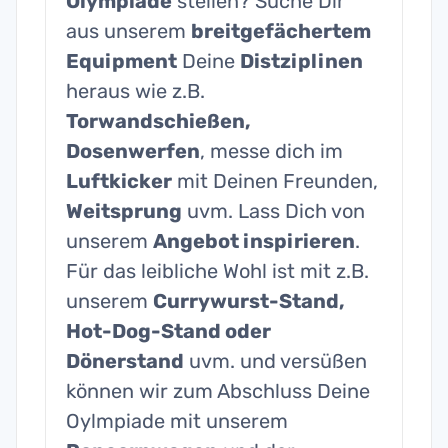
Olympiade
stellen? Suche Dir
aus unserem
breitgefächertem
Equipment
Deine
Distziplinen
heraus wie z.B.
Torwandschießen,
Dosenwerfen
, messe dich im
Luftkicker
mit Deinen Freunden,
Weitsprung
uvm. Lass Dich von
unserem
Angebot inspirieren
.
Für das leibliche Wohl ist mit z.B.
unserem
Currywurst-Stand,
Hot-Dog-Stand oder
Dönerstand
uvm. und versüßen
können wir zum Abschluss Deine
Oylmpiade mit unserem