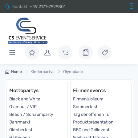
Kontakt
+49 2171-7929801
Home
Kinderpartys
Olympiade
Mottopartys
Firmenevents
Black and White
Firmenjubileum
Glamour / VIP
Sommerfest
Beach / Schaumparty
Tag der offenen Tür
Jahrmarkt
Produktpräsentation
Oktoberfest
BBQ und Grillevent
Halloween
Weihnachtsfeiern