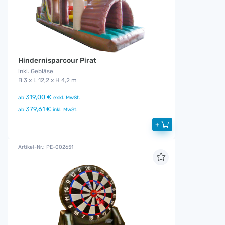
Hindernisparcour Pirat
inkl. Gebläse
B 3 x L 12,2 x H 4,2 m
319,00 €
ab
exkl. MwSt.
379,61 €
ab
inkl. MwSt.
+
Artikel-Nr.: PE-002651