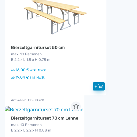
Bierzeltgarniturset 50 cm
max. 10 Personen
B 2,2 x L 1,8 x H 0,78 m
16,00 €
ab
exkl. MwSt.
19,04 €
ab
inkl. MwSt.
+
Artikel-Nr.: PE-003911
Bierzeltgarniturset 70 cm Lehne
max. 10 Personen
B 2,2 x L 2,2 x H 0,88 m