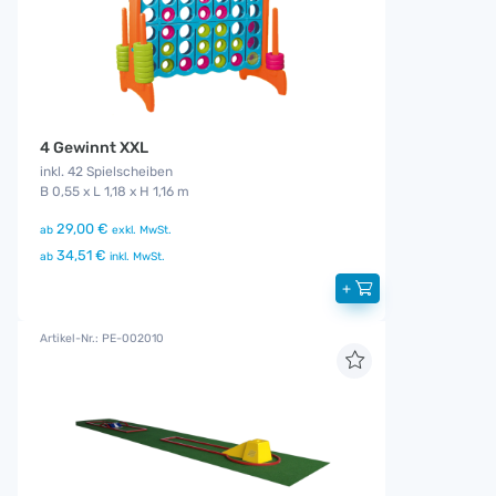
4 Gewinnt XXL
inkl. 42 Spielscheiben
B 0,55 x L 1,18 x H 1,16 m
29,00 €
ab
exkl. MwSt.
34,51 €
ab
inkl. MwSt.
+
Artikel-Nr.: PE-002010