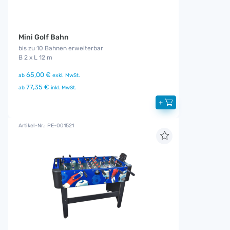
Mini Golf Bahn
bis zu 10 Bahnen erweiterbar
B 2 x L 12 m
65,00 €
ab
exkl. MwSt.
77,35 €
ab
inkl. MwSt.
+
Artikel-Nr.: PE-001521