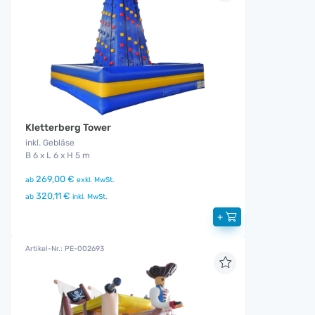
Kletterberg Tower
inkl. Gebläse
B 6 x L 6 x H 5 m
269,00 €
ab
exkl. MwSt.
320,11 €
ab
inkl. MwSt.
+
Artikel-Nr.: PE-002693