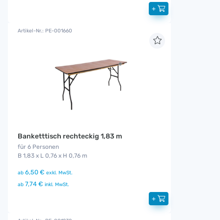
+
Artikel-Nr.: PE-001660
Banketttisch rechteckig 1,83 m
für 6 Personen
B 1,83 x L 0,76 x H 0,76 m
6,50 €
ab
exkl. MwSt.
7,74 €
ab
inkl. MwSt.
+