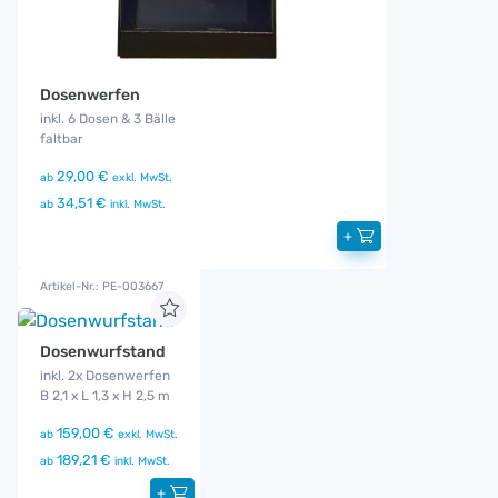
Dosenwerfen
inkl. 6 Dosen & 3 Bälle
faltbar
29,00 €
ab
exkl. MwSt.
34,51 €
ab
inkl. MwSt.
+
Artikel-Nr.: PE-003667
Dosenwurfstand
inkl. 2x Dosenwerfen
B 2,1 x L 1,3 x H 2,5 m
159,00 €
ab
exkl. MwSt.
189,21 €
ab
inkl. MwSt.
+