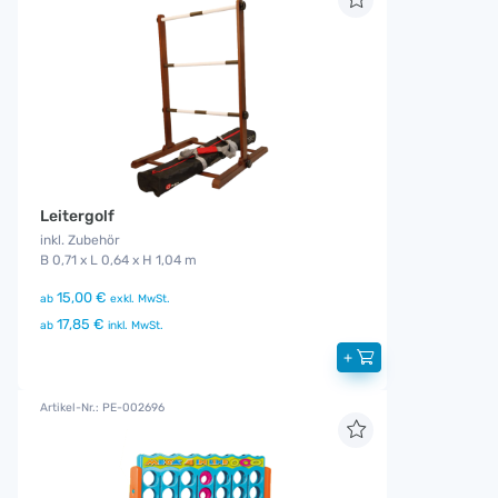
Leitergolf
inkl. Zubehör
B 0,71 x L 0,64 x H 1,04 m
15,00 €
ab
exkl. MwSt.
17,85 €
ab
inkl. MwSt.
+
Artikel-Nr.: PE-002696