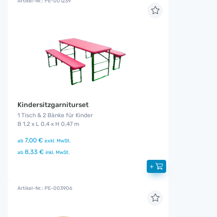
Artikel-Nr.: PE-001239
Kindersitzgarniturset
1 Tisch & 2 Bänke für Kinder
B 1,2 x L 0,4 x H 0,47 m
7,00 €
ab
exkl. MwSt.
8,33 €
ab
inkl. MwSt.
+
Artikel-Nr.: PE-003906