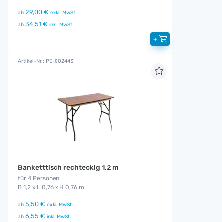
29,00 €
ab
exkl. MwSt.
34,51 €
ab
inkl. MwSt.
+
Artikel-Nr.: PE-002443
Banketttisch rechteckig 1,2 m
für 4 Personen
B 1,2 x L 0,76 x H 0,76 m
5,50 €
ab
exkl. MwSt.
6,55 €
ab
inkl. MwSt.