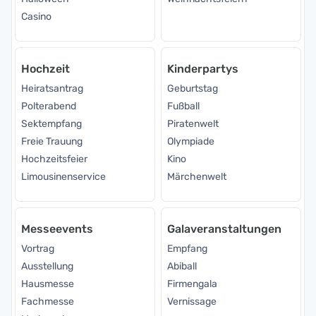
Casino
Hochzeit
Kinderpartys
Heiratsantrag
Geburtstag
Polterabend
Fußball
Sektempfang
Piratenwelt
Freie Trauung
Olympiade
Hochzeitsfeier
Kino
Limousinenservice
Märchenwelt
Messeevents
Galaveranstaltungen
Vortrag
Empfang
Ausstellung
Abiball
Hausmesse
Firmengala
Fachmesse
Vernissage