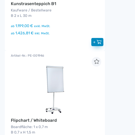
Kunstrasenteppich B1
Kaufware / Bestellware
B 2 x L 30 m
1.199,00 €
ab
exkl. MwSt.
1.426,81 €
ab
inkl. MwSt.
+
Artikel-Nr.: PE-001946
Flipchart / Whiteboard
Boardfläche: 1 x 0,7 m
B 0,7 x H 1,5 m