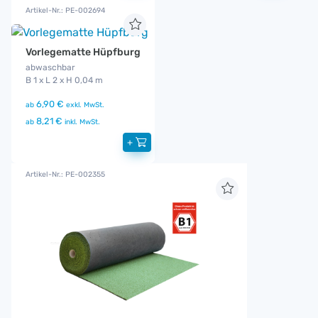
Artikel-Nr.: PE-002694
Vorlegematte Hüpfburg
abwaschbar
B 1 x L 2 x H 0,04 m
6,90 €
ab
exkl. MwSt.
8,21 €
ab
inkl. MwSt.
+
Artikel-Nr.: PE-002355