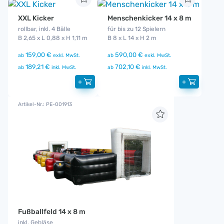
XXL Kicker
Menschenkicker 14 x 8 m
rollbar, inkl. 4 Bälle
für bis zu 12 Spielern
B 2,65 x L 0,88 x H 1,11 m
B 8 x L 14 x H 2 m
159,00 €
590,00 €
ab
exkl. MwSt.
ab
exkl. MwSt.
189,21 €
702,10 €
ab
inkl. MwSt.
ab
inkl. MwSt.
+
+
Artikel-Nr.: PE-001913
Fußballfeld 14 x 8 m
inkl. Gebläse