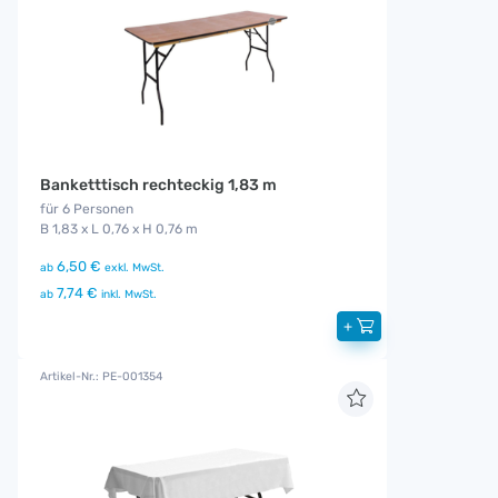
Banketttisch rechteckig 1,83 m
für 6 Personen
B 1,83 x L 0,76 x H 0,76 m
6,50 €
ab
exkl. MwSt.
7,74 €
ab
inkl. MwSt.
+
Artikel-Nr.: PE-001354