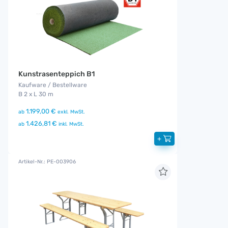
Kunstrasenteppich B1
Kaufware / Bestellware
B 2 x L 30 m
1.199,00 €
ab
exkl. MwSt.
1.426,81 €
ab
inkl. MwSt.
+
Artikel-Nr.: PE-003906