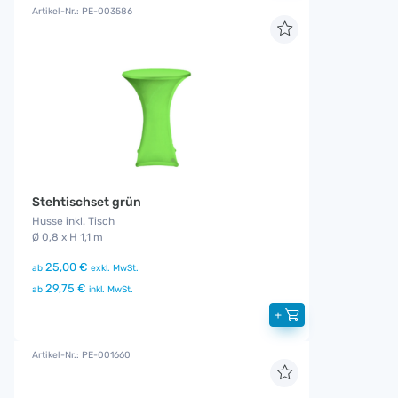
Artikel-Nr.: PE-003586
Stehtischset grün
Husse inkl. Tisch
Ø 0,8 x H 1,1 m
25,00 €
ab
exkl. MwSt.
29,75 €
ab
inkl. MwSt.
+
Artikel-Nr.: PE-001660