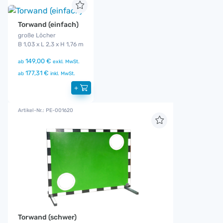
Torwand (einfach)
große Löcher
B 1,03 x L 2,3 x H 1,76 m
149,00 €
ab
exkl. MwSt.
177,31 €
ab
inkl. MwSt.
+
Artikel-Nr.: PE-001620
Torwand (schwer)