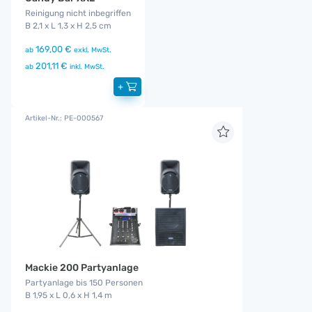
Reinigung nicht inbegriffen
B 2,1 x L 1,3 x H 2,5 cm
169,00 €
ab
exkl. MwSt.
201,11 €
ab
inkl. MwSt.
+
Artikel-Nr.: PE-000567
Mackie 200 Partyanlage
Partyanlage bis 150 Personen
B 1,95 x L 0,6 x H 1,4 m