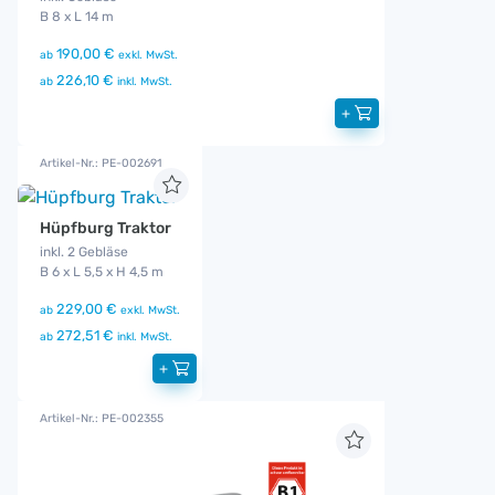
B 8 x L 14 m
190,00 €
ab
exkl. MwSt.
226,10 €
ab
inkl. MwSt.
+
Artikel-Nr.: PE-002691
Hüpfburg Traktor
inkl. 2 Gebläse
B 6 x L 5,5 x H 4,5 m
229,00 €
ab
exkl. MwSt.
272,51 €
ab
inkl. MwSt.
+
Artikel-Nr.: PE-002355