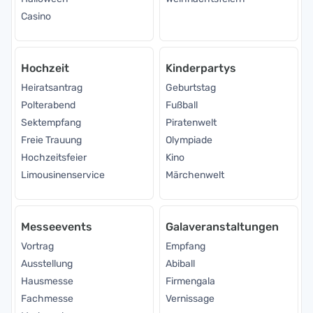
Casino
Hochzeit
Kinderpartys
Heiratsantrag
Geburtstag
Polterabend
Fußball
Sektempfang
Piratenwelt
Freie Trauung
Olympiade
Hochzeitsfeier
Kino
Limousinenservice
Märchenwelt
Messeevents
Galaveranstaltungen
Vortrag
Empfang
Ausstellung
Abiball
Hausmesse
Firmengala
Fachmesse
Vernissage