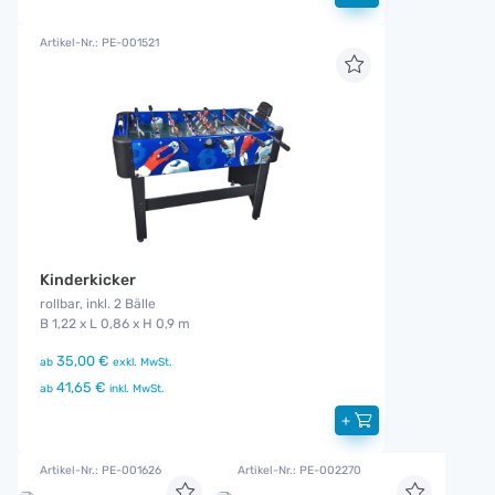
Artikel-Nr.: PE-001521
Kinderkicker
rollbar, inkl. 2 Bälle
B 1,22 x L 0,86 x H 0,9 m
35,00 €
ab
exkl. MwSt.
41,65 €
ab
inkl. MwSt.
+
Artikel-Nr.: PE-001626
Artikel-Nr.: PE-002270