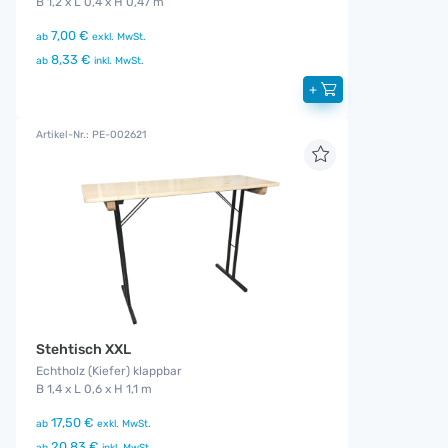
B 1,2 x L 0,4 x H 0,47 m
7,00 €
ab
exkl. MwSt.
8,33 €
ab
inkl. MwSt.
+
Artikel-Nr.: PE-002621
Stehtisch XXL
Echtholz (Kiefer) klappbar
B 1,4 x L 0,6 x H 1,1 m
17,50 €
ab
exkl. MwSt.
20,83 €
ab
inkl. MwSt.