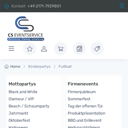
Kontakt
+49 2171-7929801
Home
Kinderpartys
Fußball
Mottopartys
Firmenevents
Black and White
Firmenjubileum
Glamour / VIP
Sommerfest
Beach / Schaumparty
Tag der offenen Tür
Jahrmarkt
Produktpräsentation
Oktoberfest
BBQ und Grillevent
Halloween
Weihnachtsfeiern