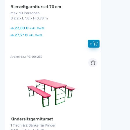
Bierzeltgarniturset 70 cm
max. 10 Personen
B 2,2 x L 1,8 x H 0,78 m
23,00 €
ab
exkl. MwSt.
27,37 €
ab
inkl. MwSt.
+
Artikel-Nr.: PE-001239
Kindersitzgarniturset
1 Tisch & 2 Bänke für Kinder