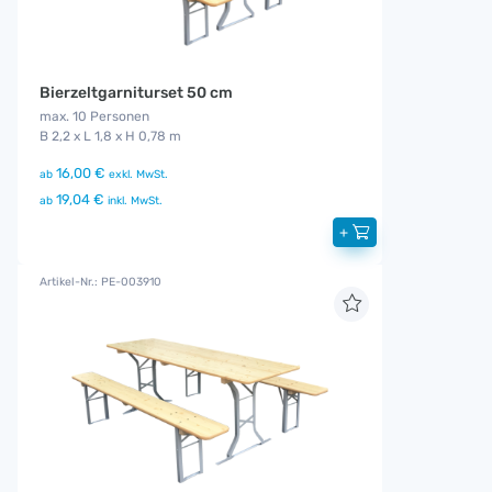
Bierzeltgarniturset 50 cm
max. 10 Personen
B 2,2 x L 1,8 x H 0,78 m
16,00 €
ab
exkl. MwSt.
19,04 €
ab
inkl. MwSt.
+
Artikel-Nr.: PE-003910