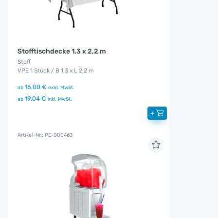
Stofftischdecke 1,3 x 2,2 m
Stoff
VPE 1 Stück / B 1,3 x L 2,2 m
16,00 €
ab
exkl. MwSt.
19,04 €
ab
inkl. MwSt.
+
Artikel-Nr.: PE-000463