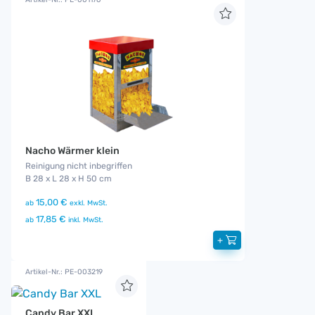
Nacho Wärmer klein
Reinigung nicht inbegriffen
B 28 x L 28 x H 50 cm
15,00 €
ab
exkl. MwSt.
17,85 €
ab
inkl. MwSt.
+
Artikel-Nr.: PE-003219
Candy Bar XXL