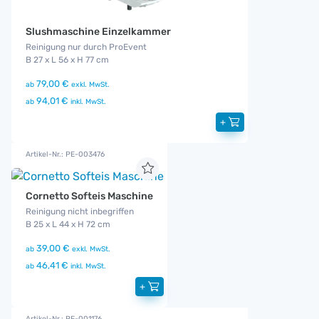
Slushmaschine Einzelkammer
Reinigung nur durch ProEvent
B 27 x L 56 x H 77 cm
79,00 €
ab
exkl. MwSt.
94,01 €
ab
inkl. MwSt.
+
Artikel-Nr.: PE-003476
Cornetto Softeis Maschine
Reinigung nicht inbegriffen
B 25 x L 44 x H 72 cm
39,00 €
ab
exkl. MwSt.
46,41 €
ab
inkl. MwSt.
+
Artikel-Nr.: PE-001176