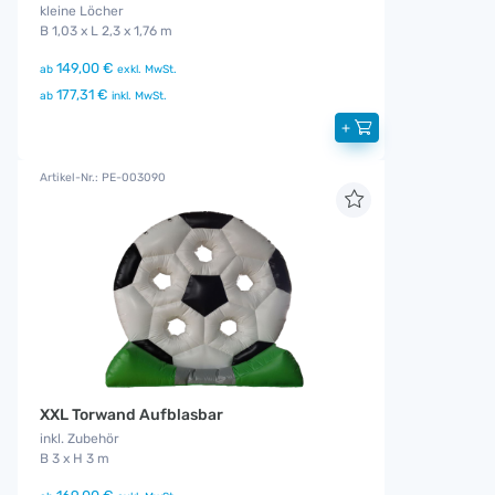
kleine Löcher
B 1,03 x L 2,3 x 1,76 m
149,00 €
ab
exkl. MwSt.
177,31 €
ab
inkl. MwSt.
+
Artikel-Nr.: PE-003090
XXL Torwand Aufblasbar
inkl. Zubehör
B 3 x H 3 m