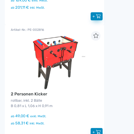
169,00 €
ab
exkl. MwSt.
201,11 €
ab
inkl. MwSt.
+
Artikel-Nr.: PE-002816
2 Personen Kicker
rollbar, inkl. 2 Bälle
B 0,81 x L 1,06 x H 0,91 m
49,00 €
ab
exkl. MwSt.
58,31 €
ab
inkl. MwSt.
+