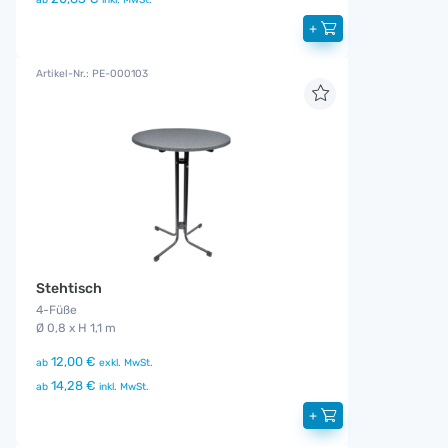
+
Artikel-Nr.: PE-000103
Stehtisch
4-Füße
Ø 0,8 x H 1,1 m
12,00 €
ab
exkl. MwSt.
14,28 €
ab
inkl. MwSt.
+