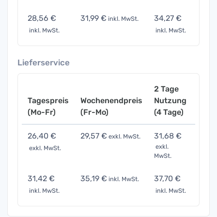
28,56 €
31,99 €
34,27 €
57,12
inkl. MwSt.
inkl. MwSt.
inkl. MwSt.
inkl. 
Lieferservice
2 Tage
Tagespreis
Wochenendpreis
Nutzung
Woch
(Mo-Fr)
(Fr-Mo)
(4 Tage)
(7 Ta
26,40 €
29,57 €
31,68 €
52,8
exkl. MwSt.
exkl.
exkl. MwSt.
exkl. 
MwSt.
31,42 €
35,19 €
37,70 €
62,8
inkl. MwSt.
inkl. MwSt.
inkl. MwSt.
inkl. 