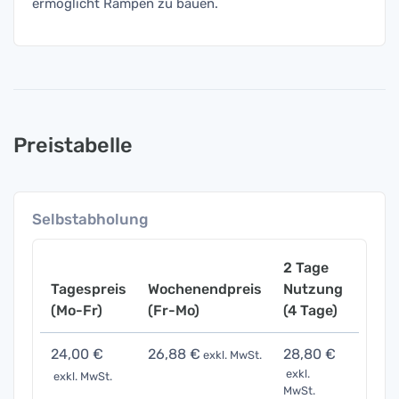
ermöglicht Rampen zu bauen.
Preistabelle
Selbstabholung
2 Tage
Tagespreis
Wochenendpreis
Nutzung
Woch
(Mo-Fr)
(Fr-Mo)
(4 Tage)
(7 Ta
24,00 €
26,88 €
28,80 €
48,0
exkl. MwSt.
exkl.
exkl. MwSt.
exkl. 
MwSt.