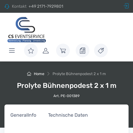
Kontakt
+49 2171-7929801
Home
Prolyte Bühnenpodest 2 x 1 m
Prolyte Bühnenpodest 2 x 1 m
Art. PE-001389
General
Info
Technische Daten