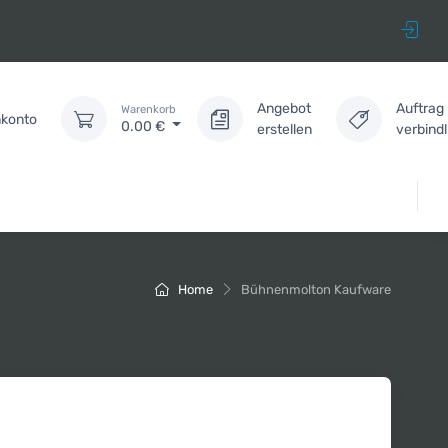
Angebot
Auftrag
Warenkorb
konto
0.00
€
erstellen
verbind
Home
Bühnenmolton Kaufware