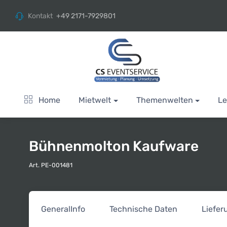
Kontakt
+49 2171-7929801
Home
Mietwelt
Themenwelten
Le
Bühnenmolton Kaufware
Art. PE-001481
General
Info
Technische Daten
Liefe