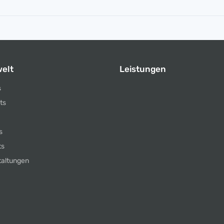
elt
Leistungen
s
ts
s
ts
taltungen