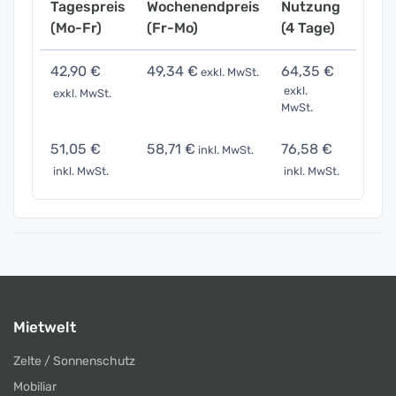
Tagespreis
Wochenendpreis
Nutzung
Woch
(Mo-Fr)
(Fr-Mo)
(4 Tage)
(7 Ta
42,90 €
49,34 €
64,35 €
94,3
exkl. MwSt.
exkl.
exkl. MwSt.
exkl. 
MwSt.
51,05 €
58,71 €
76,58 €
112,3
inkl. MwSt.
inkl. MwSt.
inkl. MwSt.
inkl. 
Mietwelt
Zelte / Sonnenschutz
Mobiliar