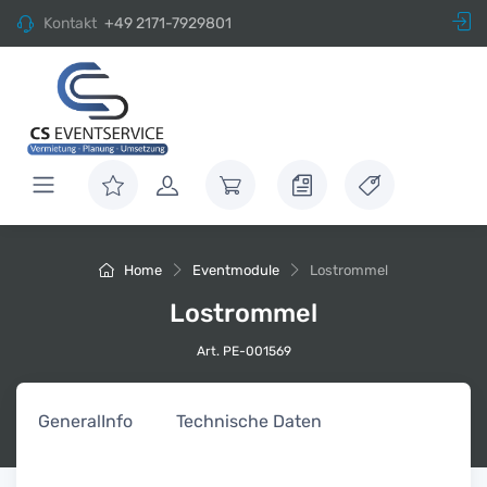
Kontakt
+49 2171-7929801
Home
Eventmodule
Lostrommel
Lostrommel
Art. PE-001569
General
Info
Technische Daten