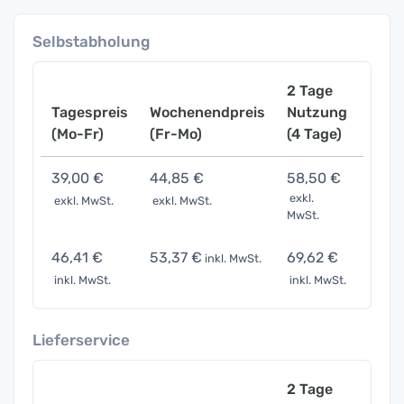
Selbstabholung
2 Tage
Tagespreis
Wochenendpreis
Nutzung
Woch
(Mo-Fr)
(Fr-Mo)
(4 Tage)
(7 Ta
39,00 €
44,85 €
58,50 €
85,8
exkl.
exkl. MwSt.
exkl. MwSt.
exkl. 
MwSt.
46,41 €
53,37 €
69,62 €
102,1
inkl. MwSt.
inkl. MwSt.
inkl. MwSt.
inkl. 
Lieferservice
2 Tage