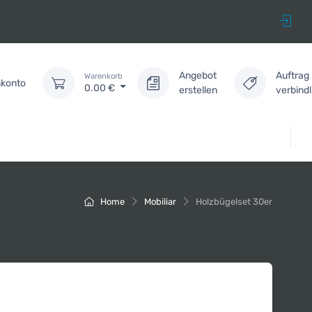
Angebot
Auftrag
Warenkorb
konto
0.00
€
erstellen
verbind
Home
Mobiliar
Holzbügelset 30er