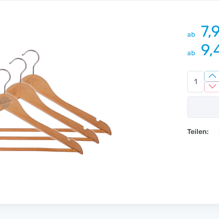
7,
ab
9,
ab
Teilen: