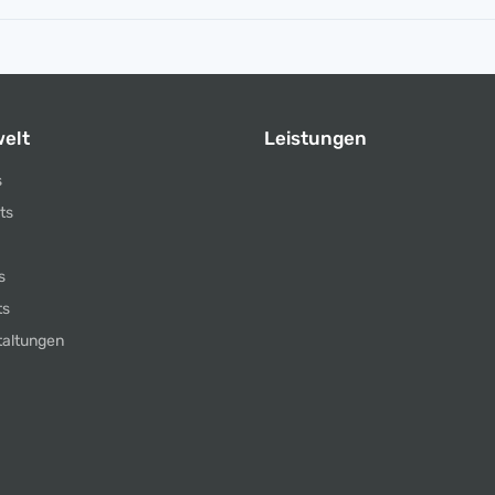
elt
Leistungen
s
ts
s
ts
taltungen