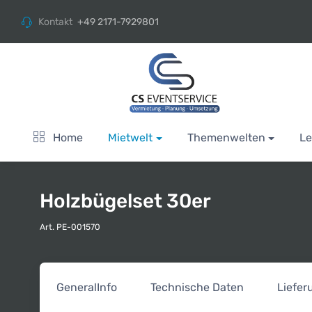
Kontakt
+49 2171-7929801
Home
Mietwelt
Themenwelten
Le
Holzbügelset 30er
Art. PE-001570
General
Info
Technische Daten
Liefe