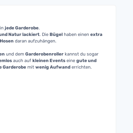
in
jede Garderobe
.
und Natur lackiert
. Die
Bügel
haben einen
extra
 Hosen
daran aufzuhängen.
en
und dem
Garderobenroller
kannst du sogar
emlos
auch auf
kleinen Events
eine
gute und
te Garderobe
mit
wenig Aufwand
errichten.