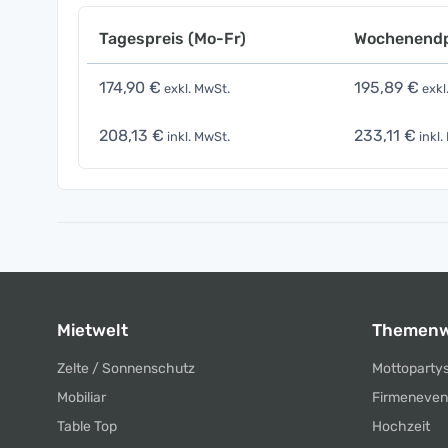
Tagespreis (Mo-Fr)
Wochenendp
174,90 €
195,89 €
exkl. MwSt.
exkl
208,13 €
233,11 €
inkl. MwSt.
inkl.
Mietwelt
Themenw
Zelte / Sonnenschutz
Mottoparty
Mobiliar
Firmeneven
Table Top
Hochzeit