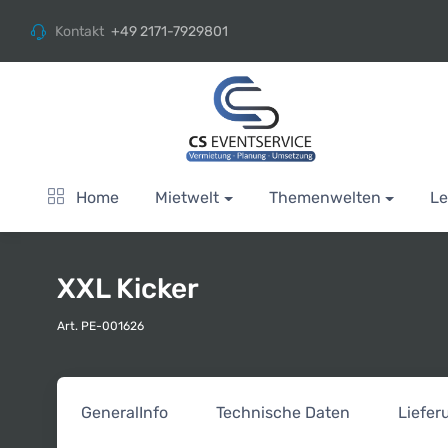
Kontakt
+49 2171-7929801
Home
Mietwelt
Themenwelten
Le
XXL Kicker
Art. PE-001626
General
Info
Technische Daten
Liefe