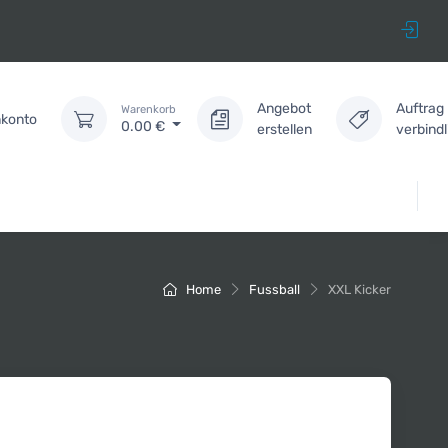
Angebot
Auftrag
Warenkorb
konto
0.00
€
erstellen
verbind
Home
Fussball
XXL Kicker