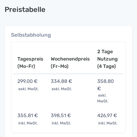
Preistabelle
Selbstabholung
2 Tage
Tagespreis
Wochenendpreis
Nutzung
Woch
(Mo-Fr)
(Fr-Mo)
(4 Tage)
(7 Ta
299,00 €
334,88 €
358,80
598,
€
exkl. MwSt.
exkl. MwSt.
exkl. 
exkl.
MwSt.
355,81 €
398,51 €
426,97 €
711,6
inkl. MwSt.
inkl. MwSt.
inkl. MwSt.
inkl. 