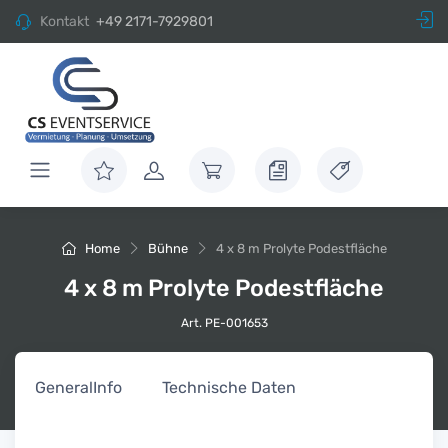
Kontakt
+49 2171-7929801
Home
Bühne
4 x 8 m Prolyte Podestfläche
4 x 8 m Prolyte Podestfläche
Art. PE-001653
General
Info
Technische Daten