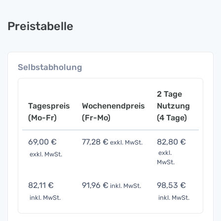
Preistabelle
Selbstabholung
2 Tage
Tagespreis
Wochenendpreis
Nutzung
Woch
(Mo-Fr)
(Fr-Mo)
(4 Tage)
(7 Ta
69,00 €
77,28 €
82,80 €
138,
exkl. MwSt.
exkl.
exkl. MwSt.
exkl. 
MwSt.
82,11 €
91,96 €
98,53 €
164,
inkl. MwSt.
inkl. MwSt.
inkl. MwSt.
inkl. 