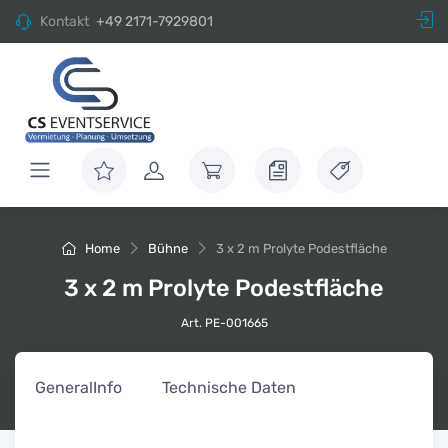
Kontakt
+49 2171-7929801
Home
Bühne
3 x 2 m Prolyte Podestfläche
3 x 2 m Prolyte Podestfläche
Art. PE-001665
General
Info
Technische Daten