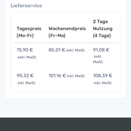
Lieferservice
2 Tage
Tagespreis
Wochenendpreis
Nutzung
Woch
(Mo-Fr)
(Fr-Mo)
(4 Tage)
(7 Ta
75,90 €
85,01 €
91,08 €
151,
exkl. MwSt.
exkl.
exkl. MwSt.
exkl. 
MwSt.
90,32 €
101,16 €
108,39 €
180,
inkl. MwSt.
inkl. MwSt.
inkl. MwSt.
inkl. 