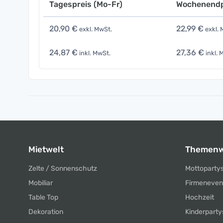
Tagespreis (Mo-Fr)
Wochenendp
20,90 €
22,99 €
exkl. MwSt.
exkl. 
24,87 €
27,36 €
inkl. MwSt.
inkl. 
Mietwelt
Themenw
Zelte / Sonnenschutz
Mottoparty
Mobiliar
Firmeneven
Table Top
Hochzeit
Dekoration
Kinderparty