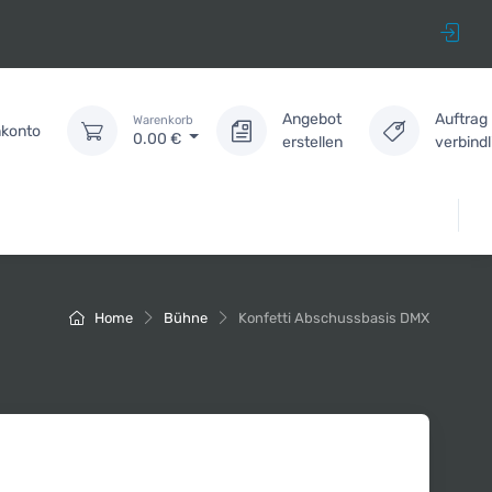
Angebot
Auftrag
Warenkorb
konto
0.00
€
erstellen
verbind
Home
Bühne
Konfetti Abschussbasis DMX