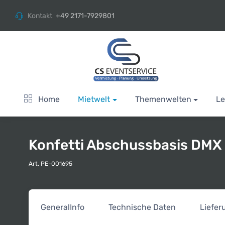
Kontakt
+49 2171-7929801
Home
Mietwelt
Themenwelten
Le
Konfetti Abschussbasis DMX
Art. PE-001695
General
Info
Technische Daten
Liefe