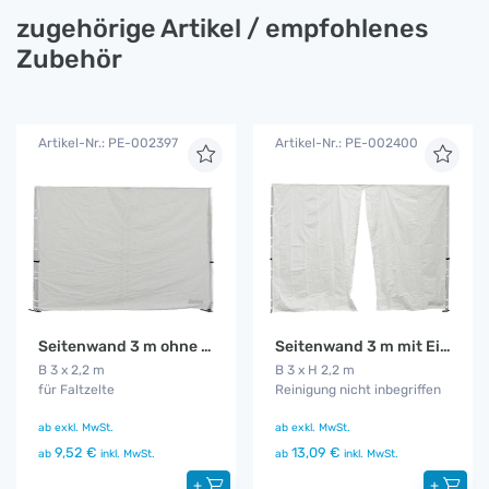
zugehörige Artikel / empfohlenes
Zubehör
Artikel-Nr.: PE-002397
Artikel-Nr.: PE-002400
Seitenwand 3 m ohne Fenster
Seitenwand 3 m mit Eingang
B 3 x 2,2 m
B 3 x H 2,2 m
für Faltzelte
Reinigung nicht inbegriffen
ab
exkl. MwSt.
ab
exkl. MwSt.
9,52 €
13,09 €
ab
inkl. MwSt.
ab
inkl. MwSt.
+
+