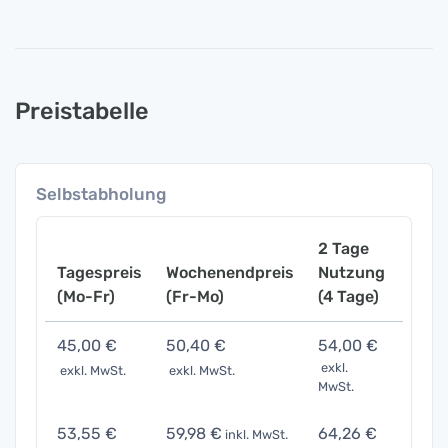
Preistabelle
Selbstabholung
2 Tage
Tagespreis
Wochenendpreis
Nutzung
Woch
(Mo-Fr)
(Fr-Mo)
(4 Tage)
(7 Ta
45,00 €
50,40 €
54,00 €
90,0
exkl.
exkl. MwSt.
exkl. MwSt.
exkl. 
MwSt.
53,55 €
59,98 €
64,26 €
107,1
inkl. MwSt.