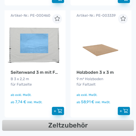
Artikel-Nr.: PE-000460
Artikel-Nr.: PE-003339
Seitenwand 3 m mit Fenster
Holzboden 3 x 3 m
B 3 x 2,2 m
9 m² Holzboden
für Faltzelte
für Faltzelt
ab
exkl. MwSt.
ab
exkl. MwSt.
7,74 €
58,91 €
ab
inkl. MwSt.
ab
inkl. MwSt.
+
+
Zeltzubehör