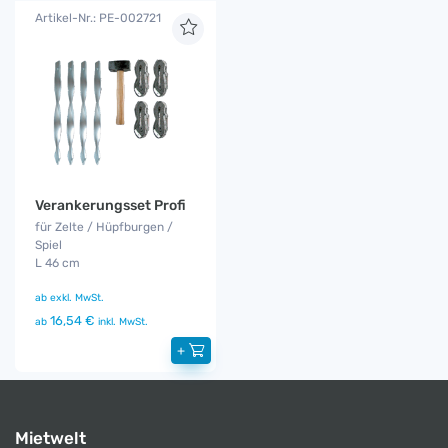
Artikel-Nr.: PE-002721
Verankerungsset Profi
für Zelte / Hüpfburgen /
Spiel
L 46 cm
ab
exkl. MwSt.
16,54 €
ab
inkl. MwSt.
+
Mietwelt