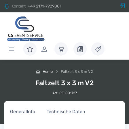
Kontakt
+49 2171-7929801
Home
Faltzelt 3 x 3 m V2
Faltzelt 3 x 3 m V2
Art. PE-001727
General
Info
Technische Daten