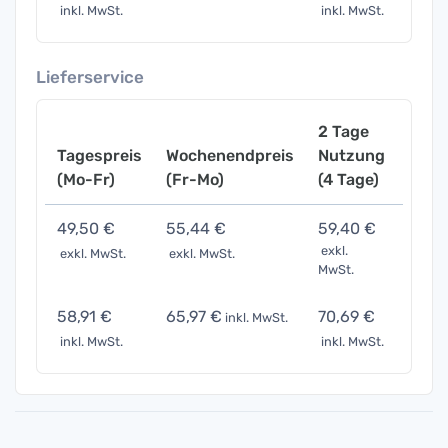
inkl. MwSt.
inkl. MwSt.
inkl. 
Lieferservice
2 Tage
Tagespreis
Wochenendpreis
Nutzung
Woch
(Mo-Fr)
(Fr-Mo)
(4 Tage)
(7 Ta
49,50 €
55,44 €
59,40 €
99,0
exkl.
exkl. MwSt.
exkl. MwSt.
exkl. 
MwSt.
58,91 €
65,97 €
70,69 €
117,8
inkl. MwSt.
inkl. MwSt.
inkl. MwSt.
inkl. 