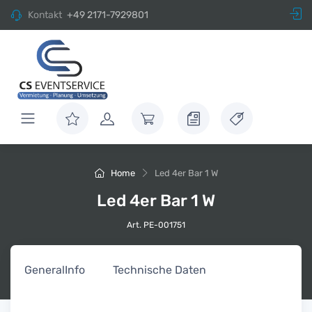
Kontakt
+49 2171-7929801
Home
Led 4er Bar 1 W
Led 4er Bar 1 W
Art. PE-001751
General
Info
Technische Daten