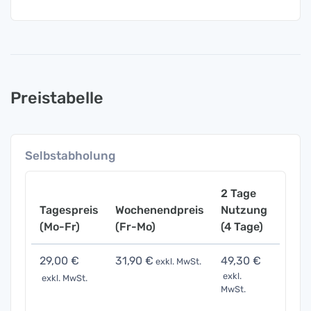
Preistabelle
Selbstabholung
2 Tage
Tagespreis
Wochenendpreis
Nutzung
Woch
(Mo-Fr)
(Fr-Mo)
(4 Tage)
(7 Ta
29,00 €
31,90 €
49,30 €
101,
exkl. MwSt.
exkl.
exkl. MwSt.
exkl. 
MwSt.