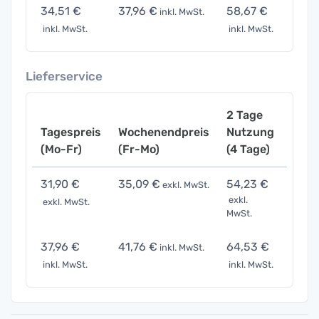
34,51 €
37,96 €
58,67 €
120,
inkl. MwSt.
inkl. MwSt.
inkl. MwSt.
inkl. 
Lieferservice
2 Tage
Tagespreis
Wochenendpreis
Nutzung
Woch
(Mo-Fr)
(Fr-Mo)
(4 Tage)
(7 Ta
31,90 €
35,09 €
54,23 €
111,6
exkl. MwSt.
exkl.
exkl. MwSt.
exkl. 
MwSt.
37,96 €
41,76 €
64,53 €
132,
inkl. MwSt.
inkl. MwSt.
inkl. MwSt.
inkl. 