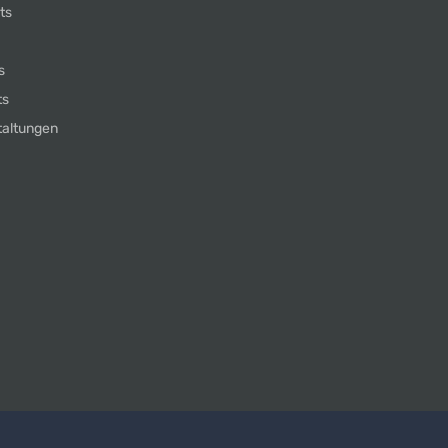
ts
s
ts
taltungen