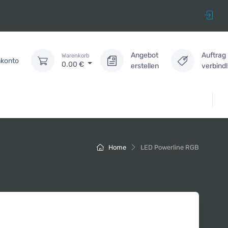
Angebot
Auftrag
Warenkorb
konto
0.00
€
erstellen
verbind
Home
LED Powerline RGB