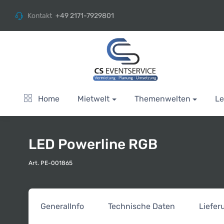
Kontakt
+49 2171-7929801
Home
Mietwelt
Themenwelten
Le
LED Powerline RGB
Art. PE-001865
General
Info
Technische Daten
Liefe