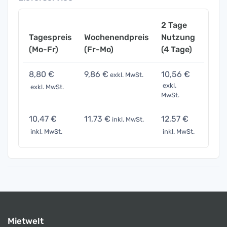
2 Tage
Tagespreis
Wochenendpreis
Nutzung
Woch
(Mo-Fr)
(Fr-Mo)
(4 Tage)
(7 Ta
8,80 €
9,86 €
10,56 €
13,2
exkl. MwSt.
exkl.
exkl. MwSt.
exkl. 
MwSt.
10,47 €
11,73 €
12,57 €
15,71
inkl. MwSt.
inkl. MwSt.
inkl. MwSt.
inkl. 
Mietwelt