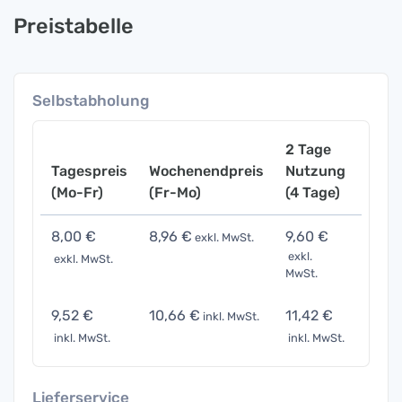
Preistabelle
Selbstabholung
2 Tage
Tagespreis
Wochenendpreis
Nutzung
Woch
(Mo-Fr)
(Fr-Mo)
(4 Tage)
(7 Ta
8,00 €
8,96 €
9,60 €
12,0
exkl. MwSt.
exkl.
exkl. MwSt.
exkl. 
MwSt.
9,52 €
10,66 €
11,42 €
14,2
inkl. MwSt.
inkl. MwSt.
inkl. MwSt.
inkl. 
Lieferservice