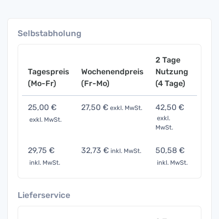
Selbstabholung
2 Tage
Tagespreis
Wochenendpreis
Nutzung
Woch
(Mo-Fr)
(Fr-Mo)
(4 Tage)
(7 Ta
25,00 €
27,50 €
42,50 €
87,5
exkl. MwSt.
exkl.
exkl. MwSt.
exkl. 
MwSt.
29,75 €
32,73 €
50,58 €
104,
inkl. MwSt.
inkl. MwSt.
inkl. MwSt.
inkl. 
Lieferservice