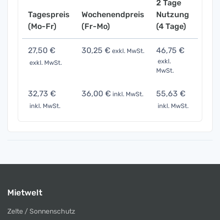
2 Tage
Tagespreis
Wochenendpreis
Nutzung
Woch
(Mo-Fr)
(Fr-Mo)
(4 Tage)
(7 Ta
27,50 €
30,25 €
46,75 €
96,2
exkl. MwSt.
exkl.
exkl. MwSt.
exkl. 
MwSt.
32,73 €
36,00 €
55,63 €
114,
inkl. MwSt.
inkl. MwSt.
inkl. MwSt.
inkl. 
Mietwelt
Zelte / Sonnenschutz