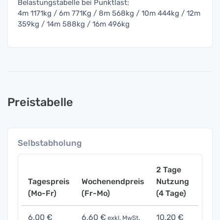
Belastungstabelle bei Punktlast:
4m 1171kg / 6m 771Kg / 8m 568kg / 10m 444kg / 12m
359kg / 14m 588kg / 16m 496kg
Preistabelle
Selbstabholung
2 Tage
Tagespreis
Wochenendpreis
Nutzung
Woch
(Mo-Fr)
(Fr-Mo)
(4 Tage)
(7 Ta
6,00 €
6,60 €
10,20 €
21,0
exkl. MwSt.