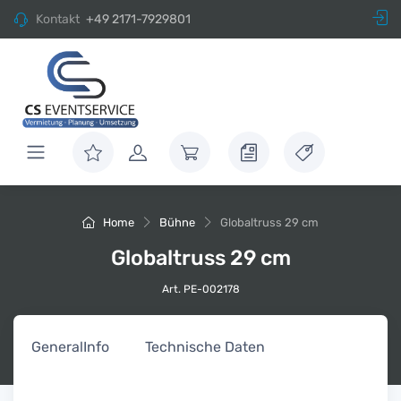
Kontakt
+49 2171-7929801
Home
Bühne
Globaltruss 29 cm
Globaltruss 29 cm
Art. PE-002178
General
Info
Technische Daten