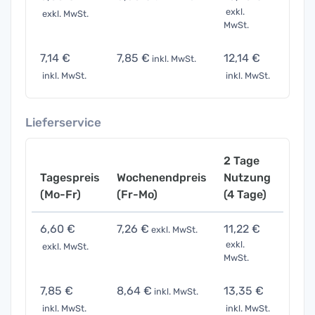
exkl.
exkl. MwSt.
exkl. 
MwSt.
7,14 €
7,85 €
12,14 €
24,9
inkl. MwSt.
inkl. MwSt.
inkl. MwSt.
inkl. 
Lieferservice
2 Tage
Tagespreis
Wochenendpreis
Nutzung
Woch
(Mo-Fr)
(Fr-Mo)
(4 Tage)
(7 Ta
6,60 €
7,26 €
11,22 €
23,1
exkl. MwSt.
exkl.
exkl. MwSt.
exkl. 
MwSt.
7,85 €
8,64 €
13,35 €
27,4
inkl. MwSt.
inkl. MwSt.
inkl. MwSt.
inkl. 