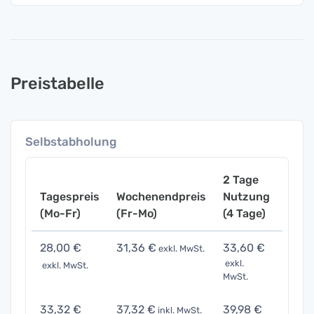
Preistabelle
Selbstabholung
2 Tage
Tagespreis
Wochenendpreis
Nutzung
Woch
(Mo-Fr)
(Fr-Mo)
(4 Tage)
(7 Ta
28,00 €
31,36 €
33,60 €
56,0
exkl. MwSt.
exkl.
exkl. MwSt.
exkl. 
MwSt.
33,32 €
37,32 €
39,98 €
66,6
inkl. MwSt.