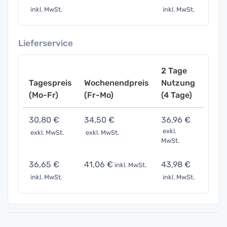
inkl. MwSt.
inkl. MwSt.
inkl. 
Lieferservice
2 Tage
Tagespreis
Wochenendpreis
Nutzung
Woch
(Mo-Fr)
(Fr-Mo)
(4 Tage)
(7 Ta
30,80 €
34,50 €
36,96 €
61,6
exkl.
exkl. MwSt.
exkl. MwSt.
exkl. 
MwSt.
36,65 €
41,06 €
43,98 €
73,3
inkl. MwSt.
inkl. MwSt.
inkl. MwSt.
inkl. 