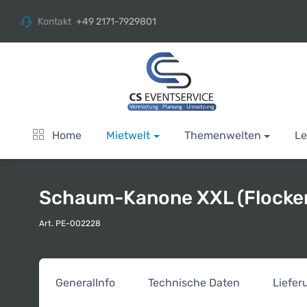
Kontakt
+49 2171-7929801
Home
Mietwelt
Themenwelten
Le
Schaum-Kanone XXL (Flocke
Art. PE-002228
General
Info
Technische Daten
Liefe