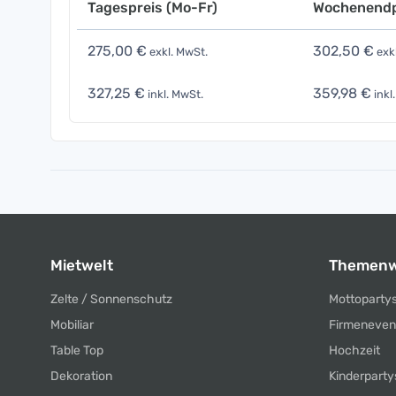
Tagespreis (Mo-Fr)
Wochenendp
275,00 €
302,50 €
exkl. MwSt.
exk
327,25 €
359,98 €
inkl. MwSt.
inkl
Mietwelt
Themenw
Zelte / Sonnenschutz
Mottoparty
Mobiliar
Firmeneven
Table Top
Hochzeit
Dekoration
Kinderparty