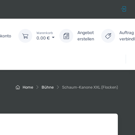
Angebot
Auftrag
Warenkorb
konto
0.00
€
erstellen
verbind
Home
Bühne
Schaum-Kanone XXL (Flocken)