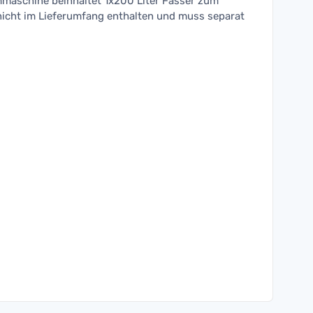
maschine beinhaltet 1x200 Liter Fässer zum
 nicht im Lieferumfang enthalten und muss separat