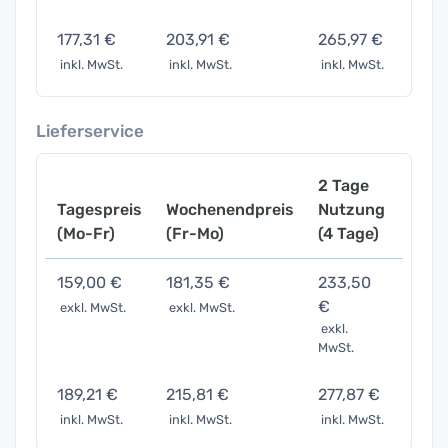
177,31 €
203,91 €
265,97 €
531,
inkl. MwSt.
inkl. MwSt.
inkl. MwSt.
inkl. 
Lieferservice
2 Tage
Tagespreis
Wochenendpreis
Nutzung
Woch
(Mo-Fr)
(Fr-Mo)
(4 Tage)
(7 Ta
159,00 €
181,35 €
233,50
457,
€
exkl. MwSt.
exkl. MwSt.
exkl. 
exkl.
MwSt.
189,21 €
215,81 €
277,87 €
543,
inkl. MwSt.
inkl. MwSt.
inkl. MwSt.
inkl. 