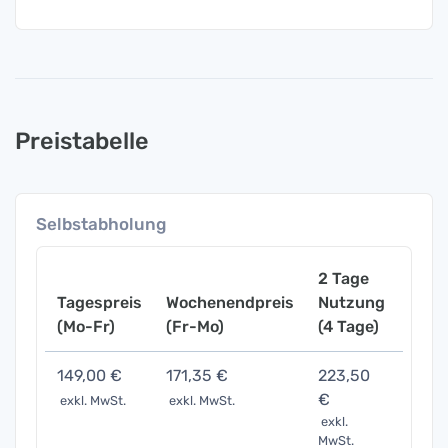
Preistabelle
Selbstabholung
2 Tage
Tagespreis
Wochenendpreis
Nutzung
Woch
(Mo-Fr)
(Fr-Mo)
(4 Tage)
(7 Ta
149,00 €
171,35 €
223,50
447,
€
exkl. MwSt.
exkl. MwSt.
exkl. 
exkl.
MwSt.