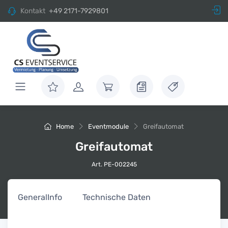
Kontakt
+49 2171-7929801
Home
Eventmodule
Greifautomat
Greifautomat
Art. PE-002245
General
Info
Technische Daten