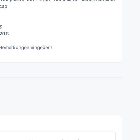
icap
€
n 20€
n Bemerkungen eingeben!