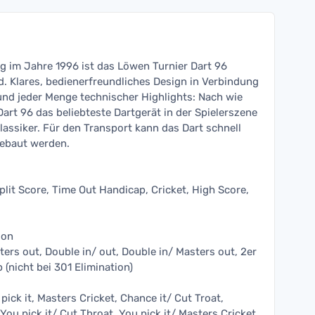
g im Jahre 1996 ist das Löwen Turnier Dart 96
d. Klares, bedienerfreundliches Design in Verbindung
 und jeder Menge technischer Highlights: Nach wie
Dart 96 das beliebteste Dartgerät in der Spielerszene
lassiker. Für den Transport kann das Dart schnell
gebaut werden.
Split Score, Time Out Handicap, Cricket, High Score,
ion
ters out, Double in/ out, Double in/ Masters out, 2er
(nicht bei 301 Elimination)
pick it, Masters Cricket, Chance it/ Cut Troat,
You pick it/ Cut Throat, You pick it/ Masters Cricket,