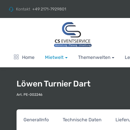
Kontakt
+49 2171-7929801
Home
Mietwelt
Themenwelten
Le
Löwen Turnier Dart
Art. PE-002246
General
Info
Technische Daten
Liefe