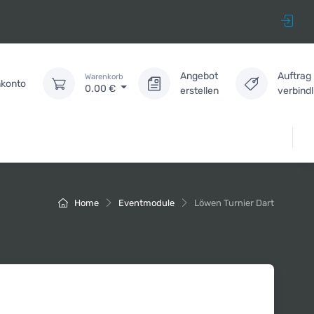
Angebot
Auftrag
Warenkorb
konto
0.00
€
erstellen
verbind
Home
Eventmodule
Löwen Turnier Dart