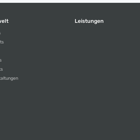
elt
Leistungen
s
ts
s
ts
taltungen