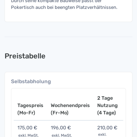
Durch seine kompakte Bauweise passt der
Pokertisch auch bei beengten Platzverhältnissen.
Preistabelle
Selbstabholung
2 Tage
Tagespreis
Wochenendpreis
Nutzung
Woch
(Mo-Fr)
(Fr-Mo)
(4 Tage)
(7 Ta
175,00 €
196,00 €
210,00 €
262,
exkl.
exkl. MwSt.
exkl. MwSt.
exkl. 