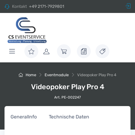
Kontakt
+49 2171-7929801
Home
Eventmodule
Videopoker Play Pro 4
Videopoker Play Pro 4
Art. PE-002247
General
Info
Technische Daten