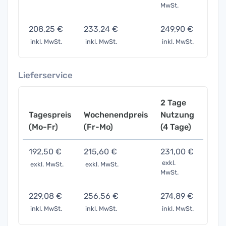
MwSt.
208,25 €
233,24 €
249,90 €
312,
inkl. MwSt.
inkl. MwSt.
inkl. MwSt.
inkl. 
Lieferservice
2 Tage
Tagespreis
Wochenendpreis
Nutzung
Woch
(Mo-Fr)
(Fr-Mo)
(4 Tage)
(7 Ta
192,50 €
215,60 €
231,00 €
288,
exkl.
exkl. MwSt.
exkl. MwSt.
exkl. 
MwSt.
229,08 €
256,56 €
274,89 €
343,
inkl. MwSt.
inkl. MwSt.
inkl. MwSt.
inkl. 