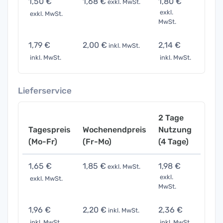
1,50 €
1,68 €
1,80 €
3,00
exkl. MwSt.
exkl.
exkl. MwSt.
exkl. 
MwSt.
1,79 €
2,00 €
2,14 €
3,57
inkl. MwSt.
inkl. MwSt.
inkl. MwSt.
inkl. 
Lieferservice
2 Tage
Tagespreis
Wochenendpreis
Nutzung
Woch
(Mo-Fr)
(Fr-Mo)
(4 Tage)
(7 Ta
1,65 €
1,85 €
1,98 €
3,30
exkl. MwSt.
exkl.
exkl. MwSt.
exkl. 
MwSt.
1,96 €
2,20 €
2,36 €
3,93
inkl. MwSt.
inkl. MwSt.
inkl. MwSt.
inkl. 