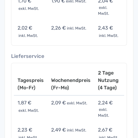
1,70 €
1,90 €
2,04 €
3,40
exkl. MwSt.
exkl.
exkl. MwSt.
exkl. 
MwSt.
2,02 €
2,26 €
2,43 €
4,05
inkl. MwSt.
inkl. MwSt.
inkl. MwSt.
inkl. 
Lieferservice
2 Tage
Tagespreis
Wochenendpreis
Nutzung
Woch
(Mo-Fr)
(Fr-Mo)
(4 Tage)
(7 Ta
1,87 €
2,09 €
2,24 €
3,74
exkl. MwSt.
exkl.
exkl. MwSt.
exkl. 
MwSt.
2,23 €
2,49 €
2,67 €
4,45
inkl. MwSt.
inkl. MwSt.
inkl. MwSt.
inkl. 