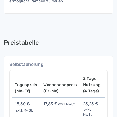
ermöglicht Rampen zu bauen.
Preistabelle
Selbstabholung
2 Tage
Tagespreis
Wochenendpreis
Nutzung
Woch
(Mo-Fr)
(Fr-Mo)
(4 Tage)
(7 Ta
15,50 €
17,83 €
23,25 €
34,1
exkl. MwSt.
exkl.
exkl. MwSt.
exkl. 
MwSt.