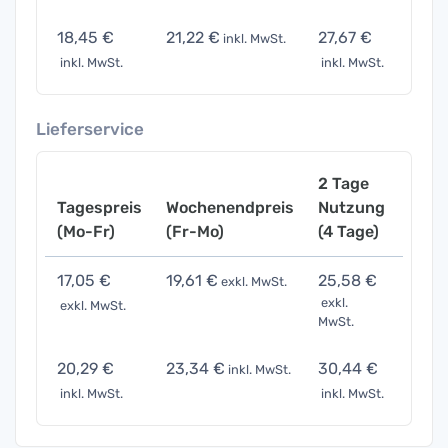
18,45 €
21,22 €
27,67 €
40,5
inkl. MwSt.
inkl. MwSt.
inkl. MwSt.
inkl. 
Lieferservice
2 Tage
Tagespreis
Wochenendpreis
Nutzung
Woch
(Mo-Fr)
(Fr-Mo)
(4 Tage)
(7 Ta
17,05 €
19,61 €
25,58 €
37,51
exkl. MwSt.
exkl.
exkl. MwSt.
exkl. 
MwSt.
20,29 €
23,34 €
30,44 €
44,6
inkl. MwSt.
inkl. MwSt.
inkl. MwSt.
inkl. 