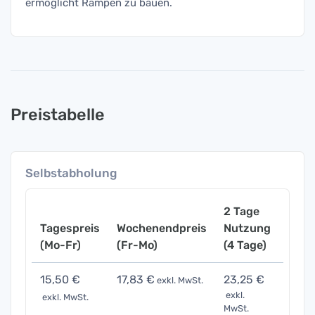
ermöglicht Rampen zu bauen.
Preistabelle
Selbstabholung
2 Tage
Tagespreis
Wochenendpreis
Nutzung
Woch
(Mo-Fr)
(Fr-Mo)
(4 Tage)
(7 Ta
15,50 €
17,83 €
23,25 €
34,1
exkl. MwSt.
exkl.
exkl. MwSt.
exkl. 
MwSt.