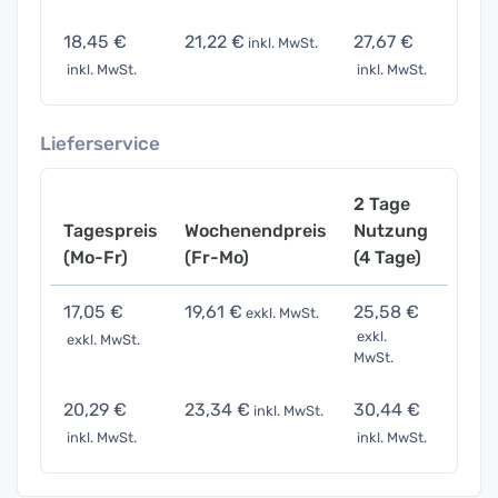
18,45 €
21,22 €
27,67 €
40,5
inkl. MwSt.
inkl. MwSt.
inkl. MwSt.
inkl. 
Lieferservice
2 Tage
Tagespreis
Wochenendpreis
Nutzung
Woch
(Mo-Fr)
(Fr-Mo)
(4 Tage)
(7 Ta
17,05 €
19,61 €
25,58 €
37,51
exkl. MwSt.
exkl.
exkl. MwSt.
exkl. 
MwSt.
20,29 €
23,34 €
30,44 €
44,6
inkl. MwSt.
inkl. MwSt.
inkl. MwSt.
inkl. 