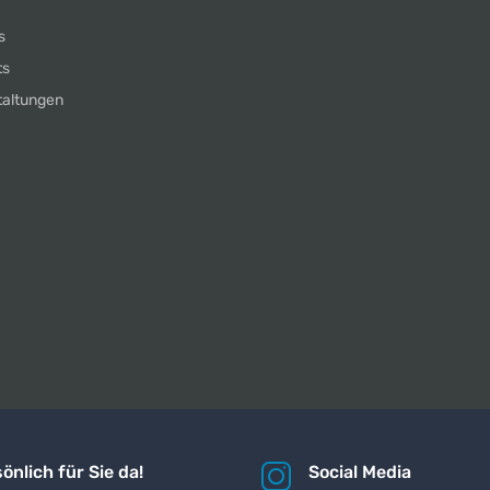
s
ts
taltungen
önlich für Sie da!
Social Media