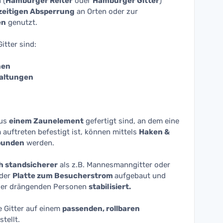
 (
Hamburger Reiter
oder
Hamburger Gitter
)
zeitigen Absperrung
an Orten oder zur
en
genutzt.
itter sind:
nen
taltungen
aus
einem Zaunelement
gefertigt sind, an dem eine
auftreten befestigt ist, können mittels
Haken &
bunden
werden.
h standsicherer
als z.B. Mannesmanngitter oder
 der
Platte zum Besucherstrom
aufgebaut und
der drängenden Personen
stabilisiert.
 Gitter auf einem
passenden, rollbaren
tellt.