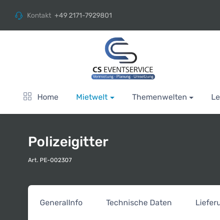
Kontakt
+49 2171-7929801
Home
Mietwelt
Themenwelten
Le
Polizeigitter
Art. PE-002307
General
Info
Technische Daten
Liefe