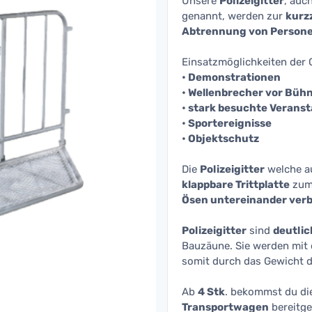
Unsere
Polizeigitter
, auch
genannt, werden zur
kurz
Abtrennung von Person
Einsatzmöglichkeiten der G
• Demonstrationen
• Wellenbrecher vor Büh
• stark besuchte Verans
• Sportereignisse
• Objektschutz
Die
Polizeigitter
welche 
klappbare Trittplatte
zum 
Ösen untereinander ver
Polizeigitter
sind
deutlic
Bauzäune. Sie werden mit
somit durch das Gewicht 
Ab
4 Stk
. bekommst du die
Transportwagen
bereitges