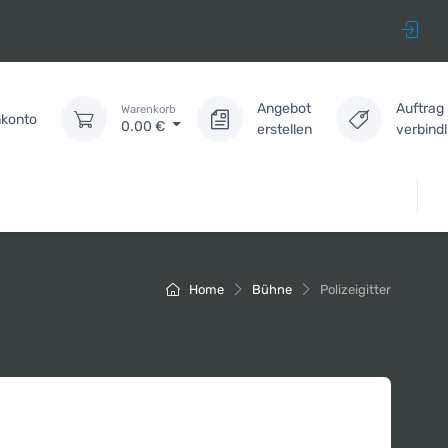
Angebot
Auftrag
Warenkorb
konto
0.00
€
erstellen
verbind
Home
Bühne
Polizeigitter