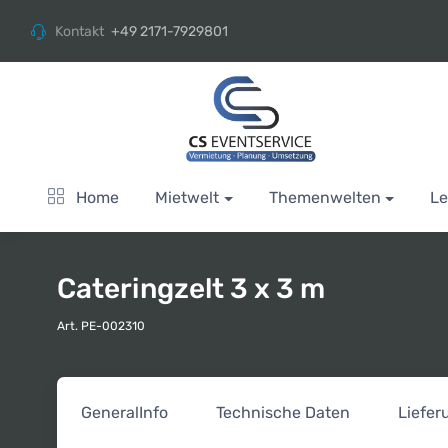
Kontakt
+49 2171-7929801
Home
Mietwelt
Themenwelten
Le
Cateringzelt 3 x 3 m
Art. PE-002310
General
Info
Technische Daten
Liefe