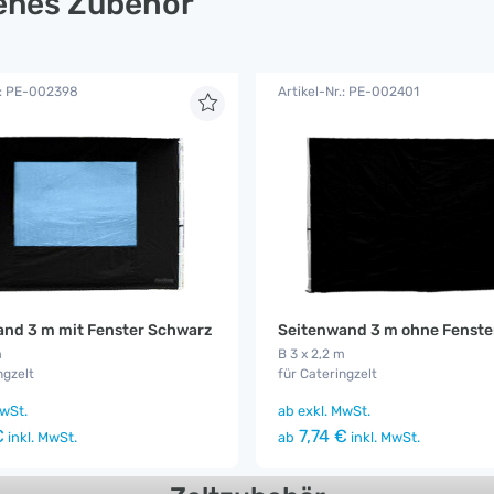
lenes Zubehör
.: PE-002398
Artikel-Nr.: PE-002401
nd 3 m mit Fenster Schwarz
m
B 3 x 2,2 m
ngzelt
für Cateringzelt
wSt.
ab
exkl. MwSt.
€
7,74 €
inkl. MwSt.
ab
inkl. MwSt.