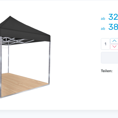
32
ab
38
ab
Teilen: