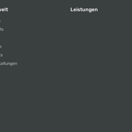
elt
Leistungen
s
ts
s
ts
taltungen