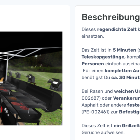
Beschreibung
Dieses
regendichte Zelt
k
einsetzen.
Das Zelt ist in
5 Minuten
(
Teleskopgestänge,
kompl
Personen
einfach ausein
Für einen
kompletten Au
benötigst Du
ca. 30 Minu
Bei Rasen und
weichen U
002687) oder
Verankeru
Asphalt oder andere
fest
(PE-002461) zur
Befesti
Dieses Zelt ist
ein Grillzelt
Gerüche aufweisen.