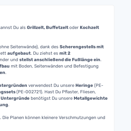
annst Du als
Grillzelt, Buffetzelt
oder
Kochzelt
ohne Seitenwände), dank des
Scherengestells mit
ett
aufgebaut
. Du ziehst es
mit 2
ander und
stellst anschließend die Fußlänge ein
.
fbau
mit Boden, Seitenwänden und Befestigung
ten
.
ntergründen
verwendest Du unsere
Heringe
(PE-
ngssets
(PE-002721). Hast Du Pflaster, Fliesen,
e Untergründe
benötigst Du unsere
Metallgewichte
gung
.
. Die Planen können kleinere Verschmutzungen und