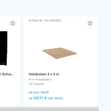
Artikel-Nr.: PE-003339
Seitenwand 3 m ohne Fenster Schwarz
Holzboden 3 x 3 m
9 m² Holzboden
für Faltzelt
ab
exkl. MwSt.
58,91 €
ab
inkl. MwSt.