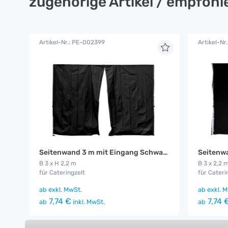
zugehörige Artikel / empfoh
Artikel-Nr.: PE-002399
Artikel-Nr
Seitenwand 3 m mit Eingang Schwarz
Seitenwa
B 3 x H 2,2 m
B 3 x 2,2 
für Cateringzelt
für Cateri
ab
exkl. MwSt.
ab
exkl. M
7,74 €
7,74 
ab
inkl. MwSt.
ab