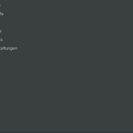
s
ts
s
ts
taltungen