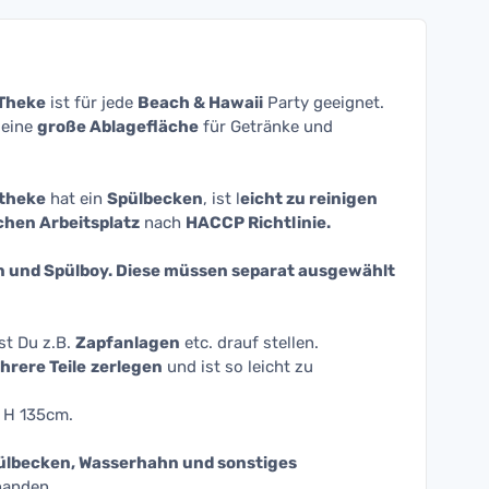
Theke
ist für jede
Beach & Hawaii
Party geeignet.
 eine
große Ablagefläche
für Getränke und
ltheke
hat ein
Spülbecken
, ist l
eicht zu reinigen
chen Arbeitsplatz
nach
HACCP Richtlinie.
 und Spülboy. Diese müssen separat ausgewählt
st Du z.B.
Zapfanlagen
etc. drauf stellen.
hrere Teile
zerlegen
und ist so leicht zu
 H 135cm.
ülbecken, Wasserhahn und sonstiges
handen.