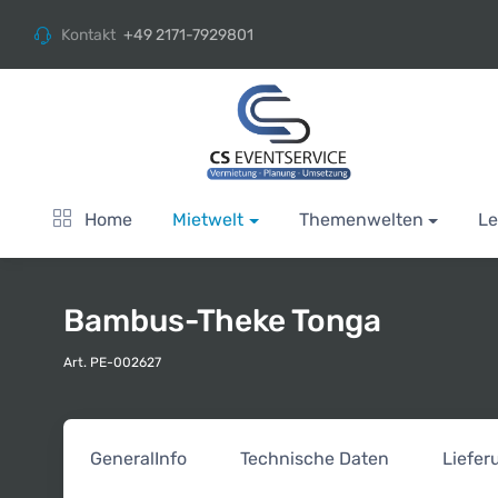
Kontakt
+49 2171-7929801
Home
Mietwelt
Themenwelten
Le
Bambus-Theke Tonga
Art. PE-002627
General
Info
Technische Daten
Liefe