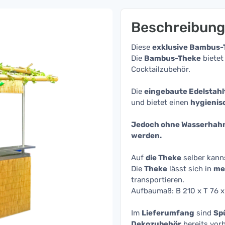
Beschreibung
Diese
exklusive Bambus-
Die
Bambus-Theke
bietet
Cocktailzubehör.
Die
eingebaute Edelstah
und bietet einen
hygienis
Jedoch ohne Wasserhahn
werden.
Auf
die Theke
selber kann
Die
Theke
lässt sich in
me
transportieren.
Aufbaumaß: B 210 x T 76 x
Im
Lieferumfang
sind
Sp
Dekozubehör
bereits vor