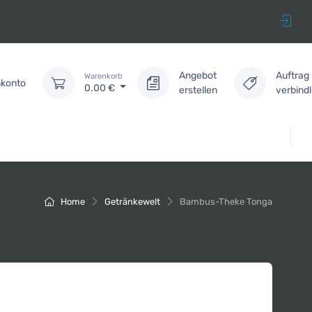
Angebot
Auftrag
Warenkorb
konto
0.00
€
erstellen
verbind
Home
Getränkewelt
Bambus-Theke Tonga