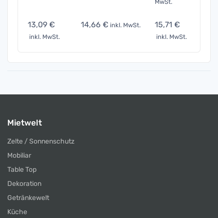
MwSt.
13,09 €
14,66 €
15,71 €
19,6
inkl. MwSt.
inkl. MwSt.
inkl. MwSt.
inkl. 
Mietwelt
Zelte / Sonnenschutz
Mobiliar
Table Top
Dekoration
Getränkewelt
Küche