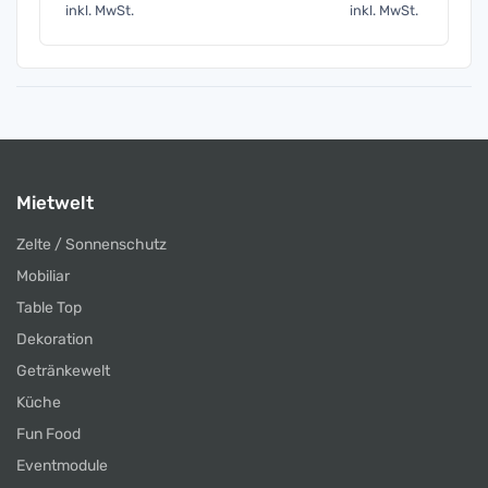
inkl. MwSt.
inkl. MwSt.
inkl. 
Mietwelt
Zelte / Sonnenschutz
Mobiliar
Table Top
Dekoration
Getränkewelt
Küche
Fun Food
Eventmodule