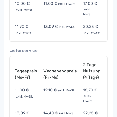
10,00 €
11,00 €
17,00 €
35,0
exkl. MwSt.
exkl.
exkl. MwSt.
exkl. 
MwSt.
11,90 €
13,09 €
20,23 €
41,6
inkl. MwSt.
inkl. MwSt.
inkl. MwSt.
inkl. 
Lieferservice
2 Tage
Tagespreis
Wochenendpreis
Nutzung
Woch
(Mo-Fr)
(Fr-Mo)
(4 Tage)
(7 Ta
11,00 €
12,10 €
18,70 €
38,5
exkl. MwSt.
exkl.
exkl. MwSt.
exkl. 
MwSt.
13,09 €
14,40 €
22,25 €
45,8
inkl. MwSt.