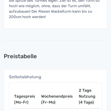
die Spitze des Turmes legen. Ziel ist es, den Turm so
hoch wie möglich, ohne, dass der Turm umfällt,
aufzubauen! Der Riesen Wackelturm kann bis zu
200cm hoch werden!
Preistabelle
Selbstabholung
2 Tage
Tagespreis
Wochenendpreis
Nutzung
Woch
(Mo-Fr)
(Fr-Mo)
(4 Tage)
(7 Ta