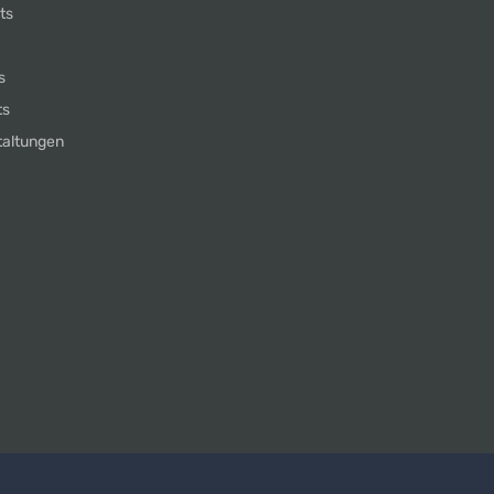
ts
s
ts
taltungen