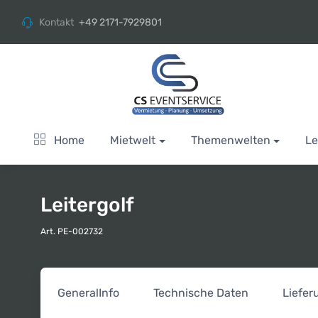
Kontakt
+49 2171-7929801
Home
Mietwelt
Themenwelten
Le
Leitergolf
Art. PE-002732
General
Info
Technische Daten
Liefe