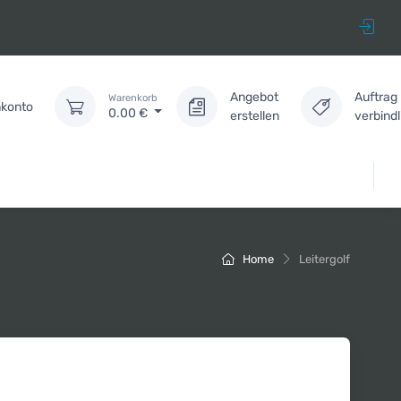
Angebot
Auftrag
Warenkorb
konto
0.00
€
erstellen
verbind
Home
Leitergolf