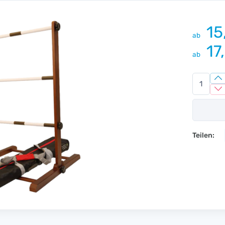
15
ab
17
ab
Teilen: