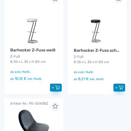
Barhocker Z-Fuss weiß
Barhocker Z-Fuss schwarz
Z-Fuß
Z-Fuß
B 35 x L 35 x H 80 cm
B 35 x L 35 x H 80 cm
ab
exkl. MwSt.
ab
exkl. MwSt.
10,12 €
8,21 €
ab
inkl. MwSt.
ab
inkl. MwSt.
+
+
Artikel-Nr.: PE-004382