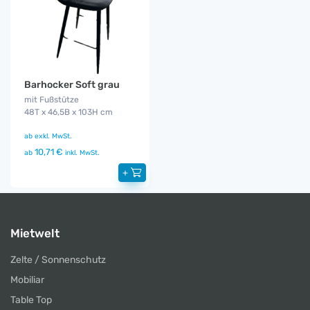
Barhocker Soft grau
mit Fußstütze
48T x 46,5B x 103H cm
ab
exkl. MwSt.
10,71 €
ab
inkl. MwSt.
+
Mietwelt
Zelte / Sonnenschutz
Mobiliar
Table Top