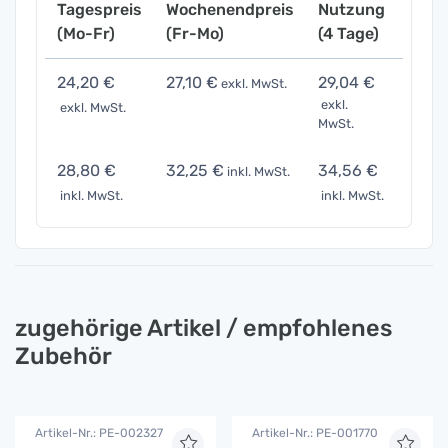
Tagespreis
Wochenendpreis
Nutzung
Woch
(Mo-Fr)
(Fr-Mo)
(4 Tage)
(7 Ta
24,20 €
27,10 €
29,04 €
36,3
exkl. MwSt.
exkl.
exkl. MwSt.
exkl. 
MwSt.
28,80 €
32,25 €
34,56 €
43,2
inkl. MwSt.
inkl. MwSt.
inkl. MwSt.
inkl. 
zugehörige Artikel / empfohlenes
Zubehör
Artikel-Nr.: PE-002327
Artikel-Nr.: PE-001770