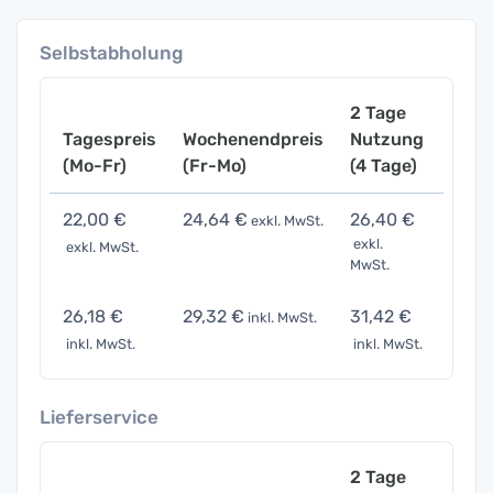
Selbstabholung
2 Tage
Tagespreis
Wochenendpreis
Nutzung
Woch
(Mo-Fr)
(Fr-Mo)
(4 Tage)
(7 Ta
22,00 €
24,64 €
26,40 €
33,0
exkl. MwSt.
exkl.
exkl. MwSt.
exkl. 
MwSt.
26,18 €
29,32 €
31,42 €
39,2
inkl. MwSt.
inkl. MwSt.
inkl. MwSt.
inkl. 
Lieferservice
2 Tage